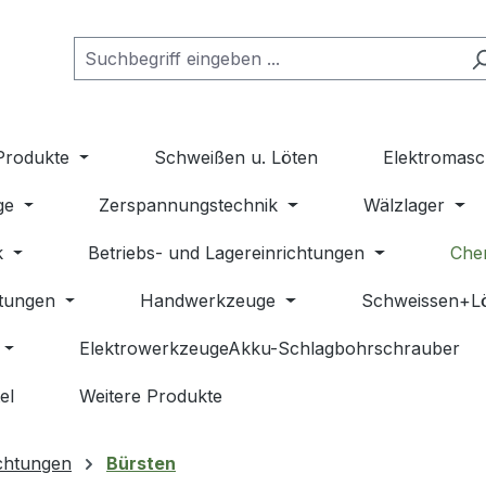
Produkte
Schweißen u. Löten
Elektromasc
ge
Zerspannungstechnik
Wälzlager
k
Betriebs- und Lagereinrichtungen
Che
stungen
Handwerkzeuge
Schweissen+L
ElektrowerkzeugeAkku-Schlagbohrschrauber
el
Weitere Produkte
chtungen
Bürsten