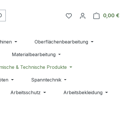
Du hast 0 Produkte auf 
0,00 €
Ware
hinen
Oberflächenbearbeitung
Materialbearbeitung
mische & Technische Produkte
öten
Spanntechnik
Arbeitsschutz
Arbeitsbekleidung