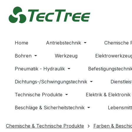
m Hauptinhalt springen
Zur Suche springen
Zur Hauptnavigation springen
Home
Antriebstechnik
Chemische 
Bohren
Werkzeug
Elektrowerkzeu
Pneumatik - Hydraulik
Befestigungstechni
Dichtungs-/Schwingungstechnik
Dienstlei
Technische Produkte
Elektrik & Elektronik
Beschläge & Sicherheitstechnik
Lebensmitt
Chemische & Technische Produkte
Farben & Beschi