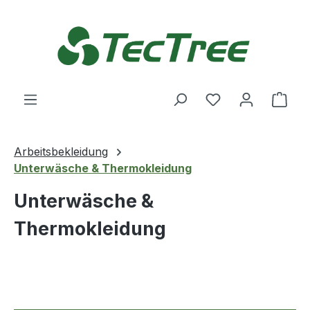
Zum Hauptinhalt springen
Du hast 0 Produ
Ware
Arbeitsbekleidung
Unterwäsche & Thermokleidung
Unterwäsche &
Thermokleidung