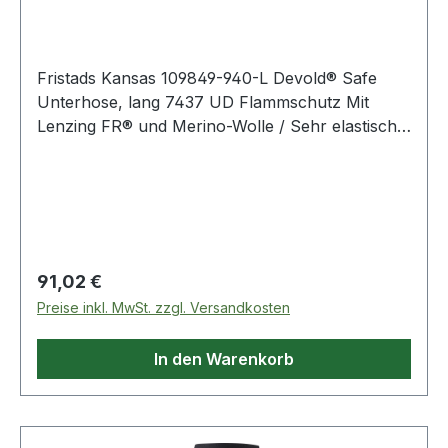
Fristads Kansas 109849-940-L Devold® Safe
Unterhose, lang 7437 UD Flammschutz Mit
Lenzing FR® und Merino-Wolle / Sehr elastisch /
Leicht / Mit Schlitz / Geprüft und zugelassen
gemäß EN 61482-1-2 Klasse 1, EN ISO 11612 A1
A2 B1 C1 und EN 1149-5. Farbe: Schwarz
Material: 50% Viskose (flammhemmend), 40%
Wolle, 8% Polyamid, 2% Karbon
Regulärer Preis:
91,02 €
Preise inkl. MwSt. zzgl. Versandkosten
In den Warenkorb