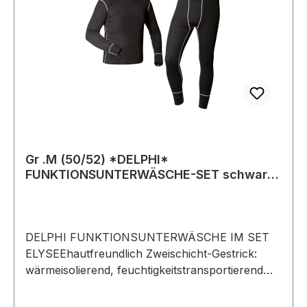
Gr .M (50/52) *DELPHI*
FUNKTIONSUNTERWÄSCHE-SET schwarz
*DELPHI* FUNCTIONAL UNDE
DELPHI FUNKTIONSUNTERWÄSCHE IM SET
ELYSEEhautfreundlich Zweischicht-Gestrick:
wärmeisolierend, feuchtigkeitstransportierend
und atmungsaktiv angenehmes Tragegefühl
Hemd mit Rundhalsausschnitt und Raglanärmeln