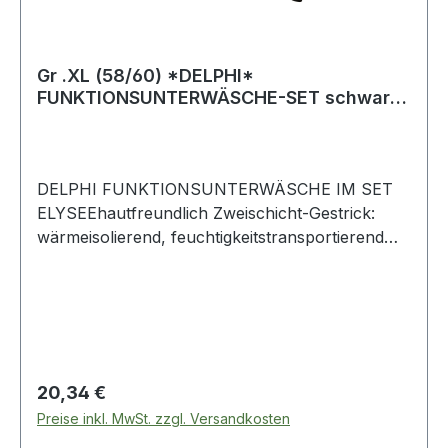
Gr .XL (58/60) *DELPHI*
FUNKTIONSUNTERWÄSCHE-SET schwarz
*DELPHI* FUNCTIONAL UND
DELPHI FUNKTIONSUNTERWÄSCHE IM SET
ELYSEEhautfreundlich Zweischicht-Gestrick:
wärmeisolierend, feuchtigkeitstransportierend
und atmungsaktiv angenehmes Tragegefühl
Hemd mit Rundhalsausschnitt und Raglanärmeln
Hose mit Gummizug im Bund, seitlichem Eingriff
elastische Bündchen an Ärmeln und
Hosenbeinen Extraflache NähteMaterial 55%
Baumwolle/45% NylonGewicht ca. 170
Regulärer Preis:
20,34 €
g/m²Farbe schwarz Weitere Produkte im Bereich
Preise inkl. MwSt. zzgl. Versandkosten
Thermofunktionsunterwäscheset