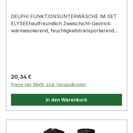
DELPHI FUNKTIONSUNTERWÄSCHE IM SET
ELYSEEhautfreundlich Zweischicht-Gestrick:
wärmeisolierend, feuchtigkeitstransportierend
und atmungsaktiv angenehmes Tragegefühl
Hemd mit Rundhalsausschnitt und Raglanärmeln
Hose mit Gummizug im Bund, seitlichem Eingriff
elastische Bündchen an Ärmeln und
Hosenbeinen Extraflache NähteMaterial 55%
Baumwolle/45% NylonGewicht ca. 170
Regulärer Preis:
20,34 €
g/m²Farbe schwarz Weitere Produkte im Bereich
Preise inkl. MwSt. zzgl. Versandkosten
Thermofunktionsunterwäscheset
In den Warenkorb