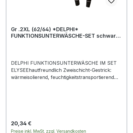
Gr .2XL (62/64) *DELPHI*
FUNKTIONSUNTERWÄSCHE-SET schwarz
*DELPHI* FUNCTIONAL UN
DELPHI FUNKTIONSUNTERWÄSCHE IM SET
ELYSEEhautfreundlich Zweischicht-Gestrick:
wärmeisolierend, feuchtigkeitstransportierend
und atmungsaktiv angenehmes Tragegefühl
Hemd mit Rundhalsausschnitt und Raglanärmeln
Hose mit Gummizug im Bund, seitlichem Eingriff
elastische Bündchen an Ärmeln und
Hosenbeinen Extraflache NähteMaterial 55%
Baumwolle/45% NylonGewicht ca. 170
Regulärer Preis:
20,34 €
g/m²Farbe schwarz Weitere Produkte im Bereich
Preise inkl. MwSt. zzgl. Versandkosten