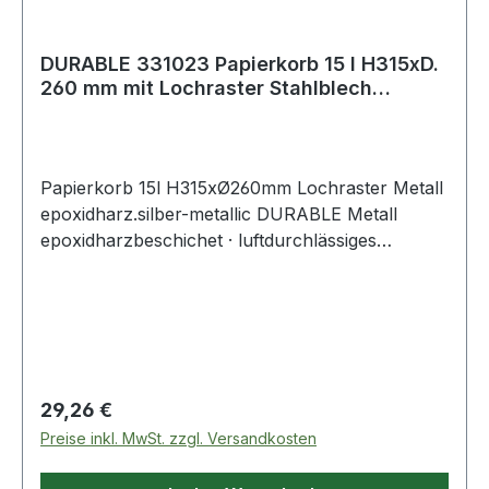
DURABLE 331023 Papierkorb 15 l H315xD.
260 mm mit Lochraster Stahlblech
pulverb
Papierkorb 15l H315xØ260mm Lochraster Metall
epoxidharz.silber-metallic DURABLE Metall
epoxidharzbeschichet · luftdurchlässiges
Lochraster
Regulärer Preis:
29,26 €
Preise inkl. MwSt. zzgl. Versandkosten