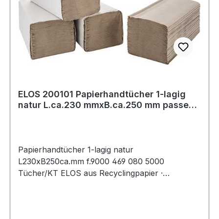
ELOS 200101 Papierhandtücher 1-lagig
natur L.ca.230 mmxB.ca.250 mm passend
für
Papierhandtücher 1-lagig natur
L230xB250ca.mm f.9000 469 080 5000
Tücher/KT ELOS aus Recyclingpapier ·
kosteneffizientes und leistungsstarkes
Handtuchpapier · sauber und hygienisch Weitere
technische Eigenschaften: · Falzung: Z Falz ·