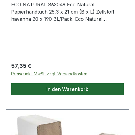
ECO NATURAL 863049 Eco Natural
Papierhandtuch 25,3 x 21 cm (B x L) Zellstoff
havanna 20 x 190 Bl./Pack. Eco Natural
Papierhandtuch 25,3 x 21 cm (B x L) Zellstoff
havanna 20 x 190 Bl./Pack.
Regulärer Preis:
57,35 €
Preise inkl. MwSt. zzgl. Versandkosten
In den Warenkorb