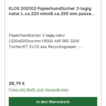
ELOS 200102 Papierhandtücher 2-lagig
natur L.ca.220 mmxB.ca.250 mm passend
für
Papierhandtücher 2-lagig natur
L220xB250ca.mm f.9000 469 080 3200
Tücher/KT ELOS aus Recyclingpapier ·
kosteneffizientes und leistungsstarkes
Handtuchpapier · sauber und hygienisch Weitere
technische Eigenschaften: · Falzung: Z Falz ·
passend für: 9000 469 080
Regulärer Preis:
28,79 €
Preise inkl. MwSt. zzgl. Versandkosten
In den Warenkorb