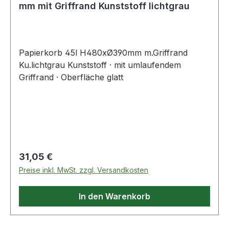
mm mit Griffrand Kunststoff lichtgrau
Papierkorb 45l H480xØ390mm m.Griffrand
Ku.lichtgrau Kunststoff · mit umlaufendem
Griffrand · Oberfläche glatt
Regulärer Preis:
31,05 €
Preise inkl. MwSt. zzgl. Versandkosten
In den Warenkorb