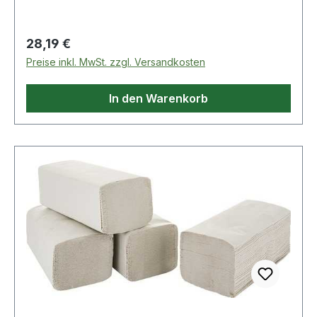
passend für: 9000 469 080
Regulärer Preis:
28,19 €
Preise inkl. MwSt. zzgl. Versandkosten
In den Warenkorb