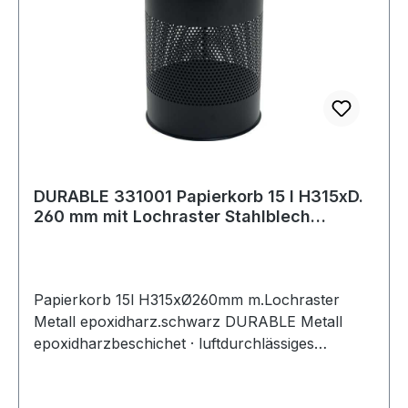
DURABLE 331001 Papierkorb 15 l H315xD.
260 mm mit Lochraster Stahlblech
pulverb
Papierkorb 15l H315xØ260mm m.Lochraster
Metall epoxidharz.schwarz DURABLE Metall
epoxidharzbeschichet · luftdurchlässiges
Lochraster