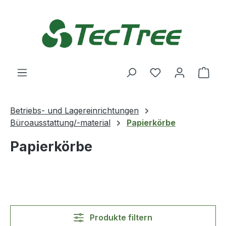
Zum Hauptinhalt springen
Du hast 0 Produ
Ware
Betriebs- und Lagereinrichtungen
Büroausstattung/-material
Papierkörbe
Papierkörbe
Produkte filtern