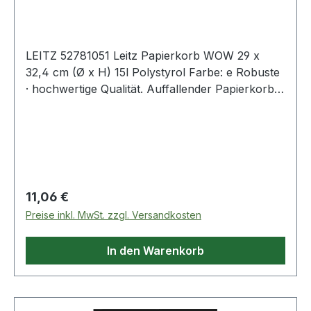
LEITZ 52781051 Leitz Papierkorb WOW 29 x
32,4 cm (Ø x H) 15l Polystyrol Farbe: e Robuste
· hochwertige Qualität. Auffallender Papierkorb
in Premium-Qualität und modernen Farben mit
hochglänzender Oberfläche. Passt perfekt zu
allen anderen Produkten der Leitz WOW Serie.
Modernes · zeitgemässes Design · das zu Hause
und im Büro klasse aussieht. Geben Sie Ihrem
Arbeitsplatz den WOW-Effekt. Glatte
Regulärer Preis:
11,06 €
Innenoberflächer für optimale und einfache
Preise inkl. MwSt. zzgl. Versandkosten
Reinigung. Mit verstärktem Rand für sicheres
Anbringen von Müllsäcken. Für die
In den Warenkorb
Aufbewahrung platzsparend ineinander
stapelbar.