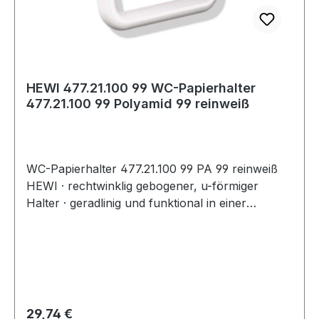
HEWI 477.21.100 99 WC-Papierhalter
477.21.100 99 Polyamid 99 reinweiß
WC-Papierhalter 477.21.100 99 PA 99 reinweiß
HEWI · rechtwinklig gebogener, u-förmiger
Halter · geradlinig und funktional in einer
einfachen und zeitlosen Formensprache
gestaltet · diebstahlgeschützt durch verdeckte
Verschraubung · leicht zu reinigen · 160 mm
breit, 120 mm hoch, Stange 20 mm im
Durchmesser · aus hochwertigem Polyamid in
den HEWI Farben Artikel: HEWI 477.21.100
Regulärer Preis:
29,74 €