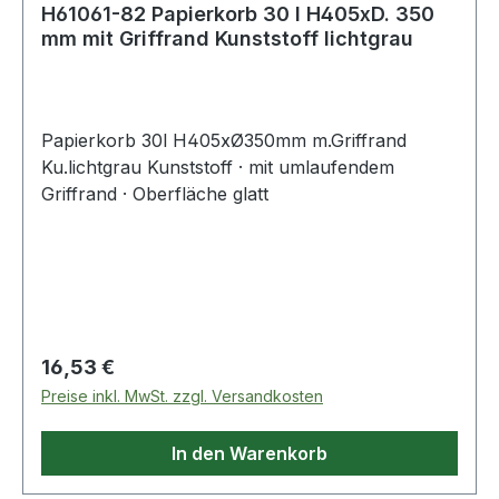
H61061-82 Papierkorb 30 l H405xD. 350
mm mit Griffrand Kunststoff lichtgrau
Papierkorb 30l H405xØ350mm m.Griffrand
Ku.lichtgrau Kunststoff · mit umlaufendem
Griffrand · Oberfläche glatt
Regulärer Preis:
16,53 €
Preise inkl. MwSt. zzgl. Versandkosten
In den Warenkorb