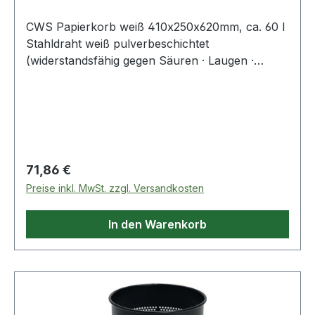
CWS Papierkorb weiß 410x250x620mm, ca. 60 l
Stahldraht weiß pulverbeschichtet
(widerstandsfähig gegen Säuren · Laugen ·
mechanische Beschädigung) ·
zusammenklappbar · Maschenweite ca. 6 cm
Weitere technische Eigenschaften: · Breite (1):
250,0mm · Einhängbar in Wandhalterung: Ja ·
Form: rechteckig ·
Regulärer Preis:
71,86 €
Preise inkl. MwSt. zzgl. Versandkosten
In den Warenkorb