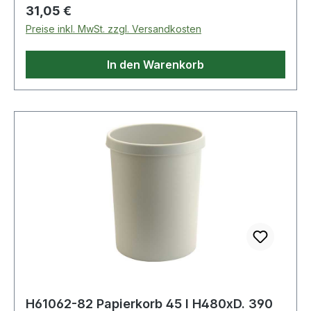
Regulärer Preis:
31,05 €
Preise inkl. MwSt. zzgl. Versandkosten
In den Warenkorb
H61062-82 Papierkorb 45 l H480xD. 390