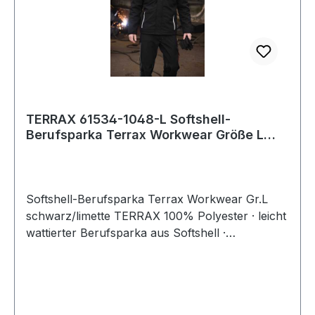
ISO 20471 Klasse 3 und EN 342 /Warnschutz-
Gelb/Marine 2XL75% cotton, 24% polyester, 1%
anti-static fibre.
TERRAX 61534-1048-L Softshell-
Berufsparka Terrax Workwear Größe L
schwarz/limett
Softshell-Berufsparka Terrax Workwear Gr.L
schwarz/limette TERRAX 100% Polyester · leicht
wattierter Berufsparka aus Softshell ·
reflektierende Details · wind- und
wasserabweisend