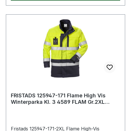
einfache Emblem-Anbringung durch
Reißverschluss im Futter · 2 Brusttaschen · 2
Hüfttaschen · 1 Brustinnentasche ·
Atmungsaktivität: 5000 g/m²/24 h · Wassersäule:
8000 mm
FRISTADS 125947-171 Flame High Vis
Winterparka Kl. 3 4589 FLAM Gr.2XL
Warnschut
Fristads 125947-171-2XL Flame High-Vis