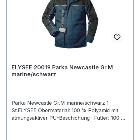
g/m²/24 h · Wassersäule: 8000 mm auf Anfrage
auch in Gr. S und bis Gr. 4XL lieferbar
ELYSEE 20019 Parka Newcastle Gr.M
marine/schwarz
Parka Newcastle Gr.M marine/schwarz 1
St.ELYSEE Obermaterial: 100 % Polyamid mit
atmungsaktiver PU-Beschichung · Futter: 100 %
Polyester Polar-Fleece · Wattierung 100 %
Polyester · hoch atmungsaktiv · wind- und