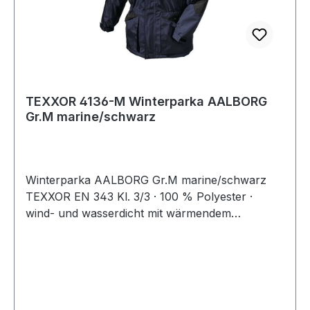
TEXXOR 4136-M Winterparka AALBORG
Gr.M marine/schwarz
Winterparka AALBORG Gr.M marine/schwarz
TEXXOR EN 343 Kl. 3/3 · 100 % Polyester ·
wind- und wasserdicht mit wärmendem
Steppfutter · umlaufende Reflexpaspel auf Front
& Rücken, zusätzlicher Reflexstreifen auf den
Schultern · Sturmkapuze im Kragen · diverse
Taschen. elastische Ärmel-Manschetten mit
Klett-Riegeln · Wassersäule: ca. 2000 mm