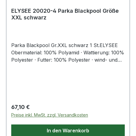
ELYSEE 20020-4 Parka Blackpool Größe
XXL schwarz
Parka Blackpool Gr.XXL schwarz 1 St.ELYSEE
Obermaterial: 100% Polyamid · Wattierung: 100%
Polyester · Futter: 100% Polyester · wind- und
wasserdicht, hoch atmungsaktiv · Nähte
verschweißt · Reflexpaspel vorne, hinten und an
den vorderen und rückwärtigen Ärmelseiten ·
strapazierfähiges und abriebfestes Nylon-Taslan
Gewebe · Ausweis-Karten-Halter an abclipbarem
Schlüsselband mit Metall-Karabiner · abzippbare
Regulärer Preis:
67,10 €
Sturmkapuze · hoher Kragen mit Fleecefutter
Preise inkl. MwSt. zzgl. Versandkosten
zum Schutz vor Witterung · warmes Fleece-
Innenfutter im Oberkörperbereich · wattiertes
In den Warenkorb
Stepp-Taftfutter im Rumpf- und Ärmelbereich ·