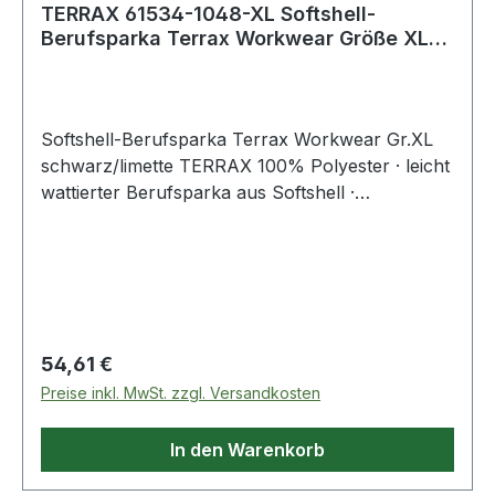
TERRAX 61534-1048-XL Softshell-
Berufsparka Terrax Workwear Größe XL
schwarz/lime
Softshell-Berufsparka Terrax Workwear Gr.XL
schwarz/limette TERRAX 100% Polyester · leicht
wattierter Berufsparka aus Softshell ·
reflektierende Details · wind- und
wasserabweisend
Regulärer Preis:
54,61 €
Preise inkl. MwSt. zzgl. Versandkosten
In den Warenkorb