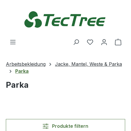
Zum Hauptinhalt springen
Du hast 0 Produ
Ware
Arbeitsbekleidung
Jacke, Mantel, Weste & Parka
Parka
Parka
Produkte filtern