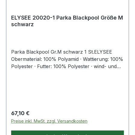
ELYSEE 20020-1 Parka Blackpool Größe M
schwarz
Parka Blackpool Gr.M schwarz 1 St.ELYSEE
Obermaterial: 100% Polyamid · Wattierung: 100%
Polyester · Futter: 100% Polyester · wind- und
wasserdicht, hoch atmungsaktiv · Nähte
verschweißt · Reflexpaspel vorne, hinten und an
den vorderen und rückwärtigen Ärmelseiten ·
strapazierfähiges und abriebfestes Nylon-Taslan
Gewebe · Ausweis-Karten-Halter an abclipbarem
Schlüsselband mit Metall-Karabiner · abzippbare
Regulärer Preis:
67,10 €
Sturmkapuze · hoher Kragen mit Fleecefutter
Preise inkl. MwSt. zzgl. Versandkosten
zum Schutz vor Witterung · warmes Fleece-
Innenfutter im Oberkörperbereich · wattiertes