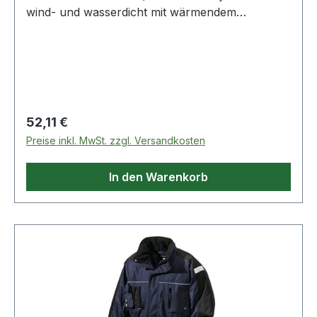
wind- und wasserdicht mit wärmendem
Steppfutter · umlaufende Reflexpaspel auf Front
& Rücken, zusätzlicher Reflexstreifen auf den
Schultern · Sturmkapuze im Kragen · diverse
Taschen. elastische Ärmel-Manschetten mit
Klett-Riegeln · Wassersäule: ca. 2000 mm
Regulärer Preis:
52,11 €
Preise inkl. MwSt. zzgl. Versandkosten
In den Warenkorb