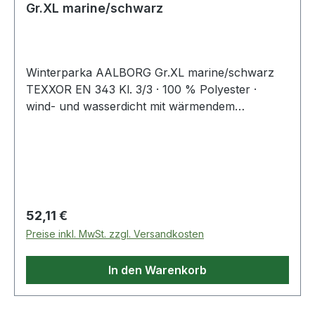
Gr.XL marine/schwarz
Winterparka AALBORG Gr.XL marine/schwarz
TEXXOR EN 343 Kl. 3/3 · 100 % Polyester ·
wind- und wasserdicht mit wärmendem
Steppfutter · umlaufende Reflexpaspel auf Front
& Rücken, zusätzlicher Reflexstreifen auf den
Schultern · Sturmkapuze im Kragen · diverse
Taschen. elastische Ärmel-Manschetten mit
Klett-Riegeln · Wassersäule: ca. 2000 mm
Regulärer Preis:
52,11 €
Preise inkl. MwSt. zzgl. Versandkosten
In den Warenkorb