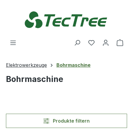
Zum Hauptinhalt springen
Du hast 0 Produ
Ware
Elektrowerkzeuge
Bohrmaschine
Bohrmaschine
Produkte filtern