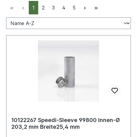
Seite
Seite
Seite
Seite
Seite
1
2
3
4
5
10122267 Speedi-Sleeve 99800 Innen-Ø
203,2 mm Breite25,4 mm