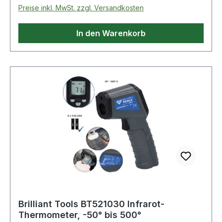
der SteckdoseEinfache Bedienung ermöglicht bis
Preise inkl. MwSt. zzgl. Versandkosten
zu 120 Minuten Countdown-
EinstellungenLieferumfang: 1 x Countdown-
In den Warenkorb
Timer MC 120 in der Farbe grau - Weitere
Produkte im Bereich
Brilliant Tools BT521030 Infrarot-
Thermometer, -50° bis 500°