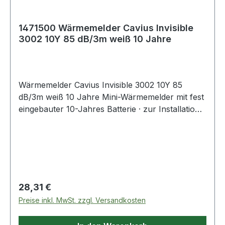
1471500 Wärmemelder Cavius Invisible
3002 10Y 85 dB/3m weiß 10 Jahre
Wärmemelder Cavius Invisible 3002 10Y 85
dB/3m weiß 10 Jahre Mini-Wärmemelder mit fest
eingebauter 10-Jahres Batterie · zur Installation
ergänzend zu Rauchwarnmeldern gem. DIN
14676 in Küchen, Hobbyräumen, etc. · reagiert
gem. EN54-5 auf schnell ansteigende
Temperaturen oder bei einer absoluten
Temperatur von 58 °C · Taste für Funktionstest
und Stummschaltung (10 Minuten) · Maße: Ø 40
Regulärer Preis:
28,31 €
x 41 mm · Warnton: 85dBA · Lieferung in
Preise inkl. MwSt. zzgl. Versandkosten
Einzelverpackung inkl. Montagematerial und
Bedienungsanleitung Weitere technische