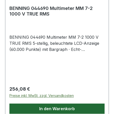
Messleitungen Ersatzbatterie siehe Art.-Nr.
4000 876 104 · Hinweis zur Entsorgung von
BENNING 044690 Multimeter MM 7-2
1000 V TRUE RMS
Batterien und Akkus Da wir Batterien und Akkus
bzw. solche Geräte verkaufen, d
BENNING 044690 Multimeter MM 7-2 1000 V
TRUE RMS 5-stellig, beleuchtete LCD-Anzeige
(60.000 Punkte) mit Bargraph · Echt-
Effektivwertmessverfahren TRUE RMS (AC,
AC+DC) · AutoV-Funktion für automatische
AC/DC-Umschaltung und Messbereichswahl ·
niedriger Eingangsimpedanz (LoZ) zur
Unterdrückung von kapazitiv/induktiv
eingestreuten Spannungen · Buchsenkontrolle
Regulärer Preis:
256,08 €
(optisch/akustisch, µA/mA- und A-Bereich) mit
Preise inkl. MwSt. zzgl. Versandkosten
Warnunghinweis bei falscher Messbereichswahl
· Tiefpassfilter (Hochfrequenzunterdrückung
In den Warenkorb
HFR, 1000 Hz) für Messungen an getakteten