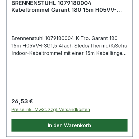
BRENNENSTUHL 1079180004
Kabeltrommel Garant 180 15m H05VV-
F3G1,5 4fach Thermo
Brennenstuhl 1079180004 K-Tro. Garant 180
15m H05VV-F3G1,5 4fach Stedo/Thermo/KiSchu
Indoor-Kabeltrommel mit einer 15m Kabellänge
(H05VV-F 3G1,5) - handlich und leicht Haushalt-
Kabeltrommel mit zusätzlichem
Überhitzungsschutz Trommelkörper aus
Spezialkunststoff auf verzinktem Tragegestell
Kabeltrommel für innen mit 4 Schutzkontakt-
Steckdosen und erhöhtem Berührungsschutz
Regulärer Preis:
26,53 €
Die Kabeltrommel ermöglicht eine komfortable
Preise inkl. MwSt. zzgl. Versandkosten
Nutzung und Lagerung in trockenen Räumen
z.B. Werkstatt, Büro oder Wohnmobil Weitere
In den Warenkorb
Produkte im Bereich Kabeltrommel