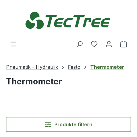
Zum Hauptinhalt springen
Du hast 0 Produ
Ware
Pneumatik - Hydraulik
Festo
Thermometer
Thermometer
Produkte filtern