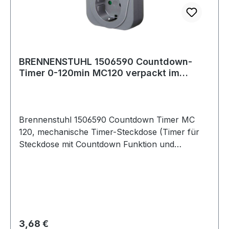
BRENNENSTUHL 1506590 Countdown-
Timer 0-120min MC120 verpackt im
Blister *DE*
Brennenstuhl 1506590 Countdown Timer MC
120, mechanische Timer-Steckdose (Timer für
Steckdose mit Countdown Funktion und
erhöhtem Berührungsschutz) Mechanischer
Timer mit Countdown-Funktion und erhöhtem
BerührungsschutzDer Timer schaltet nach einer
einstellbaren Zeit zwischen 1 - 120 Minuten
ausmit erhöhtem Berührungsschutz:
Kunststoffplättchen verschließen die Kontakte
Regulärer Preis:
3,68 €