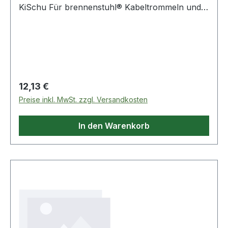
KiSchu Für brennenstuhl® Kabeltrommeln und
Kabelboxen. 3 Schutzkontakt-Steckdosen,
spritzwassergeschützt, mit selbstschließenden
Deckeln. Überhitzungsschutz, Kontroll-Leuchte
bei Überhitzung und Überlastung. Weitere
Produkte im Bereich
Regulärer Preis:
12,13 €
Preise inkl. MwSt. zzgl. Versandkosten
In den Warenkorb