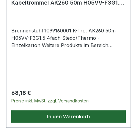
Kabeltrommel AK260 50m H05VV-F3G1.5
4fach Thermo
Brennenstuhl 1099160001 K-Tro. AK260 50m
H05VV-F3G1.5 4fach Stedo/Thermo -
Einzelkarton Weitere Produkte im Bereich
Kabeltrommel
Regulärer Preis:
68,18 €
Preise inkl. MwSt. zzgl. Versandkosten
In den Warenkorb