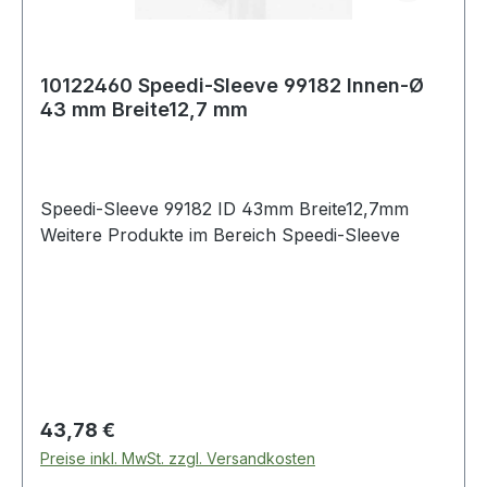
10122460 Speedi-Sleeve 99182 Innen-Ø
43 mm Breite12,7 mm
Speedi-Sleeve 99182 ID 43mm Breite12,7mm
Weitere Produkte im Bereich Speedi-Sleeve
Regulärer Preis:
43,78 €
Preise inkl. MwSt. zzgl. Versandkosten