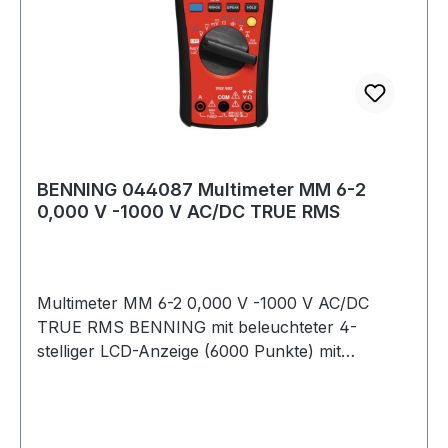
BENNING 044087 Multimeter MM 6-2
0,000 V -1000 V AC/DC TRUE RMS
Multimeter MM 6-2 0,000 V -1000 V AC/DC
TRUE RMS BENNING mit beleuchteter 4-
stelliger LCD-Anzeige (6000 Punkte) mit
Bargraph · Durchgangsprüfung über rote LED
und Summer · Diodenprüfung · AutoV-Funktion
für automatische AC/DC-Spannungserkennung ·
niedrige Eingangsimpedanz LoZ zur