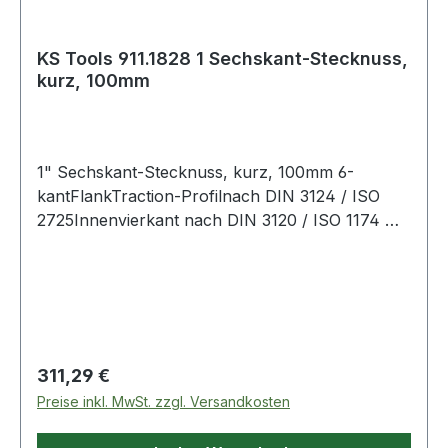
KS Tools 911.1828 1 Sechskant-Stecknuss,
kurz, 100mm
1" Sechskant-Stecknuss, kurz, 100mm 6-
kantFlankTraction-Profilnach DIN 3124 / ISO
2725Innenvierkant nach DIN 3120 / ISO 1174 mit
Kugelfangrillekurze Ausführungfür
Handbetätigungmatt satiniertChrom Vanadium
Weitere Produkte im Bereich 1" Sechskant-
Stecknuss, kurz, 100mm
Regulärer Preis:
311,29 €
Preise inkl. MwSt. zzgl. Versandkosten