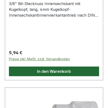
3/8" Bit-Stecknuss Innensechskant mit
Kugelkopf, lang, 4mm Kugelkopf-
InnensechskantInnenvierkantantrieb nach DIN
3120 / ISO 1174 mit Kugelfangrillelange
Ausführungmit eingepresstem, vernickeltem
Biteinsatzfür Handbetätigungmatt satiniertChrom
Vanadium Weitere Produkte im Bereich 3/8" Bit-
Stecknuss Innensechskant mit Ku
Regulärer Preis:
5,94 €
Preise inkl. MwSt. zzgl. Versandkosten
In den Warenkorb