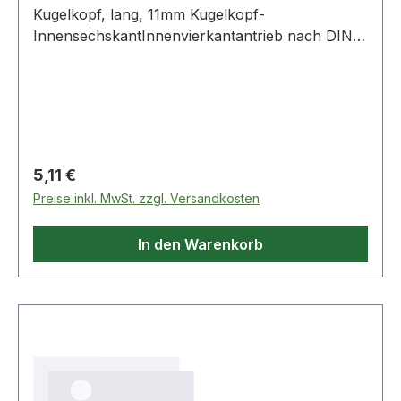
Kugelkopf, lang, 11mm Kugelkopf-
InnensechskantInnenvierkantantrieb nach DIN
3120 / ISO 1174 mit Kugelfangrillelange
Ausführungmit eingepresstem, vernickeltem
Biteinsatzfür Handbetätigungmatt satiniertChrom
Vanadium Weitere Produkte im Bereich 1/2" Bit-
Stecknuss Innensechskant mit Ku
Regulärer Preis:
5,11 €
Preise inkl. MwSt. zzgl. Versandkosten
In den Warenkorb