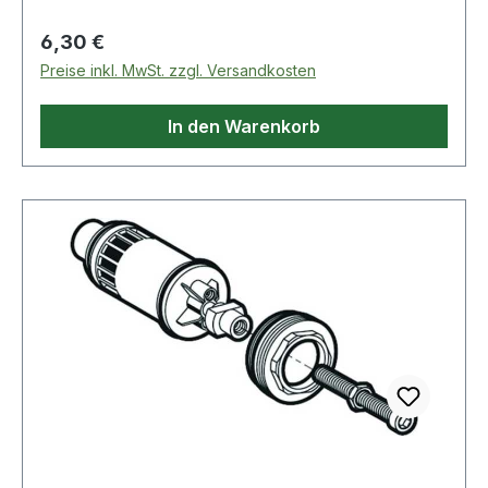
Stecknuss Innensechskant mit Ku
Regulärer Preis:
6,30 €
Preise inkl. MwSt. zzgl. Versandkosten
In den Warenkorb