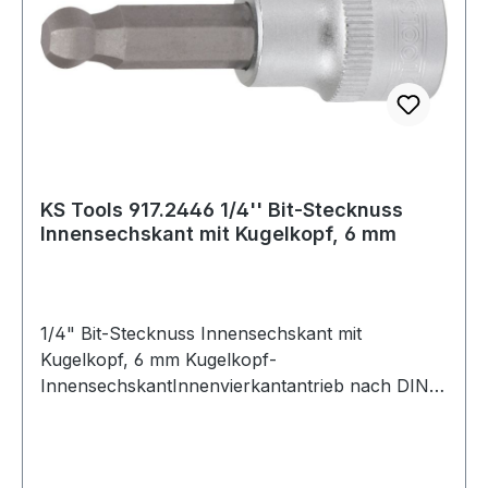
KS Tools 917.2446 1/4'' Bit-Stecknuss
Innensechskant mit Kugelkopf, 6 mm
1/4" Bit-Stecknuss Innensechskant mit
Kugelkopf, 6 mm Kugelkopf-
InnensechskantInnenvierkantantrieb nach DIN
3120 / ISO 1174 mit Kugelfangrillemit
eingepresstem, vernickeltem Biteinsatzfür
Handbetätigungmatt satiniertChrom Vanadium