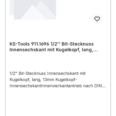
KS-Tools 911.1696 1/2'' Bit-Stecknuss
Innensechskant mit Kugelkopf, lang,
13mm
1/2" Bit-Stecknuss Innensechskant mit
Kugelkopf, lang, 13mm Kugelkopf-
InnensechskantInnenvierkantantrieb nach DIN
3120 / ISO 1174 mit Kugelfangrillelange
Ausführungmit eingepresstem, vernickeltem
Biteinsatzfür Handbetätigungmatt satiniertChrom
Vanadium Weitere Produkte im Bereich 1/2" Bit-