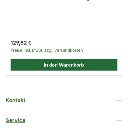
Oberfläche: blau verzinkt · Anzahl Löcher: 4
Regulärer Preis:
129,82 €
Preise inkl. MwSt. zzgl. Versandkosten
In den Warenkorb
Kontakt
Service