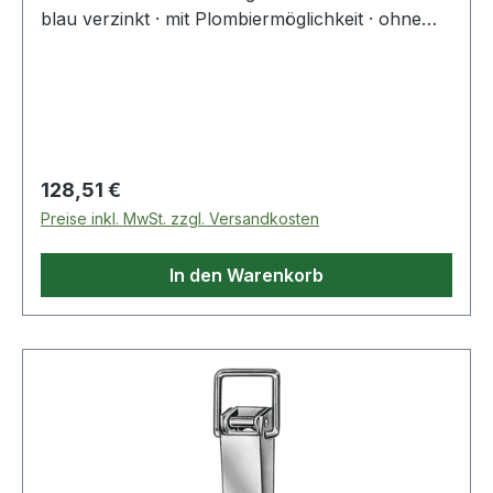
blau verzinkt · mit Plombiermöglichkeit · ohne
Haken Weitere technische Eigenschaften: ·
Anzahl Löcher: 2
Regulärer Preis:
128,51 €
Preise inkl. MwSt. zzgl. Versandkosten
In den Warenkorb