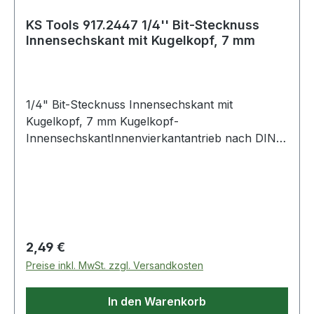
KS Tools 917.2447 1/4'' Bit-Stecknuss
Innensechskant mit Kugelkopf, 7 mm
1/4" Bit-Stecknuss Innensechskant mit
Kugelkopf, 7 mm Kugelkopf-
InnensechskantInnenvierkantantrieb nach DIN
3120 / ISO 1174 mit Kugelfangrillemit
eingepresstem, vernickeltem Biteinsatzfür
Handbetätigungmatt satiniertChrom Vanadium
Weitere Produkte im Bereich 1/4" Bit-Stecknuss
Innensechskant mit Ku
Regulärer Preis:
2,49 €
Preise inkl. MwSt. zzgl. Versandkosten
In den Warenkorb