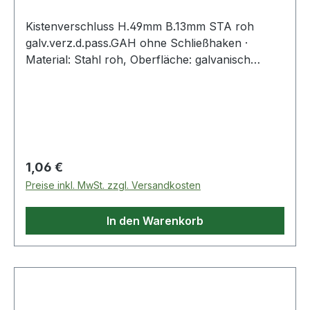
Kistenverschluss H.49mm B.13mm STA roh
galv.verz.d.pass.GAH ohne Schließhaken ·
Material: Stahl roh, Oberfläche: galvanisch
verzinkt, dickschichtpassiviert Weitere
technische Eigenschaften: · Anzahl Löcher: 2 ·
Maß c: 15mm · Maß a: 49mm · Maß b: 13mm
Regulärer Preis:
1,06 €
Preise inkl. MwSt. zzgl. Versandkosten
In den Warenkorb