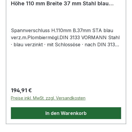
Höhe 110 mm Breite 37 mm Stahl blau
verzinkt
Spannverschluss H.110mm B.37mm STA blau
verz.m.Plombiermögl.DIN 3133 VORMANN Stahl
· blau verzinkt · mit Schlossöse · nach DIN 3133 ·
mit Plombiermöglichkeit · ohne Haken Weitere
technische Eigenschaften: · Ergänzung: DIN 3133
Regulärer Preis:
194,91 €
Preise inkl. MwSt. zzgl. Versandkosten
In den Warenkorb