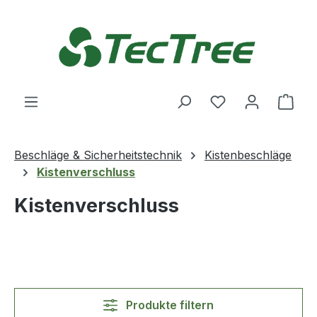
Zum Hauptinhalt springen
Du hast 0 Produ
Ware
Beschläge & Sicherheitstechnik
Kistenbeschläge
Kistenverschluss
Kistenverschluss
Produkte filtern