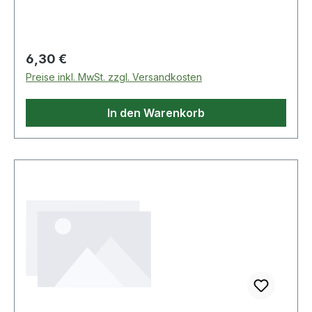
Biteinsatzfür Handbetätigungmatt satiniertChrom
Vanadium Weitere Produkte im Bereich 1/2" Bit-
Stecknuss Innensechskant mit Ku
Regulärer Preis:
6,30 €
Preise inkl. MwSt. zzgl. Versandkosten
In den Warenkorb