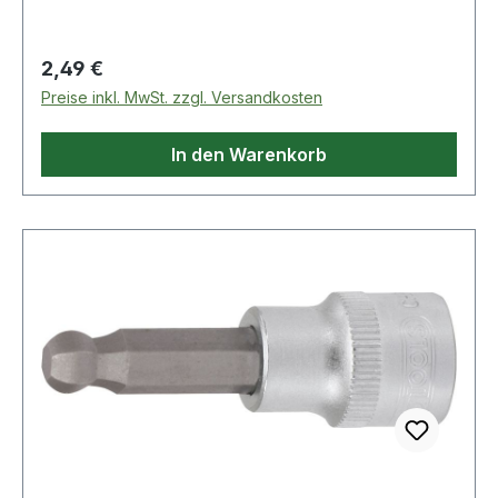
Weitere Produkte im Bereich 1/4" Bit-Stecknuss
Innensechskant mit Ku
Regulärer Preis:
2,49 €
Preise inkl. MwSt. zzgl. Versandkosten
In den Warenkorb