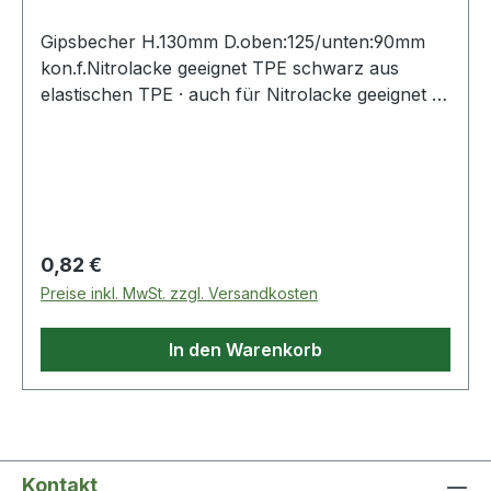
Gipsbecher H.130mm D.oben:125/unten:90mm
kon.f.Nitrolacke geeignet TPE schwarz aus
elastischen TPE · auch für Nitrolacke geeignet ·
konisch Weitere technische Eigenschaften: ·
Farbe: schwarz · Form: konisch · Material: TPE
Regulärer Preis:
0,82 €
Preise inkl. MwSt. zzgl. Versandkosten
In den Warenkorb
Kontakt