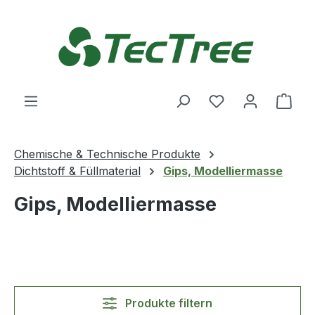
Zum Hauptinhalt springen
Du hast 0 Produ
Ware
Chemische & Technische Produkte
Dichtstoff & Füllmaterial
Gips, Modelliermasse
Gips, Modelliermasse
Produkte filtern