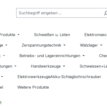
Produkte
Schweißen u. Löten
Elektromasc
ge
Zerspannungstechnik
Wälzlager
k
Betriebs- und Lagereinrichtungen
Che
stungen
Handwerkzeuge
Schweissen+L
ElektrowerkzeugeAkku-Schlagbohrschrauber
el
Weitere Produkte
n