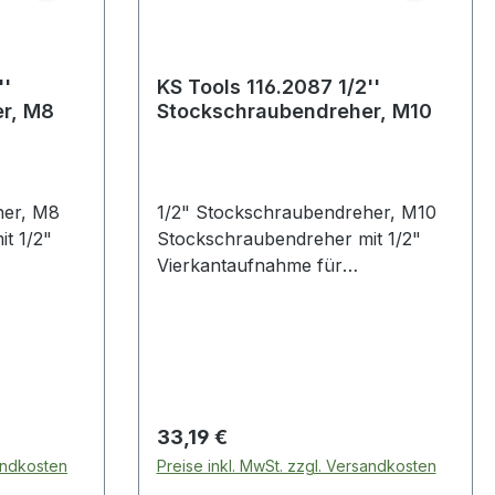
''
KS Tools 116.2087 1/2''
r, M8
Stockschraubendreher, M10
her, M8
1/2" Stockschraubendreher, M10
t 1/2"
Stockschraubendreher mit 1/2"
Vierkantaufnahme für
Spezialadapterfür ein
 und
beschädigungsfreies Ein- und
Ausdrehen von
zeugstahl
StehbolzenSpezial-Werkzeugstahl
 1/2"
Weitere Produkte im Bereich 1/2"
 M8
Stockschraubendreher, M10
Regulärer Preis:
33,19 €
sandkosten
Preise inkl. MwSt. zzgl. Versandkosten