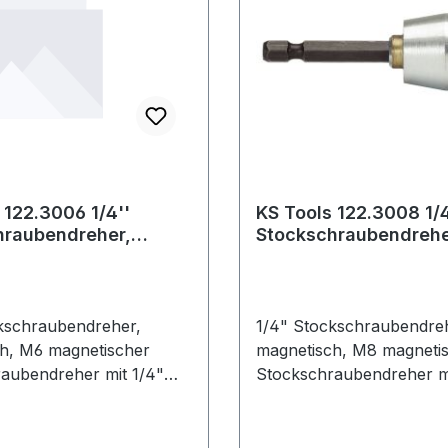
 122.3006 1/4''
KS Tools 122.3008 1/4
hraubendreher,
Stockschraubendrehe
sch, M6
magnetisch, M8
kschraubendreher,
1/4" Stockschraubendre
h, M6 magnetischer
magnetisch, M8 magneti
aubendreher mit 1/4"
Stockschraubendreher mi
me für
Bitaufnahme für
uberfür ein
Akkuschrauberfür ein
ungsfreies Ein- und
beschädigungsfreies Ein-