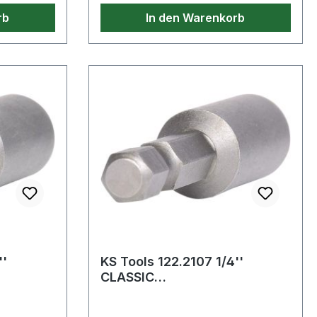
rb
In den Warenkorb
''
KS Tools 122.2107 1/4''
CLASSIC
eher, M8
Stockschraubeneindreher,
M10