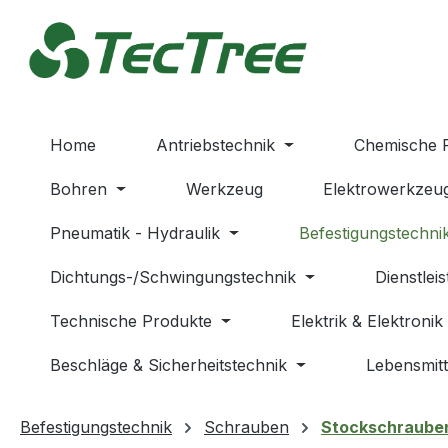
m Hauptinhalt springen
Zur Suche springen
Zur Hauptnavigation springen
Home
Antriebstechnik
Chemische 
Bohren
Werkzeug
Elektrowerkzeu
Pneumatik - Hydraulik
Befestigungstechni
Dichtungs-/Schwingungstechnik
Dienstlei
Technische Produkte
Elektrik & Elektronik
Beschläge & Sicherheitstechnik
Lebensmitt
Befestigungstechnik
Schrauben
Stockschraube