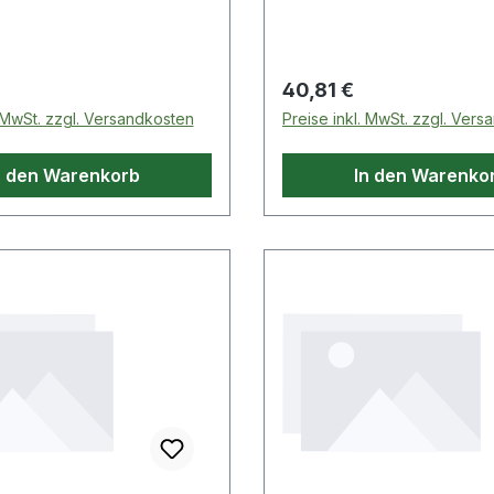
n von
Ausdrehen von
nSpezial-Werkzeugstahl
StehbolzenSpezial-Werk
dukte im Bereich 1/4"
Weitere Produkte im Bereich
 Preis:
Regulärer Preis:
40,81 €
raubendreher,
Stockschraubendreher,
. MwSt. zzgl. Versandkosten
Preise inkl. MwSt. zzgl. Ver
h, M
magnetisch, M
n den Warenkorb
In den Warenko