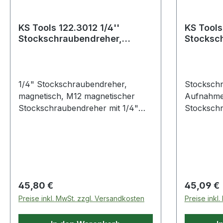
KS Tools 122.3012 1/4''
KS Tools
Stockschraubendreher,
Stocksc
magnetisch, M12
SDS-Auf
1/4" Stockschraubendreher,
Stocksch
magnetisch, M12 magnetischer
Aufnahme
Stockschraubendreher mit 1/4"
Stockschr
Bitaufnahme für
Maschine
Akkuschrauberfür ein
ein besch
beschädigungsfreies Ein- und
Ausdrehe
Ausdrehen von
Stehbolze
StehbolzenSpezial-Werkzeugstahl
Weitere P
Weitere Produkte im Bereich 1/4"
Stocksch
Regulärer Preis:
Regulärer
45,80 €
45,09 €
Stockschraubendreher,
Aufnahme
Preise inkl. MwSt. zzgl. Versandkosten
Preise inkl
magnetisch, M