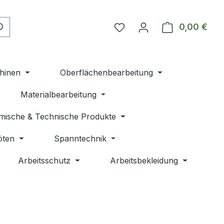
Du hast 0 Produkte auf 
0,00 €
Ware
hinen
Oberflächenbearbeitung
Materialbearbeitung
mische & Technische Produkte
öten
Spanntechnik
Arbeitsschutz
Arbeitsbekleidung