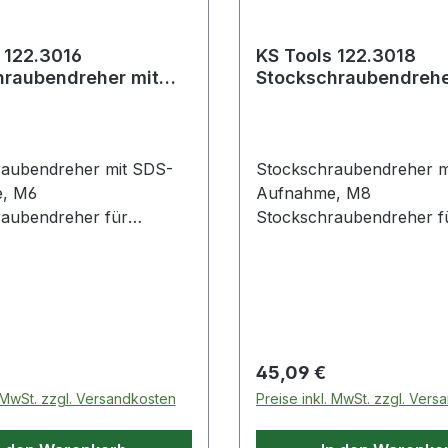
 122.3016
KS Tools 122.3018
hraubendreher mit
Stockschraubendrehe
nahme, M6
SDS-Aufnahme, M8
raubendreher mit SDS-
Stockschraubendreher m
, M6
Aufnahme, M8
aubendreher für
Stockschraubendreher f
n mit SDS-Aufnahmefür
Maschinen mit SDS-Auf
ädigungsfreies Ein- und
ein beschädigungsfreies 
n von
Ausdrehen von
nSpezial-Werkzeugstahl
StehbolzenSpezial-Werk
rodukte im Bereich
Weitere Produkte im Ber
raubendreher mit SDS-
Stockschraubendreher m
 Preis:
Regulärer Preis:
45,09 €
, M
Aufnahme, M
. MwSt. zzgl. Versandkosten
Preise inkl. MwSt. zzgl. Ver