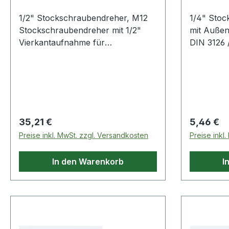
1/2" Stockschraubendreher, M12
1/4" Stoc
Stockschraubendreher mit 1/2"
mit Außen
Vierkantaufnahme für
DIN 3126 /
Spezialadapterfür ein
Handbetät
beschädigungsfreies Ein- und
Elektrosc
Ausdrehen von
beschädig
StehbolzenSpezial-Werkzeugstahl
von Stock
Weitere Produkte im Bereich 1/2"
für Vers
Stockschraubendreher, M12
und Indus
Regulärer Preis:
Regulärer
35,21 €
5,46 €
Werkzeugstahl Weite
Preise inkl. MwSt. zzgl. Versandkosten
Preise inkl
im Bereich 1/
Stockschr
In den Warenkorb
I