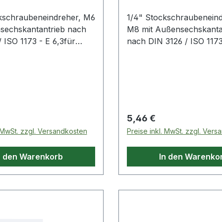
kschraubeneindreher, M6
1/4" Stockschraubeneind
sechskantantrieb nach
M8 mit Außensechskanta
 ISO 1173 - E 6,3für
nach DIN 3126 / ISO 1173
igung und
6,3für Handbetätigung u
hrauberfür ein
Elektroschrauberfür ein
ungsfreies Eindrehen
beschädigungsfreies Ein
schraubenideal geeignet
von Stockschraubenideal
chraubungen in Handwerk
für Verschraubungen in
triesandgestrahltSpezial-
und Industriesandgestrah
 Preis:
Regulärer Preis:
5,46 €
re Produkte
Werkzeugstahl Weitere Produkte
. MwSt. zzgl. Versandkosten
Preise inkl. MwSt. zzgl. Ver
4"
im Bereich 1/4"
aubeneindreher, M6
Stockschraubeneindrehe
n den Warenkorb
In den Warenko