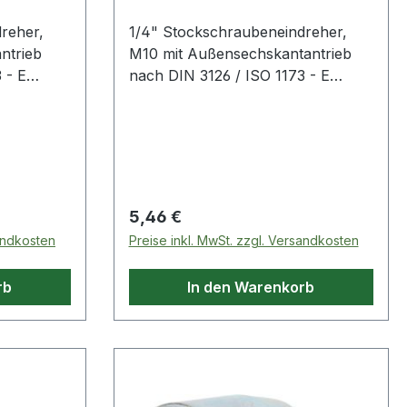
reher,
1/4" Stockschraubeneindreher,
ntrieb
M10 mit Außensechskantantrieb
 - E
nach DIN 3126 / ISO 1173 - E
nd
6,3für Handbetätigung und
Elektroschrauberfür ein
drehen
beschädigungsfreies Eindrehen
 geeignet
von Stockschraubenideal geeignet
 Handwerk
für Verschraubungen in Handwerk
ltSpezial-
und IndustriesandgestrahltSpezial-
Regulärer Preis:
5,46 €
Werkzeugstahl Weitere Produkte
sandkosten
Preise inkl. MwSt. zzgl. Versandkosten
im Bereich 1/4"
r, M8
Stockschraubeneindreher, M10
rb
In den Warenkorb