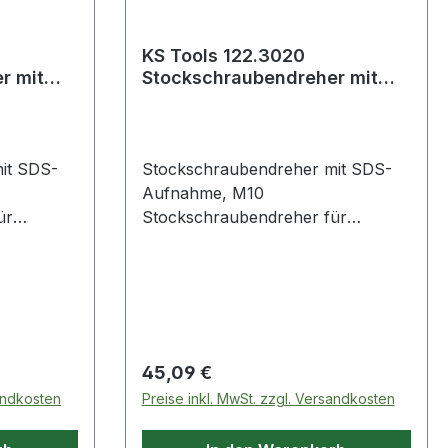
KS Tools 122.3020
r mit
Stockschraubendreher mit
SDS-Aufnahme, M10
it SDS-
Stockschraubendreher mit SDS-
Aufnahme, M10
ür
Stockschraubendreher für
nahmefür
Maschinen mit SDS-Aufnahmefür
Ein- und
ein beschädigungsfreies Ein- und
Ausdrehen von
zeugstahl
StehbolzenSpezial-Werkzeugstahl
eich
Weitere Produkte im Bereich
it SDS-
Stockschraubendreher mit SDS-
Regulärer Preis:
45,09 €
Aufnahme, M
sandkosten
Preise inkl. MwSt. zzgl. Versandkosten