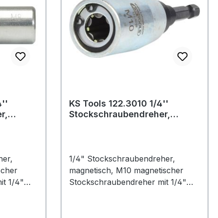
''
KS Tools 122.3010 1/4''
r,
Stockschraubendreher,
magnetisch, M10
her,
1/4" Stockschraubendreher,
scher
magnetisch, M10 magnetischer
t 1/4"
Stockschraubendreher mit 1/4"
Bitaufnahme für
Akkuschrauberfür ein
 und
beschädigungsfreies Ein- und