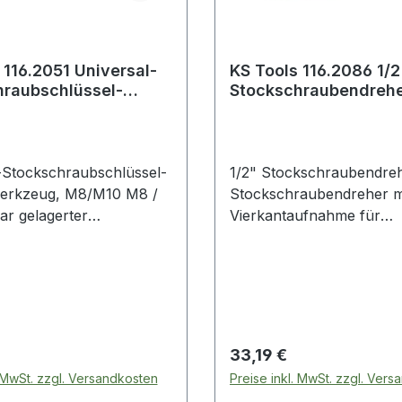
 116.2051 Universal-
KS Tools 116.2086 1/2
hraubschlüssel-
Stockschraubendrehe
swerkzeug, M8/M10
-Stockschraubschlüssel-
1/2" Stockschraubendre
werkzeug, M8/M10 M8 /
Stockschraubendreher mi
r gelagerter
Vierkantaufnahme für
schlüssel zum Ein- und
Spezialadapterfür ein
n von
beschädigungsfreies Ein-
aubenSpezial-
Ausdrehen von
re Produkte
StehbolzenSpezial-Werk
l-
Weitere Produkte im Bereich
aubschlüssel-Antriebs
Stockschraubendreher,
 Preis:
Regulärer Preis:
33,19 €
. MwSt. zzgl. Versandkosten
Preise inkl. MwSt. zzgl. Ver