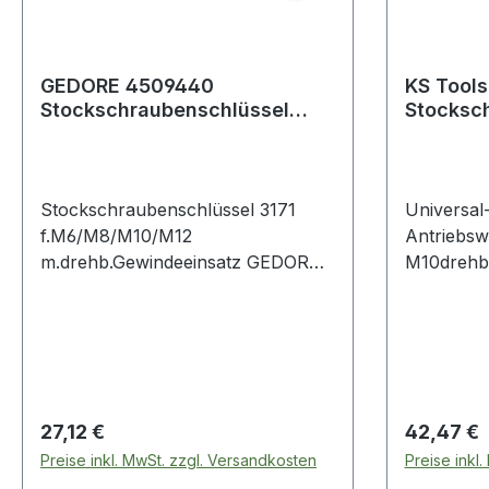
GEDORE 4509440
KS Tools
Stockschraubenschlüssel
Stocksc
passend für M6 / M8 / M10 /
Antrieb
M12 mit dreh
Stockschraubenschlüssel 3171
Universal
f.M6/M8/M10/M12
Antriebs
m.drehb.Gewindeeinsatz GEDORE
M10drehba
für Wanddübel-Befestigungen
Doppelend
(Stockschrauben) · mit drehbarem
Ausdrehe
Gewindeeinsatz · vernickelt Weitere
Stockschr
technische Eigenschaften: · Länge:
Werkzeugstahl Weite
220mm · Oberfläche: vernickelt
im Bereich Universa
Stockschr
Regulärer Preis:
Regulärer
27,12 €
42,47 €
Preise inkl. MwSt. zzgl. Versandkosten
Preise inkl