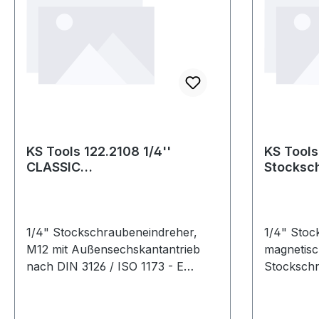
KS Tools 122.2108 1/4''
KS Tools
CLASSIC
Stocksc
Stockschraubeneindreher,
magneti
M12
1/4" Stockschraubeneindreher,
1/4" Stoc
M12 mit Außensechskantantrieb
magnetisc
nach DIN 3126 / ISO 1173 - E
Stockschr
6,3für Handbetätigung und
Bitaufnah
Elektroschrauberfür ein
Akkuschra
beschädigungsfreies Eindrehen
beschädig