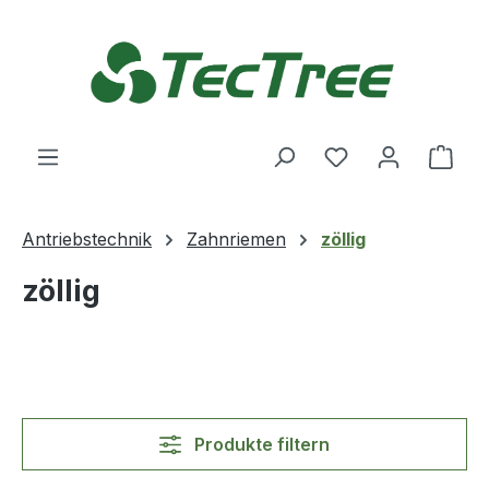
Zum Hauptinhalt springen
Du hast 0 Produ
Ware
Antriebstechnik
Zahnriemen
zöllig
zöllig
Produkte filtern