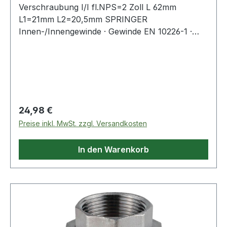
Verschraubung I/I fl.NPS=2 Zoll L 62mm
L1=21mm L2=20,5mm SPRINGER
Innen-/Innengewinde · Gewinde EN 10226-1 ·
ISO 7-1 · flach dichtend (PTFE) AISI
316/1.4408/V4A · Präzisionsfeinwachsguss ·
Druckempfehlung max. 20 bar/bei +20 °C
Weitere technische Eigenschaften: · L2: 20,5mm ·
L1: 21mm · L: 62mm
Regulärer Preis:
24,98 €
Preise inkl. MwSt. zzgl. Versandkosten
In den Warenkorb