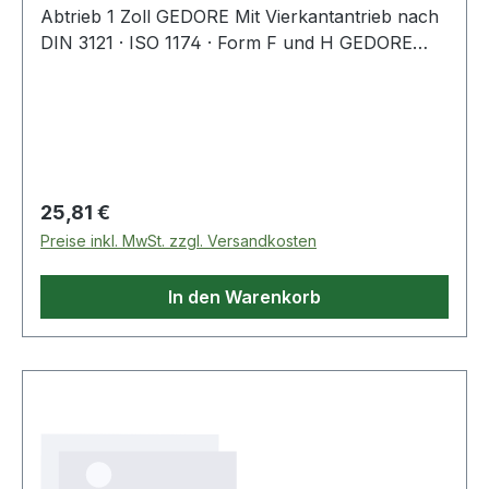
Abtrieb 1 Zoll GEDORE Mit Vierkantantrieb nach
DIN 3121 · ISO 1174 · Form F und H GEDORE
Sonderstahl · manganphosphatiert Antrieb: 20
mm (3/4?)-Innenvierkant Abtrieb: 25 mm (1?)-
Außenvierkant · für härteste Beanspruchung auf
Elektro- und/oder Druckluft-Schlagschraubern
Weitere technische Eigenschaften: · Länge: 59mm
· Material: Sonderstahl · passender
Regulärer Preis:
25,81 €
Sicherungsstift Ø x L: 4 x 35mm · passender
Preise inkl. MwSt. zzgl. Versandkosten
Sicherungsring Ø: 36mm
In den Warenkorb