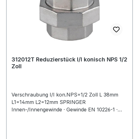
312012T Reduzierstück I/I konisch NPS 1/2
Zoll
Verschraubung I/I kon.NPS=1/2 Zoll L 38mm
L1=14mm L2=12mm SPRINGER
Innen-/Innengewinde · Gewinde EN 10226-1 ·
ISO 7-1 · konisch dichtend AISI 316/1.4408/V4A ·
Präzisionsfeinwachsguss · Druckempfehlung
max. 20 bar/bei +20 °C Weitere technische