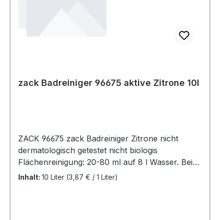
zack Badreiniger 96675 aktive Zitrone 10l
ZACK 96675 zack Badreiniger Zitrone nicht
dermatologisch getestet nicht biologis
Flächenreinigung: 20-80 ml auf 8 l Wasser. Bei
starker Verschmutzung konzentrierter
Inhalt:
10 Liter
(3,87 € / 1 Liter)
anwenden. Kalklösend.