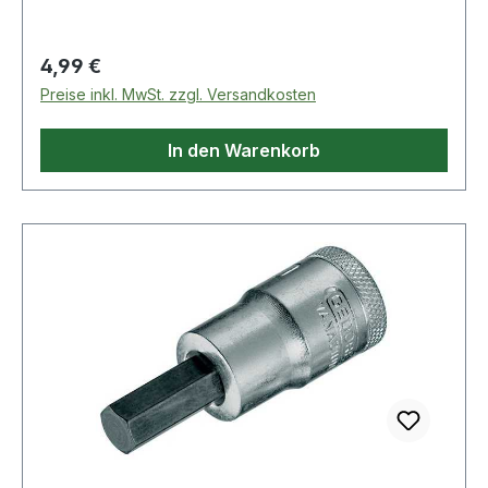
Eigenschaften: · L2: 12mm · L1: 14mm · L: 38mm
Regulärer Preis:
4,99 €
Preise inkl. MwSt. zzgl. Versandkosten
In den Warenkorb