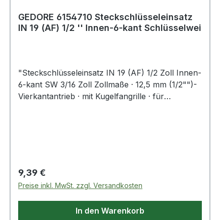
GEDORE 6154710 Steckschlüsseleinsatz
IN 19 (AF) 1/2 '' Innen-6-kant Schlüsselwei
"Steckschlüsseleinsatz IN 19 (AF) 1/2 Zoll Innen-
6-kant SW 3/16 Zoll Zollmaße · 12,5 mm (1/2"")-
Vierkantantrieb · mit Kugelfangrille · für
Schrauben mit Innensechskant-Profil · Einsatz
aus CV-Stahl· Klinge aus Vanadium-Sonderstahl
manganphosphatiert · gerändelt Weitere
technische Eigenschaften: · Material:
Vanadiumstahl"
Regulärer Preis:
9,39 €
Preise inkl. MwSt. zzgl. Versandkosten
In den Warenkorb