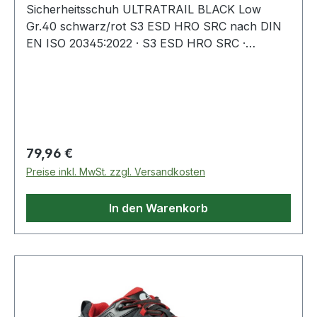
Sicherheitsschuh ULTRATRAIL BLACK Low
Gr.40 schwarz/rot S3 ESD HRO SRC nach DIN
EN ISO 20345:2022 · S3 ESD HRO SRC ·
Obermaterial: Leder mit abriebfesten
Textileinsätzen · Fiberglaskappe und metallfreier,
flexibler FAP®-Durchtrittschutz · atmungsaktives
Funktionsfutter · angenehme Schaft- und
Laschenpolsterung · Stoßschutz a
Regulärer Preis:
79,96 €
Preise inkl. MwSt. zzgl. Versandkosten
In den Warenkorb