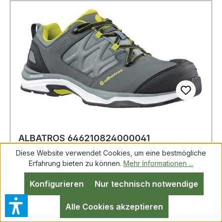
ALBATROS 646210824000041
Sicherheitsschuh ULTRATRAIL GREY LOW
Diese Website verwendet Cookies, um eine bestmögliche
Größe 41 W. 8/11 g
Erfahrung bieten zu können.
Mehr Informationen ...
Konfigurieren
Nur technisch notwendige
Sicherheitsschuh ULTRATRAIL GREY LOW Gr.41
grau/kombi S3 ESD HRO SRC 20345:2022 nach
Alle Cookies akzeptieren
DIN EN ISO 20345:2022 · S3 ESD HRO SRC ·