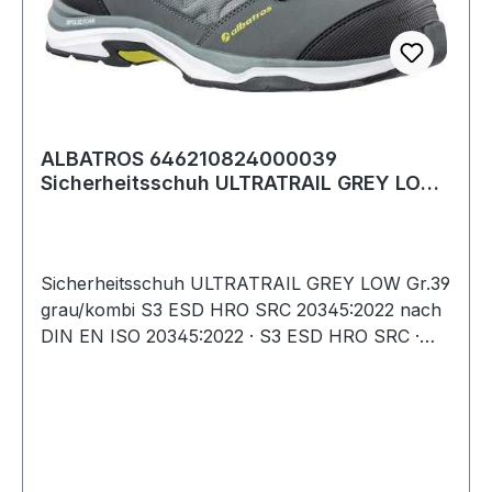
ALBATROS 646210824000039
Sicherheitsschuh ULTRATRAIL GREY LOW
Größe 39 W. 8/11 g
Sicherheitsschuh ULTRATRAIL GREY LOW Gr.39
grau/kombi S3 ESD HRO SRC 20345:2022 nach
DIN EN ISO 20345:2022 · S3 ESD HRO SRC ·
Obermaterial: Leder mit abriebfesten
Textileinsätzen · Fiberglaskappe und metallfreier,
flexibler FAP®-Durchtrittschutz · metallfrei ·
atmungsaktives Funktionsfutter · angenehme
Schaft- und Laschenpolsterung ·