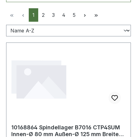
Seite
Seite
Seite
Seite
Seite
1
2
3
4
5
10168864 Spindellager B7016 CTP4SUM
Innen-Ø 80 mm Außen-Ø 125 mm Breite22