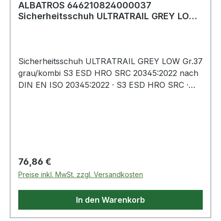
ALBATROS 646210824000037
Sicherheitsschuh ULTRATRAIL GREY LOW
Größe 37 W. 8/11 g
Sicherheitsschuh ULTRATRAIL GREY LOW Gr.37
grau/kombi S3 ESD HRO SRC 20345:2022 nach
DIN EN ISO 20345:2022 · S3 ESD HRO SRC ·
Obermaterial: Leder mit abriebfesten
Textileinsätzen · Fiberglaskappe und metallfreier,
flexibler FAP®-Durchtrittschutz · metallfrei ·
atmungsaktives Funktionsfutter · angenehme
Schaft- und Laschenpolsterung ·
Regulärer Preis:
76,86 €
Preise inkl. MwSt. zzgl. Versandkosten
In den Warenkorb