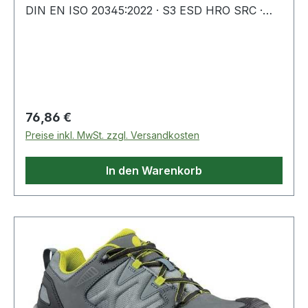
DIN EN ISO 20345:2022 · S3 ESD HRO SRC ·
Obermaterial: Leder mit abriebfesten
Textileinsätzen · Fiberglaskappe und metallfreier,
flexibler FAP®-Durchtrittschutz · metallfrei ·
atmungsaktives Funktionsfutter · angenehme
Schaft- und Laschenpolsterung ·
Regulärer Preis:
76,86 €
Preise inkl. MwSt. zzgl. Versandkosten
In den Warenkorb