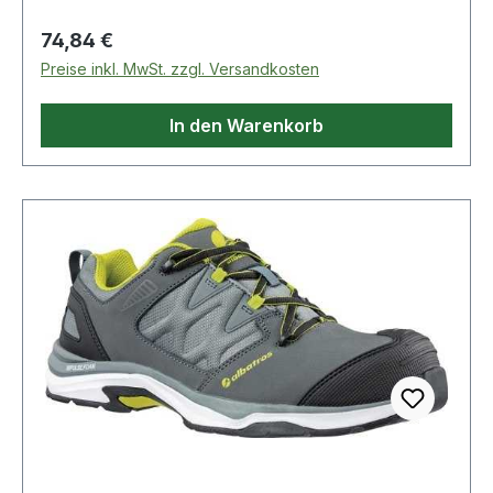
Laschenpolsterung · Stoßschutz a
Regulärer Preis:
74,84 €
Preise inkl. MwSt. zzgl. Versandkosten
In den Warenkorb