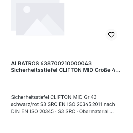
ALBATROS 638700210000043
Sicherheitsstiefel CLIFTON MID Größe 43
W. 11 schwarz/r
Sicherheitsstiefel CLIFTON MID Gr.43
schwarz/rot S3 SRC EN ISO 20345:2011 nach
DIN EN ISO 20345 · S3 SRC · Obermaterial:
hydrophobiertes Veloursleder /
strapazierfähiges, wasserabweisendes
Textilgewebe · Schutz: Fiberglaskappe und