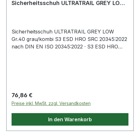
Sicherheitsschuh ULTRATRAIL GREY LOW
Größe 40 W. 8/11 g
Sicherheitsschuh ULTRATRAIL GREY LOW
Gr.40 grau/kombi S3 ESD HRO SRC 20345:2022
nach DIN EN ISO 20345:2022 · S3 ESD HRO
SRC · Obermaterial: Leder mit abriebfesten
Textileinsätzen · Fiberglaskappe und metallfreier,
flexibler FAP®-Durchtrittschutz · metallfrei ·
atmungsaktives Funktionsfutter · angenehme
Schaft- und Laschenpolsterung ·
Regulärer Preis:
76,86 €
Preise inkl. MwSt. zzgl. Versandkosten
In den Warenkorb