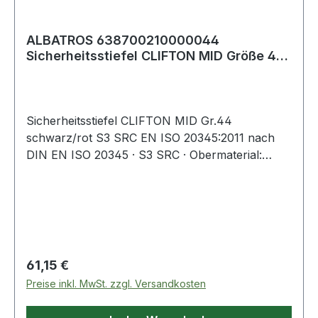
ALBATROS 638700210000044
Sicherheitsstiefel CLIFTON MID Größe 44
W. 11 schwarz/r
Sicherheitsstiefel CLIFTON MID Gr.44
schwarz/rot S3 SRC EN ISO 20345:2011 nach
DIN EN ISO 20345 · S3 SRC · Obermaterial:
hydrophobiertes Veloursleder /
strapazierfähiges, wasserabweisendes
Textilgewebe · Schutz: Fiberglaskappe und
metallfreier, flexibler FAP® Durchtrittschutz ·
angenehme Schaft- und Laschenpolsterung ·
geschlossene Staublasche · metallfrei ·
Regulärer Preis:
61,15 €
atmungsaktives Funktionsfutter · anatomisch
Preise inkl. MwSt. zzgl. Versandkosten
geformtes Fußbett · profilierte, abrieb- und
rutschfeste DUO-PU-Sohle · Weite 11 · nach