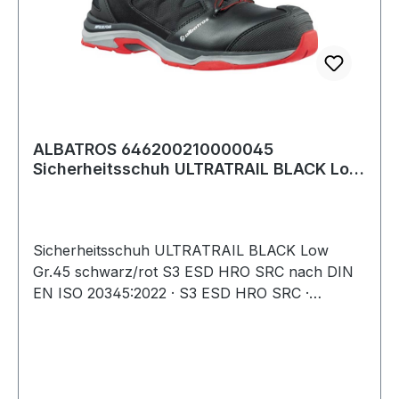
ALBATROS 646200210000045
Sicherheitsschuh ULTRATRAIL BLACK Low
Größe 45 W. 8/11
Sicherheitsschuh ULTRATRAIL BLACK Low
Gr.45 schwarz/rot S3 ESD HRO SRC nach DIN
EN ISO 20345:2022 · S3 ESD HRO SRC ·
Obermaterial: Leder mit abriebfesten
Textileinsätzen · Fiberglaskappe und metallfreier,
flexibler FAP®-Durchtrittschutz · atmungsaktives
Funktionsfutter · angenehme Schaft- und