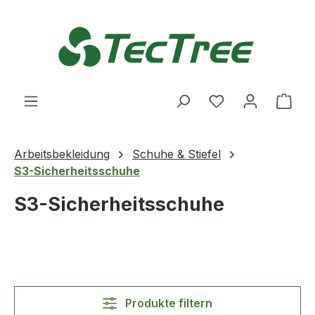
Zum Hauptinhalt springen
Du hast 0 Produ
Ware
Arbeitsbekleidung
Schuhe & Stiefel
S3-Sicherheitsschuhe
S3-Sicherheitsschuhe
Produkte filtern