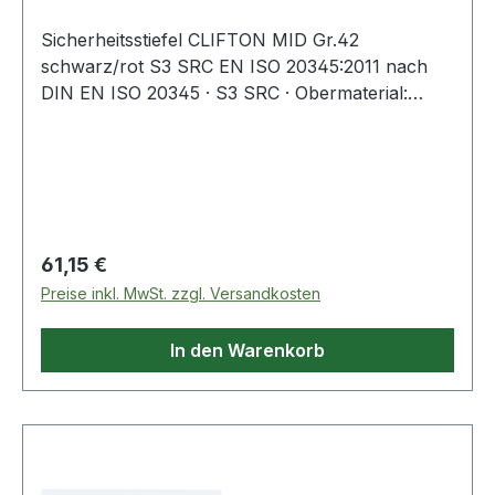
Sicherheitsstiefel CLIFTON MID Gr.42
schwarz/rot S3 SRC EN ISO 20345:2011 nach
DIN EN ISO 20345 · S3 SRC · Obermaterial:
hydrophobiertes Veloursleder /
strapazierfähiges, wasserabweisendes
Textilgewebe · Schutz: Fiberglaskappe und
metallfreier, flexibler FAP® Durchtrittschutz ·
angenehme Schaft- und Laschenpolsterung ·
geschlossene Staublasche · metallfrei ·
Regulärer Preis:
61,15 €
atmungsaktives Funktionsfutter · anatomisch
Preise inkl. MwSt. zzgl. Versandkosten
geformtes Fußbett · profilierte, abrieb- und
rutschfeste DUO-PU-Sohle · Weite 11 · nach
In den Warenkorb
DGUV 112-191Weitere technische Eigenschaften:·
Zehenschutzkappe: Fiberglaskappe·
Zwischensohle: IMPULSE.FOAM®