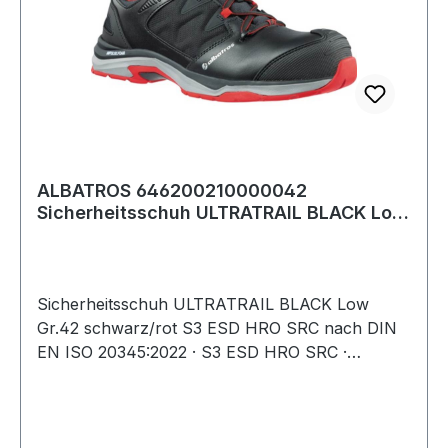
ALBATROS 646200210000042
Sicherheitsschuh ULTRATRAIL BLACK Low
Größe 42 W. 8/11
Sicherheitsschuh ULTRATRAIL BLACK Low
Gr.42 schwarz/rot S3 ESD HRO SRC nach DIN
EN ISO 20345:2022 · S3 ESD HRO SRC ·
Obermaterial: Leder mit abriebfesten
Textileinsätzen · Fiberglaskappe und metallfreier,
flexibler FAP®-Durchtrittschutz · atmungsaktives
Funktionsfutter · angenehme Schaft- und