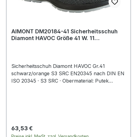
AIMONT DM20184-41 Sicherheitsschuh
Diamont HAVOC Größe 41 W. 11
schwarz/orange
Sicherheitsschuh Diamont HAVOC Gr.41
schwarz/orange S3 SRC EN20345 nach DIN EN
ISO 20345 · S3 SRC · Obermaterial: Putek
PLUS® hochabriebfest und atmungsaktiv,
wasserabweisend · OverDry Futter atmungsaktiv
und abriebfest · Light Plus Kunststoffkappe ·
durchtrittsichere Flex-System Zero Brandsohle
no-metal · durchgehendes Vento Plus Fußbett,
anatomisch und extrem atmungsaktiv ·
Regulärer Preis:
63,53 €
abriebfeste, ölresistente, rutschfeste und
Preise inkl. MwSt. zzgl. Versandkosten