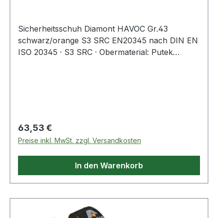
Sicherheitsschuh Diamont HAVOC Gr.43
schwarz/orange S3 SRC EN20345 nach DIN EN
ISO 20345 · S3 SRC · Obermaterial: Putek
PLUS® hochabriebfest und atmungsaktiv,
wasserabweisend · OverDry Futter atmungsaktiv
und abriebfest · Light Plus Kunststoffkappe ·
durchtrittsichere Flex-System Zero Brandsohle
no-metal · durchgehendes Vento Plus Fußbett,
anatomisch und extrem atmungsaktiv ·
Regulärer Preis:
63,53 €
abriebfeste, ölresistente, rutschfeste und
Preise inkl. MwSt. zzgl. Versandkosten
antistatische PU/PU Laufsohle · Weite 11Weitere
technische Eigenschaften:· Zehenschutzkappe:
In den Warenkorb
Light Plus Kunststoffkappe· Zwischensohle:
rutschfestes und antistatisches PU/PU