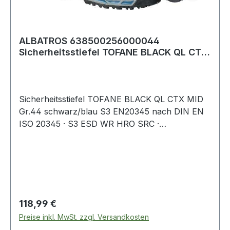
ALBATROS 638500256000044
Sicherheitsstiefel TOFANE BLACK QL CTX
MID Größe 44 W.
Sicherheitsstiefel TOFANE BLACK QL CTX MID
Gr.44 schwarz/blau S3 EN20345 nach DIN EN
ISO 20345 · S3 ESD WR HRO SRC ·
Obermaterial: gefettetes Vollrindleder · Schutz:
Fiberglaskappe und metallfreier, flexibler FAP®
Durchtrittschutz · geschlossene Staublasche,
soft · atmungsaktives Funktionsfutter mit
COA.TEX® Membran · evercush
Regulärer Preis:
118,99 €
Preise inkl. MwSt. zzgl. Versandkosten