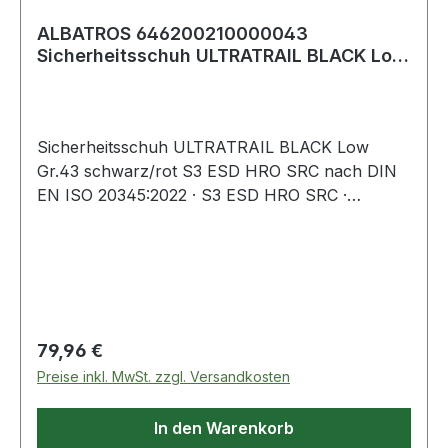
ALBATROS 646200210000043
Sicherheitsschuh ULTRATRAIL BLACK Low
Größe 43 W. 8/11
Sicherheitsschuh ULTRATRAIL BLACK Low
Gr.43 schwarz/rot S3 ESD HRO SRC nach DIN
EN ISO 20345:2022 · S3 ESD HRO SRC ·
Obermaterial: Leder mit abriebfesten
Textileinsätzen · Fiberglaskappe und metallfreier,
flexibler FAP®-Durchtrittschutz · atmungsaktives
Funktionsfutter · angenehme Schaft- und
Laschenpolsterung · Stoßschutz a
Regulärer Preis:
79,96 €
Preise inkl. MwSt. zzgl. Versandkosten
In den Warenkorb