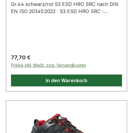
Gr.44 schwarz/rot S3 ESD HRO SRC nach DIN
EN ISO 20345:2022 · S3 ESD HRO SRC ·
Obermaterial: Leder mit abriebfesten
Textileinsätzen · Fiberglaskappe und metallfreier,
flexibler FAP®-Durchtrittschutz · atmungsaktives
Funktionsfutter · angenehme Schaft- und
Laschenpolsterung · Stoßschutz a
Regulärer Preis:
77,70 €
Preise inkl. MwSt. zzgl. Versandkosten
In den Warenkorb