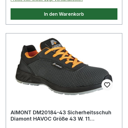
antistatische PU/PU Laufsohle · Weite 11Weitere
technische Eigenschaften:· Zehenschutzkappe:
In den Warenkorb
Light Plus Kunststoffkappe· Zwischensohle:
rutschfestes und antistatisches PU/PU
AIMONT DM20184-43 Sicherheitsschuh
Diamont HAVOC Größe 43 W. 11
schwarz/orange