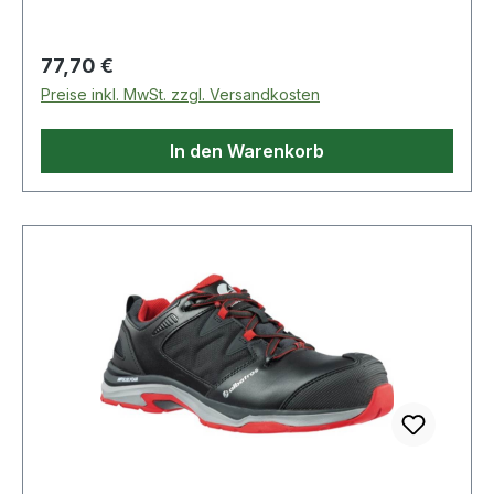
Laschenpolsterung · Stoßschutz a
Regulärer Preis:
77,70 €
Preise inkl. MwSt. zzgl. Versandkosten
In den Warenkorb