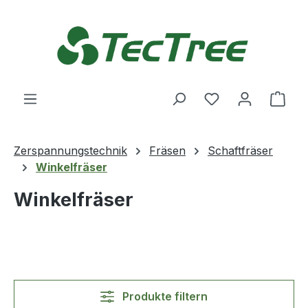
Zum Hauptinhalt springen
Du hast 0 Produ
Ware
Zerspannungstechnik
Fräsen
Schaftfräser
Winkelfräser
Winkelfräser
Produkte filtern