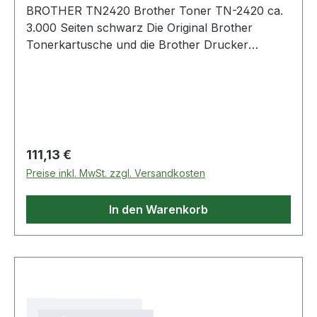
BROTHER TN2420 Brother Toner TN-2420 ca.
3.000 Seiten schwarz Die Original Brother
Tonerkartusche und die Brother Drucker
wurden aufeinander so abgestimmt · dass beste
Ergebnisse erzielt werden. Die Kartusche ist
leicht zu installieren. Profitieren Sie von
langlebigen und hochwertigen Ausdrucken.
Regulärer Preis:
111,13 €
Preise inkl. MwSt. zzgl. Versandkosten
In den Warenkorb