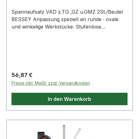
Spannaufsatz VAD z.TG ,GZ u.GMZ 2St./Beutel
BESSEY Anpassung speziell an runde · ovale
und winkelige Werkstücke. Stufenlose
Winkelanpassung von 60° innen bis 60° außen.
Passend für Original BESSEY Temperguss-
Schraubzwingen TG sowie Ganzstahl-
Schraubzwingen GZ und GMZ ab 100 mm
Ausladung. Weitere technische Eigenschaften: ·
passend zu: TG , GZ und GMZ
Regulärer Preis:
56,87 €
Preise inkl. MwSt. zzgl. Versandkosten
In den Warenkorb