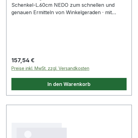
Schenkel-L.60cm NEDO zum schnellen und
genauen Ermitteln von Winkelgeraden · mit
Klemmschraube zum Fixieren in jeder Stellung ·
Ablesung der Winkelgerade auf Analoganzeige
Weitere technische Eigenschaften: · Ausführung:
maxi
Regulärer Preis:
157,54 €
Preise inkl. MwSt. zzgl. Versandkosten
In den Warenkorb