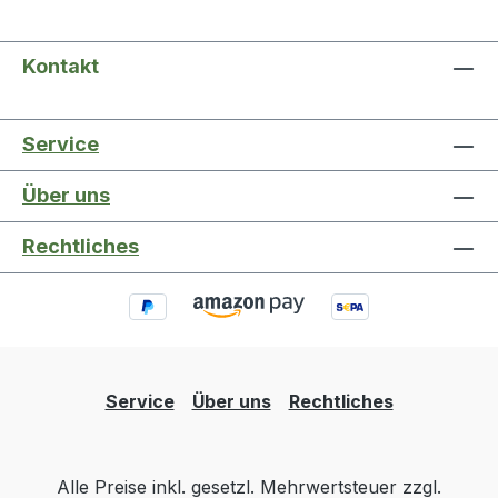
bleiben rostfrei · jeder Schlüssel für schnelles
Finden farbcodiert Lieferung im Kunststoffclip
Kontakt
Weitere technische Eigenschaften: · Bestückung:
SW 1,5 - 10mm
Service
Über uns
Rechtliches
Service
Über uns
Rechtliches
Alle Preise inkl. gesetzl. Mehrwertsteuer zzgl.