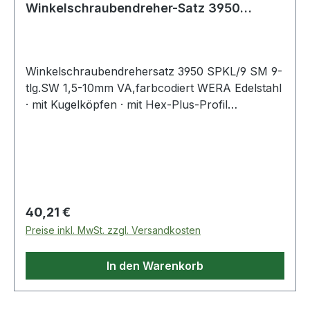
Winkelschraubendreher-Satz 3950
SPKL/9 SM 9-teilig SW 1,5 - 10
Winkelschraubendrehersatz 3950 SPKL/9 SM 9-
tlg.SW 1,5-10mm VA,farbcodiert WERA Edelstahl
· mit Kugelköpfen · mit Hex-Plus-Profil
(verhindert das Runddrehen von
Innensechskantschrauben) · langer Schenkel mit
Kugelkopf - ermöglicht das Schrauben bis zu
einem Winkel von 20° kurzer Schenkel gefast
Der mit einem Schiebeschalter zu öffnende
Winkelschlüsselclip sorgt für dauerhafte
Regulärer Preis:
40,21 €
Klemmung der Winkelschlüssel und bietet einen
Preise inkl. MwSt. zzgl. Versandkosten
schnellen und sicheren Zugriff Besondere
Produktvorteile: · Winkelschraubenschlüssel
In den Warenkorb
komplett aus Edelstahl · kein Fremdrost
verursachender Abrieb bei der Verschraubung
von Edelstahlschrauben · Edelstahloberflächen