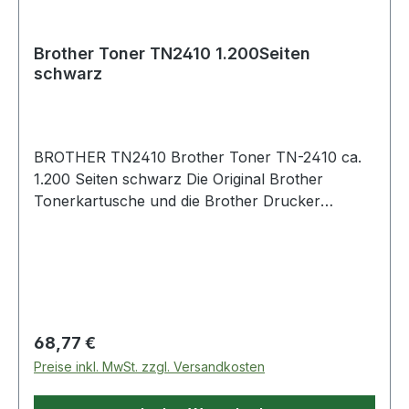
Brother Toner TN2410 1.200Seiten
schwarz
BROTHER TN2410 Brother Toner TN-2410 ca.
1.200 Seiten schwarz Die Original Brother
Tonerkartusche und die Brother Drucker
wurden aufeinander so abgestimmt · dass beste
Ergebnisse erzielt werden. Die Kartusche ist
leicht zu installieren. Profitieren Sie von
langlebigen und hochwertigen Ausdrucken.
Regulärer Preis:
68,77 €
Preise inkl. MwSt. zzgl. Versandkosten