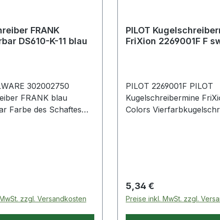
hreiber FRANK
PILOT Kugelschreibe
rbar DS610-K-11 blau
FriXion 2269001F F s
St./Pack.
WARE 302002750
PILOT 2269001F PILOT
eiber FRANK blau
Kugelschreibermine FriXi
bar Farbe des Schaftes
Colors Vierfarbkugelschr
barer Kugelschreiber mit
FriXion 2268001 St./Pack
eder und leichter Textur
Tintenrollermine für FriX
len Halt. Mine geeignet
Colors. Ausgestattet mit 
en- und Metalldetektoren
patentierten · thermosens
ehr als 10 Kilometer.
FriXion-Tinte. Mittels der
telkontaktfähig EU &
Kunststoffspitze am Geh
 Preis:
Regulärer Preis:
5,34 €
des Stiftes und der erze
. MwSt. zzgl. Versandkosten
Preise inkl. MwSt. zzgl. Ver
Reibungswärme (ab ca. 6
kann das Geschriebene