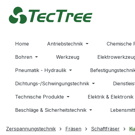
m Hauptinhalt springen
Zur Suche springen
Zur Hauptnavigation springen
Home
Antriebstechnik
Chemische 
Bohren
Werkzeug
Elektrowerkzeu
Pneumatik - Hydraulik
Befestigungstechni
Dichtungs-/Schwingungstechnik
Dienstlei
Technische Produkte
Elektrik & Elektronik
Beschläge & Sicherheitstechnik
Lebensmitt
Zerspannungstechnik
Fräsen
Schaftfräser
Ku