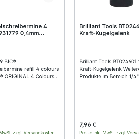
lschreibermine 4
Brilliant Tools BT024601 1/4''
 931779 0,4mm
Kraft-Kugelgelenk
2 St./Pack.
9 BIC®
Brilliant Tools BT024601 1/4"
ibermine refill 4 colours
Kraft-Kugelgelenk Weitere
s® ORIGINAL 4 Colours®
Produkte im Bereich 1/4" Kraft-
olours® SHINE 4 Grip
Kugelgelenk
ours® 3+1 HB 4
Stylus 4 Colours®
Pen 0,4mmBIC®
ibermine refill 4 colours
® ORIGINAL · 4
 Preis:
Regulärer Preis:
7,96 €
FLUO · 4 Colours®
. MwSt. zzgl. Versandkosten
Preise inkl. MwSt. zzgl. Ver
 Colours® Grip · 4