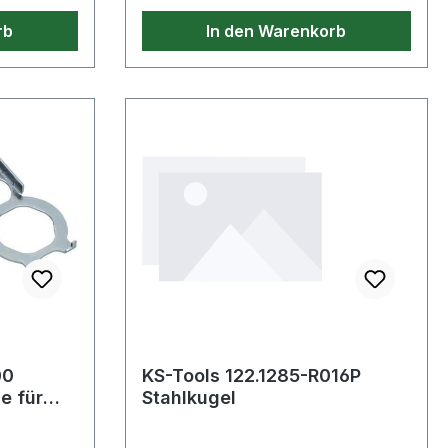
rb
In den Warenkorb
00
KS-Tools 122.1285-R016P
e für
Stahlkugel