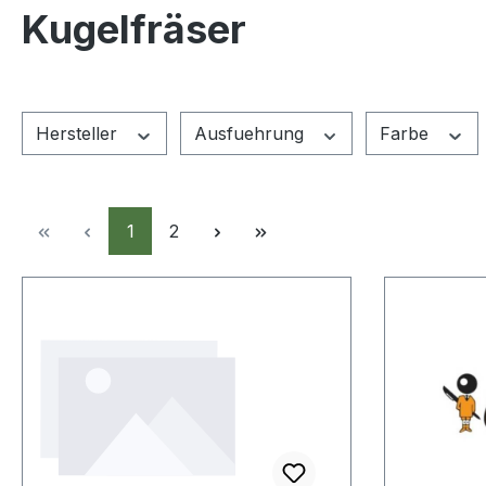
Kugelfräser
Hersteller
Ausfuehrung
Farbe
Seite
Seite
1
2