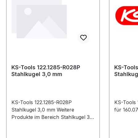
Ausdrücke
Ausbau de
dem Ausd
Spurstan
ENGewicht [g]
Produkte im Be
Kugelgele
KS-Tools 122.1285-R028P
KS-Tools
Stahlkugel 3,0 mm
Stahlkug
KS-Tools 122.1285-R028P
KS-Tools 
Stahlkugel 3,0 mm Weitere
für 160.0
Produkte im Bereich Stahlkugel 3,0
mm