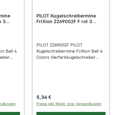
rmine
PILOT Kugelschreibermine
w 3
FriXion 2269002F F rot 3
St./Pack.
PILOT 2269002F PILOT
on Ball 4
Kugelschreibermine FriXion Ball 4
eiber
Colors Vierfarbkugelschreiber
.
FriXion 2268001 St./Pack.
ion Ball 4
Tintenrollermine für FriXion Ball 4
der
Colors. Ausgestattet mit der
itiven
patentierten · thermosensitiven
FriXion-Tinte. Mittels der
äuseende
Kunststoffspitze am Gehäuseende
Regulärer Preis:
5,34 €
ugten
des Stiftes und der erzeugten
sandkosten
Preise inkl. MwSt. zzgl. Versandkosten
0° C)
Reibungswärme (ab ca. 60° C)
kann das Geschriebene