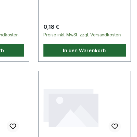
Regulärer Preis:
0,18 €
sandkosten
Preise inkl. MwSt. zzgl. Versandkosten
rb
In den Warenkorb