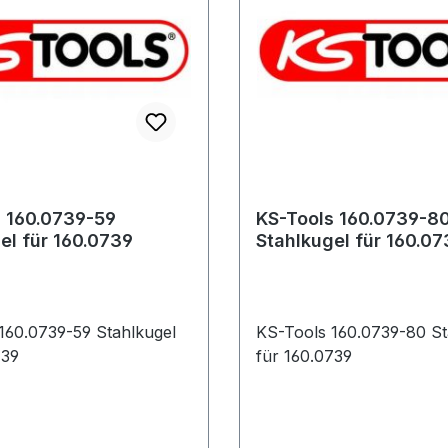
n der Kugelzapfen beim
r Kugelgelenke oder
rücken der
genköpfe.EIGENSCHAFT
: 800 Weitere
reich Universal-
nk-Abdrücker
 160.0739-59
KS-Tools 160.0739-8
el für 160.0739
Stahlkugel für 160.07
160.0739-59 Stahlkugel
KS-Tools 160.0739-80 St
739
für 160.0739