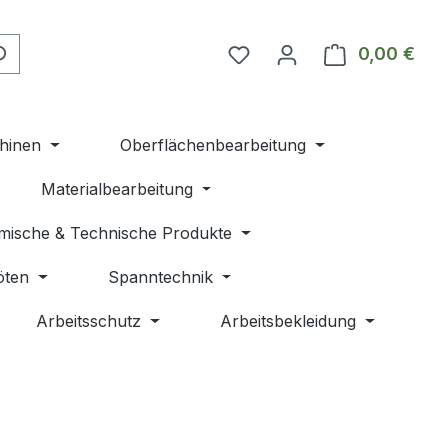
Du hast 0 Produkte auf 
0,00 €
Ware
hinen
Oberflächenbearbeitung
Materialbearbeitung
mische & Technische Produkte
öten
Spanntechnik
Arbeitsschutz
Arbeitsbekleidung