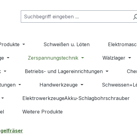
Produkte
Schweißen u. Löten
Elektromasc
ge
Zerspannungstechnik
Wälzlager
k
Betriebs- und Lagereinrichtungen
Che
stungen
Handwerkzeuge
Schweissen+L
ElektrowerkzeugeAkku-Schlagbohrschrauber
el
Weitere Produkte
gelfräser