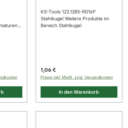
KS-Tools 122.1285-R016P
Stahlkugel Weitere Produkte im
rmaturen
Bereich Stahlkugel
itere
 ·
derung:
tivliste:
Regulärer Preis:
1,06 €
sandkosten
Preise inkl. MwSt. zzgl. Versandkosten
rb
In den Warenkorb