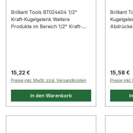
Brilliant Tools BT024604 1/2"
Brilliant Tools BT651017 
Kraft-Kugelgelenk Weitere
Kugelgele
Produkte im Bereich 1/2" Kraft-
Abdrücke
Kugelgelenk
ell einse
Kugelgel
TOOLS Uni
Abdrücker
schwerer,
und aus 
Regulärer Preis:
Regulärer
15,22 €
15,58 €
gehärtete
Preise inkl. MwSt. zzgl. Versandkosten
Preise inkl
hergestell
alle gäng
In den Warenkorb
I
geeignet.
großen Sp
50 mm, un
höhenverst
einfach u