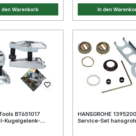
Pro · 4 Colours® Grip
n den Warenkorb
In den Warenko
olours® 3+1 HB · 4
Stylus · 4 Colours®
Pen 0,4mm grün
necht 2 St./Pack.
s BT651017
HANSGROHE 139520
l-Kugelgelenk-
Service-Set hansgroh
er
Kugelmischtechnik