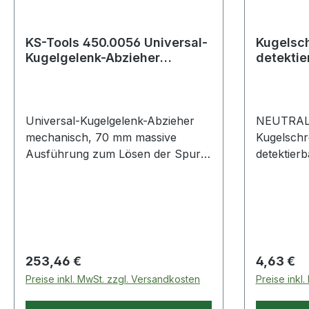
KS-Tools 450.0056 Universal-
Kugelsc
Kugelgelenk-Abzieher
detektie
mechanisch, 70 mm
Universal-Kugelgelenk-Abzieher
NEUTRAL
mechanisch, 70 mm massive
Kugelschr
Ausführung zum Lösen der Spur-
detektier
und Schubstangenköpfeenorme
Detektier
Kraft durch Hebelübersetzungin
Edelstahlf
Verbindung mit Hydraulikspindel
für optima
(700.1400-1)Spezial-
für Röntg
Werkzeugstahl
und hält m
Lebensmit
Regulärer Preis:
Regulärer
253,46 €
4,63 €
FDA.
Preise inkl. MwSt. zzgl. Versandkosten
Preise inkl