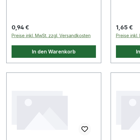
Regulärer Preis:
Regulärer
0,94 €
1,65 €
Preise inkl. MwSt. zzgl. Versandkosten
Preise inkl
In den Warenkorb
I