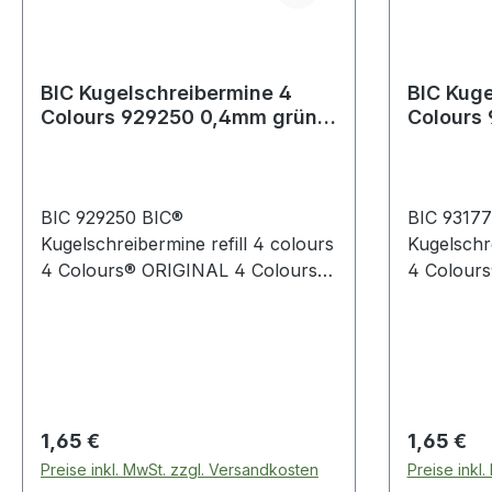
BIC Kugelschreibermine 4
BIC Kuge
Colours 929250 0,4mm grün 2
Colours
St./Pack.
schwarz 
BIC 929250 BIC®
BIC 93177
Kugelschreibermine refill 4 colours
Kugelschre
4 Colours® ORIGINAL 4 Colours®
4 Colour
FLUO 4 Colours® SHINE 4 Grip
FLUO 4 C
Pro 4 Colours® 3+1 HB 4
Pro 4 Col
Colours® Stylus 4 Colours®
Colours® 
Counter Pen 0,4mm grünBIC®
Counter 
Kugelschreibermine refill 4 colours
Kugelschre
4 Colours® ORIGINAL · 4
4 Colours
Regulärer Preis:
Regulärer
1,65 €
1,65 €
Colours® FLUO · 4 Colours®
Colours® 
Preise inkl. MwSt. zzgl. Versandkosten
Preise inkl
SHINE · 4 Colours® Grip · 4
SHINE · 4