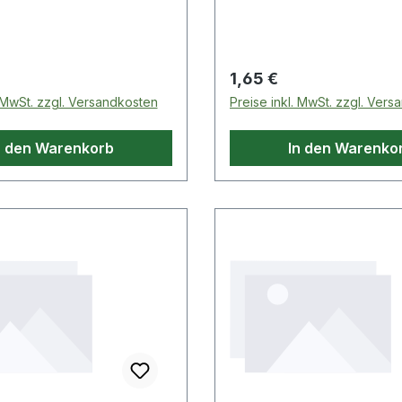
 Preis:
Regulärer Preis:
1,65 €
. MwSt. zzgl. Versandkosten
Preise inkl. MwSt. zzgl. Ver
n den Warenkorb
In den Warenko