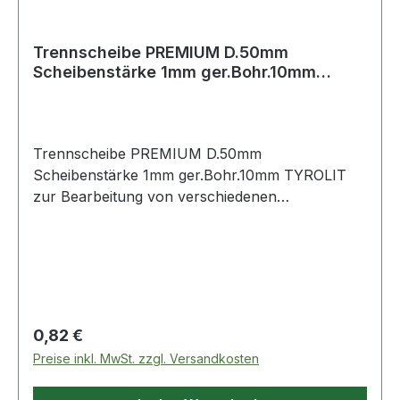
Trennscheibe PREMIUM D.50mm
Scheibenstärke 1mm ger.Bohr.10mm
TYROLIT
Trennscheibe PREMIUM D.50mm
Scheibenstärke 1mm ger.Bohr.10mm TYROLIT
zur Bearbeitung von verschiedenen
Edelstahlqualitäten · zum Trennen von
dünnwandigen Blechen, Profilen, Rohren,
Stäben und Vollmaterial · verhindert
Korrosionsbildung, Lochfraß oder Reduktion der
Dauerfestigkeit · besonders dünne und
feinkörnige Scheibe erlauben kurze Trennzeiten
Regulärer Preis:
0,82 €
und ermüdungsfreies Arbeiten · ideal zur
Preise inkl. MwSt. zzgl. Versandkosten
Bearbeitung von schwer zugänglichen Stellen ·
hohe Lebensdauer, einfaches und maßgenaues