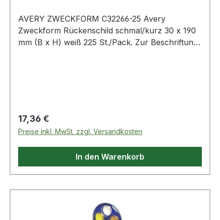
AVERY ZWECKFORM C32266-25 Avery
Zweckform Rückenschild schmal/kurz 30 x 190
mm (B x H) weiß 225 St./Pack. Zur Beschriftung
Ihrer Ablage: EINHEITLICH · KLAR · und
SAUBER für schmale Stehordner in kurzer
Ausführung.
Regulärer Preis:
17,36 €
Preise inkl. MwSt. zzgl. Versandkosten
In den Warenkorb