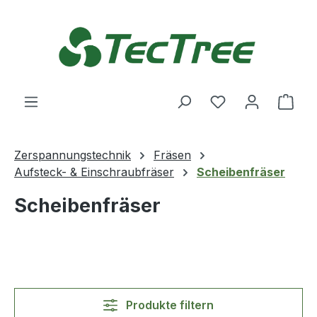
Zum Hauptinhalt springen
Du hast 0 Produ
Ware
Zerspannungstechnik
Fräsen
Aufsteck- & Einschraubfräser
Scheibenfräser
Scheibenfräser
Produkte filtern