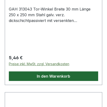
GAH 313043 Tor-Winkel Breite 30 mm Länge
250 x 250 mm Stahl galv. verz.
dickschichtpassiviert mit versenkten
Schraublöchern · Material: Stahl, Oberfläche:
galvanisch verzinkt, dickschichtpassiviert · ein
Paar · Aufgrund von Umstellungen der
Oberfläche kann dieser Artikel in
unterschiedlichen Ausführungen (gelb-verzinkt,
sendzimirverzinkt oder verzinkt-
Regulärer Preis:
5,46 €
dickschicktpassiviert) geliefert werden.Weitere
Preise inkl. MwSt. zzgl. Versandkosten
technische Eigenschaften:· Loch-Ø: 5mm· Maß c:
30mm· Maß a: 250mm· Maß b: 250mm
In den Warenkorb