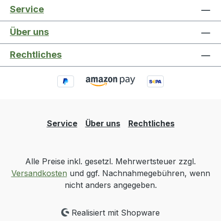
durchgestrichenen Mülleimers. Jeder Verwender
Service
von Batterien oder Akkumulatoren ist gesetzlich
verpflichtet, alte Batterien und Akkumulatoren
Über uns
zurückzugeben. Sie können dies kostenfrei im
Handelsgeschäft oder bei einer anderen
Rechtliches
Sammelstelle in Ihrer Nähe tun. Adressen
geeigneter Sammelstellen in Ihrer Nähe können
Sie von Ihrer Stadt-oder Kommunalverwaltung
erhalten.Bei Batterien, die mehr als 0,0005
Masseprozent Quecksilber, mehr als 0,002
Masseprozent Cadmium oder mehr als 0,004
Service
Über uns
Rechtliches
Masseprozent Blei enthalten, befinden sich unter
dem Mülltonnen-Symbol die chemischen
Bezeichnungen des jeweils eingesetzten
Alle Preise inkl. gesetzl. Mehrwertsteuer zzgl.
Schadstoffes. Die chemischen Bezeichnungen
Versandkosten
und ggf. Nachnahmegebühren, wenn
haben dabei folgende Bedeutung:Pb: Batterie
nicht anders angegeben.
enthält BleiCd: Batterie enthält CadmiumHg:
Batterie enthält Quecksilber
Realisiert mit Shopware