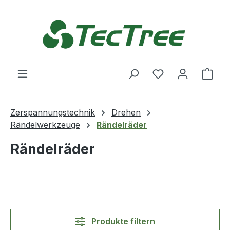
Zum Hauptinhalt springen
Du hast 0 Produ
Ware
Zerspannungstechnik
Drehen
Rändelwerkzeuge
Rändelräder
Rändelräder
Produkte filtern