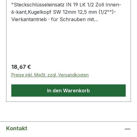
"Steckschlüsseleinsatz IN 19 LK 1/2 Zoll Innen-
6-kant,Kugelkopf SW 12mm 12,5 mm (1/2"")-
Vierkantantrieb · für Schrauben mit
Innensechskant-Profil · Sockel aus
Vanadiumstahl · Klinge aus Sonderstahl brüniert ·
gerändelt mit Kugelfangrille · der Kugelkopf
ermöglicht das Schrauben bis zu einem Winkel
von 15-20° Innenvierkantantrieb nach DIN 3120-
C 12,5, ISO1174 Weitere technische
Regulärer Preis:
18,67 €
Eigenschaften: · Material: Vanadiumstahl"
Preise inkl. MwSt. zzgl. Versandkosten
In den Warenkorb
Kontakt