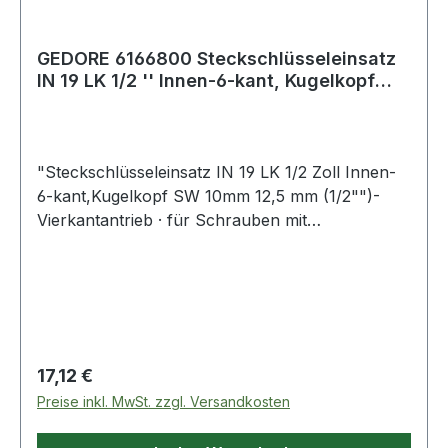
GEDORE 6166800 Steckschlüsseleinsatz
IN 19 LK 1/2 '' Innen-6-kant, Kugelkopf
Sch
"Steckschlüsseleinsatz IN 19 LK 1/2 Zoll Innen-
6-kant,Kugelkopf SW 10mm 12,5 mm (1/2"")-
Vierkantantrieb · für Schrauben mit
Innensechskant-Profil · Sockel aus
Vanadiumstahl · Klinge aus Sonderstahl brüniert ·
gerändelt mit Kugelfangrille · der Kugelkopf
ermöglicht das Schrauben bis zu einem Winkel
von 15-20° Innenvierkantantrieb nach DIN 3120-
C 12,5, ISO1174 Weitere technische
Regulärer Preis:
17,12 €
Eigenschaften: · Material: Vanadiumstahl"
Preise inkl. MwSt. zzgl. Versandkosten