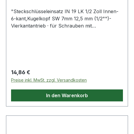
"Steckschlüsseleinsatz IN 19 LK 1/2 Zoll Innen-
6-kant,Kugelkopf SW 7mm 12,5 mm (1/2"")-
Vierkantantrieb · für Schrauben mit
Innensechskant-Profil · Sockel aus
Vanadiumstahl · Klinge aus Sonderstahl brüniert ·
gerändelt mit Kugelfangrille · der Kugelkopf
ermöglicht das Schrauben bis zu einem Winkel
von 15-20° Innenvierkantantrieb nach DIN 3120-
C 12,5, ISO1174 Weitere technische
Regulärer Preis:
14,86 €
Eigenschaften: · Material: Vanadiumstahl"
Preise inkl. MwSt. zzgl. Versandkosten
In den Warenkorb