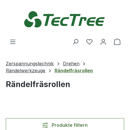
Zum Hauptinhalt springen
Du hast 0 Produ
Ware
Zerspannungstechnik
Drehen
Rändelwerkzeuge
Rändelfräsrollen
Rändelfräsrollen
Produkte filtern