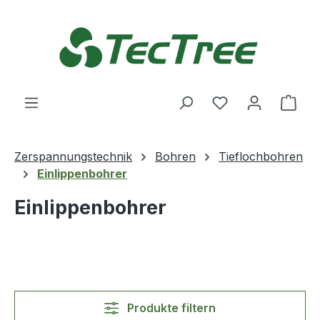
Zum Hauptinhalt springen
Du hast 0 Produ
Ware
Zerspannungstechnik
Bohren
Tieflochbohren
Einlippenbohrer
Einlippenbohrer
Produkte filtern