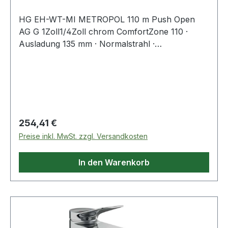
HG EH-WT-MI METROPOL 110 m Push Open
AG G 1Zoll1/4Zoll chrom ComfortZone 110 ·
Ausladung 135 mm · Normalstrahl ·
Durchflussmenge bei 3 bar 5 l/min ·
Keramikmischsystem · Temperaturbegrenzung
einstellbar · mit Hebelgriff · Ablaufventil aus
Metall · Anschluss über Anschlussschläuche G
3/8" · Anschlussgröße DN 15 · fü
Regulärer Preis:
254,41 €
Preise inkl. MwSt. zzgl. Versandkosten
In den Warenkorb