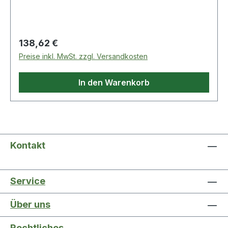
Anschlussschläuche G 3/8" · für
Durchlauferhitzer geeignet Weitere technische
Eigenschaften: · Anschlussmaß Zufuhr: 1/2 Zoll ·
Anzahl
Regulärer Preis:
138,62 €
Preise inkl. MwSt. zzgl. Versandkosten
In den Warenkorb
Kontakt
Service
Über uns
Rechtliches