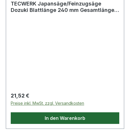
TECWERK Japansäge/Feinzugsäge
Dozuki Blattlänge 240 mm Gesamtlänge
600 mm gerad
Regulärer Preis:
21,52 €
Preise inkl. MwSt. zzgl. Versandkosten
In den Warenkorb