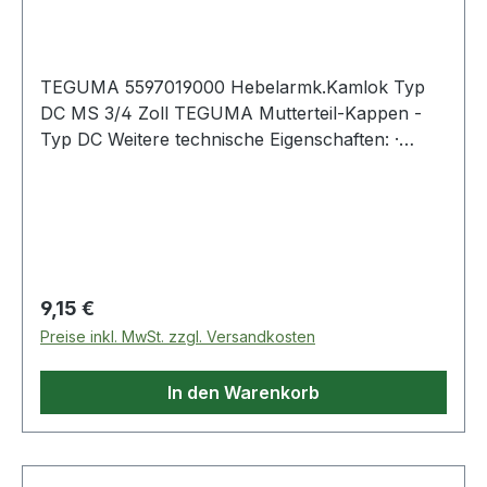
TEGUMA 5597019000 Hebelarmk.Kamlok Typ
DC MS 3/4 Zoll TEGUMA Mutterteil-Kappen -
Typ DC Weitere technische Eigenschaften: ·
Anzahl Hebel: 2 · Betriebsdruck: 16bar · Farbe
Dichtung: Schwarz · Gewicht pro Einheit: 0,150kg
· Norm: A-A 59326 25.09.98 (früh
Regulärer Preis:
9,15 €
Preise inkl. MwSt. zzgl. Versandkosten
In den Warenkorb