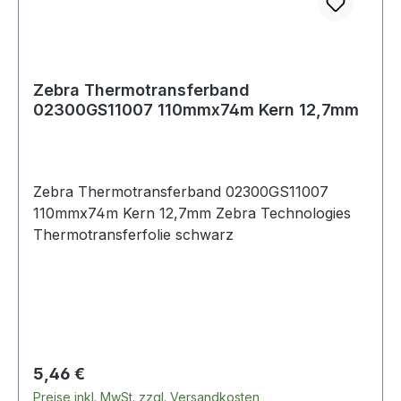
Zebra Thermotransferband
02300GS11007 110mmx74m Kern 12,7mm
Zebra Thermotransferband 02300GS11007
110mmx74m Kern 12,7mm Zebra Technologies
Thermotransferfolie schwarz
Regulärer Preis:
5,46 €
Preise inkl. MwSt. zzgl. Versandkosten