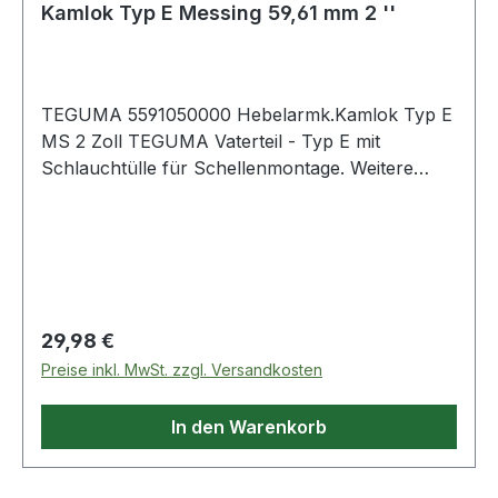
Kamlok Typ E Messing 59,61 mm 2 ''
TEGUMA 5591050000 Hebelarmk.Kamlok Typ E
MS 2 Zoll TEGUMA Vaterteil - Typ E mit
Schlauchtülle für Schellenmontage. Weitere
technische Eigenschaften: · Betriebsdruck: 16bar
· Gewicht pro Einheit: 0,550kg · Norm: A-A 59326
25.09.98 (früher MIL - C 27487)
Regulärer Preis:
29,98 €
Preise inkl. MwSt. zzgl. Versandkosten
In den Warenkorb