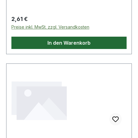
Abheftschieber und Abdeckschiene möglich.
Regulärer Preis:
2,61 €
Preise inkl. MwSt. zzgl. Versandkosten
In den Warenkorb