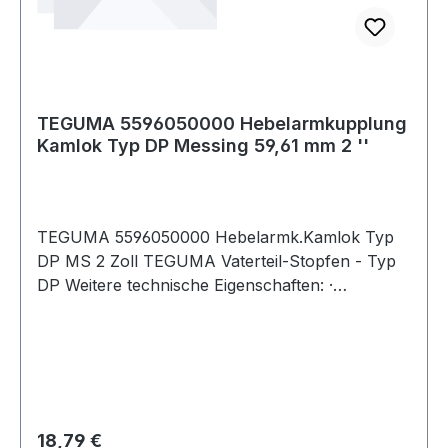
TEGUMA 5596050000 Hebelarmkupplung
Kamlok Typ DP Messing 59,61 mm 2 ''
TEGUMA 5596050000 Hebelarmk.Kamlok Typ
DP MS 2 Zoll TEGUMA Vaterteil-Stopfen - Typ
DP Weitere technische Eigenschaften: ·
Betriebsdruck: 16bar · Gewicht pro Einheit:
0,328kg · Norm: A-A 59326 25.09.98 (früher MIL
- C 27487)
Regulärer Preis:
18,79 €