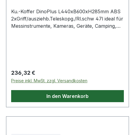
Ku.-Koffer DinoPlus L440xB600xH285mm ABS
2xGriff/ausziehb.Teleskopg./Rl.schw 47l ideal für
Messinstrumente, Kameras, Geräte, Camping,
Angeln · solides, widerstandsfähiges Gehäuse für
optimalen Schutz · staub- und wasserdichter
Schutzkoffer gem. Schutzklasse IP67 ·
zweistufiger SicherheitsverschlussWeitere
technische Eigenschaften:· Ausstattung: 2 Griffe /
ausziehbarer Teleskopgriff / Rollen· Innenhöhe:
Regulärer Preis:
236,32 €
265mm· Innenlänge: 370mm· Innenbreite:
Preise inkl. MwSt. zzgl. Versandkosten
535mm
In den Warenkorb