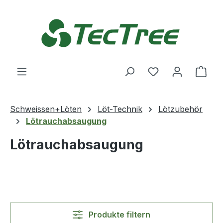
Zum Hauptinhalt springen
Du hast 0 Produ
Ware
Schweissen+Löten
Löt-Technik
Lötzubehör
Lötrauchabsaugung
Lötrauchabsaugung
Produkte filtern