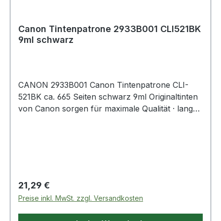
Canon Tintenpatrone 2933B001 CLI521BK
9ml schwarz
CANON 2933B001 Canon Tintenpatrone CLI-
521BK ca. 665 Seiten schwarz 9ml Originaltinten
von Canon sorgen für maximale Qualität · lang
anhaltende Farbstabilität und Zuverlässigkeit bei
Ihrem Drucker oder Multifunktionssystem.
Regulärer Preis:
21,29 €
Preise inkl. MwSt. zzgl. Versandkosten