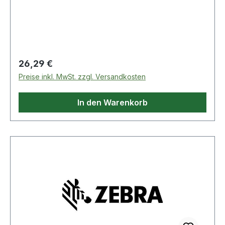
Schwarz · Gewicht pro Einheit: 0,540kg · Norm:
A-A 59326 25.09.98 (früher
Regulärer Preis:
26,29 €
Preise inkl. MwSt. zzgl. Versandkosten
In den Warenkorb