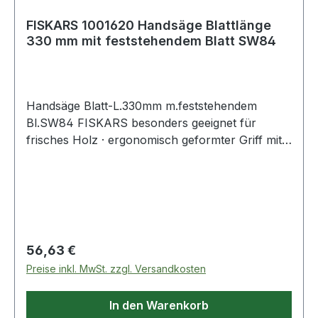
FISKARS 1001620 Handsäge Blattlänge
330 mm mit feststehendem Blatt SW84
Handsäge Blatt-L.330mm m.feststehendem
Bl.SW84 FISKARS besonders geeignet für
frisches Holz · ergonomisch geformter Griff mit
rutschfester Oberfläche für einen zuverlässigen
Halt · mit Kunststoff-Köcher, mit der
Gürtelschlaufe kann man das Werkzeug bequem
am Gürtel befestigen Weitere technische
Eigenschaften:
Regulärer Preis:
56,63 €
Preise inkl. MwSt. zzgl. Versandkosten
In den Warenkorb