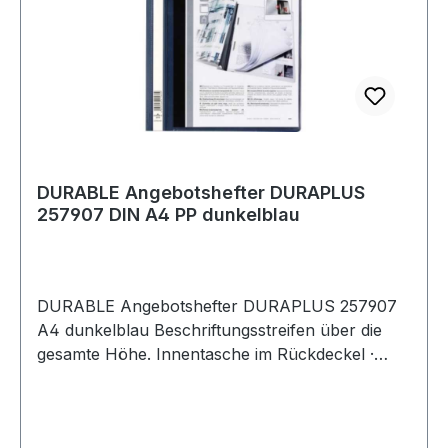
DURABLE Angebotshefter DURAPLUS
257907 DIN A4 PP dunkelblau
DURABLE Angebotshefter DURAPLUS 257907
A4 dunkelblau Beschriftungsstreifen über die
gesamte Höhe. Innentasche im Rückdeckel ·
überbreiter Schnellhefter · für Prospekthüllen
geeignet · mit Schnellhefter-Mechanik und
Hängeschienen-Einschubkanal · Ergänzung mit