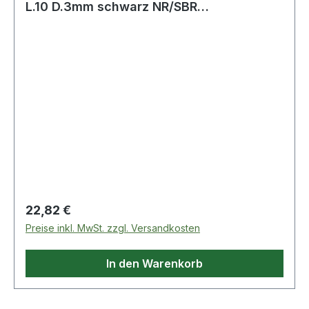
L.10 D.3mm schwarz NR/SBR
o.Gewebeeinlage T
Regulärer Preis:
22,82 €
Preise inkl. MwSt. zzgl. Versandkosten
In den Warenkorb