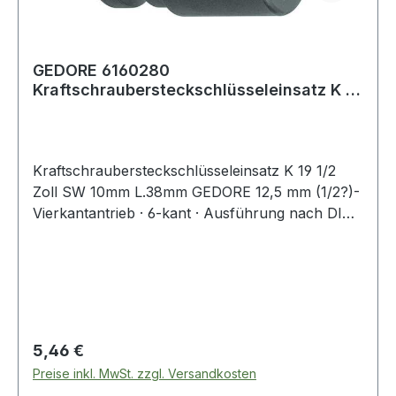
GEDORE 6160280
Kraftschraubersteckschlüsseleinsatz K 19
1/2 '' Schlüsselweite 1
Kraftschraubersteckschlüsseleinsatz K 19 1/2
Zoll SW 10mm L.38mm GEDORE 12,5 mm (1/2?)-
Vierkantantrieb · 6-kant · Ausführung nach DIN
3129 · ISO 2725-2 · Innenvierkantantrieb nach
DIN 3121 - G 12,5 · ISO 1174 · mit Stiftbohrung
und Ringnut · Sonderstahl · brüniert · für
härteste Beanspruchung auf Elektro- und/oder
Druckluft-Schlagschraubern Weitere technische
Eigenschaften: · Material: Sonderstahl ·
Regulärer Preis:
5,46 €
passender Sicherungsstift Ø x L: 3 x 20mm ·
Preise inkl. MwSt. zzgl. Versandkosten
passender Sicherungsring Ø: 19mm