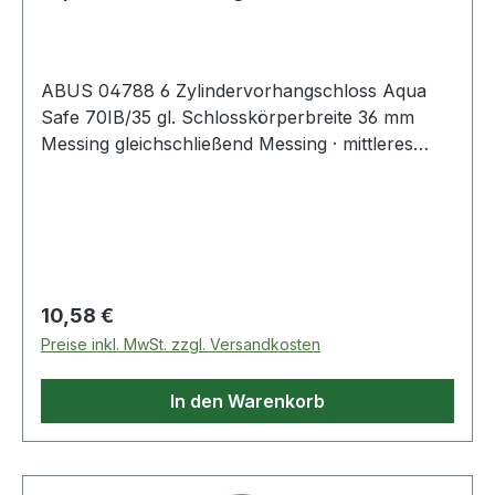
Schlosskörperbreite 36
ABUS 04788 6 Zylindervorhangschloss Aqua
Safe 70IB/35 gl. Schlosskörperbreite 36 mm
Messing gleichschließend Messing · mittleres
Sicherheitsbedürfnis bei extrem starken
Witterungs- und Umwelteinflüssen · ideal zur
Sicherung auf Fahrzeugen und Booten
Regulärer Preis:
10,58 €
Preise inkl. MwSt. zzgl. Versandkosten
In den Warenkorb