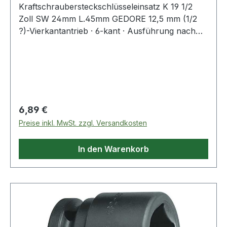
Kraftschraubersteckschlüsseleinsatz K 19 1/2
Zoll SW 24mm L.45mm GEDORE 12,5 mm (1/2
?)-Vierkantantrieb · 6-kant · Ausführung nach
DIN 3129 · ISO 2725-2 · Innenvierkantantrieb
nach DIN 3121 - G 12,5 · ISO 1174 · mit
Stiftbohrung und Ringnut · Sonderstahl · brüniert
· für härteste Beanspruchung auf Elektro-
und/oder Druckluft-SchlagschraubernWeitere
technische Eigenschaften:· Material: Sonderstahl·
Regulärer Preis:
6,89 €
passender Sicherungsstift Ø x L: 3 x 25mm·
Preise inkl. MwSt. zzgl. Versandkosten
passender Sicherungsring Ø: 24mm
In den Warenkorb