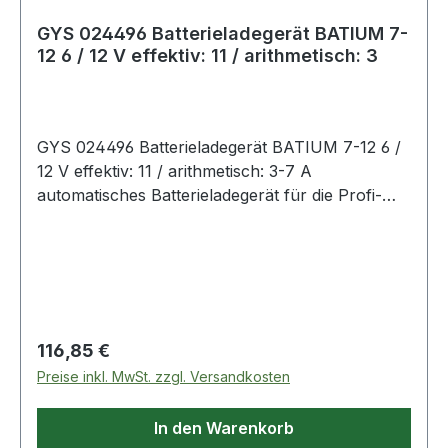
GYS 024496 Batterieladegerät BATIUM 7-
12 6 / 12 V effektiv: 11 / arithmetisch: 3
GYS 024496 Batterieladegerät BATIUM 7-12 6 /
12 V effektiv: 11 / arithmetisch: 3-7 A
automatisches Batterieladegerät für die Profi-
Werkstatt · inkl. Erhaltungsladung · 2 Ladestufen
· Mikroprozessor gesteuert · für die
überwachungsfreie Ladung wartungsfreier Gel- /
AGM- / Säure- / VRLA- und Blei-Kalzium-
Starterbatterien mit 6 und 12 V · Schutz der
Fahrzeugelektronik · automatisches Laden von
Regulärer Preis:
116,85 €
Batterien ab 2V Restspannung · Verpolungs- und
Preise inkl. MwSt. zzgl. Versandkosten
Überspannungsschutz · vollisolierte Ladezangen
Weitere technische Eigenschaften: · Breite:
In den Warenkorb
340mm · Länge: 210mm · prüfpflichtig: ja · Höhe: