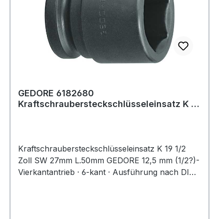
GEDORE 6182680
Kraftschraubersteckschlüsseleinsatz K 19
1/2 '' Schlüsselweite 2
Kraftschraubersteckschlüsseleinsatz K 19 1/2
Zoll SW 27mm L.50mm GEDORE 12,5 mm (1/2?)-
Vierkantantrieb · 6-kant · Ausführung nach DIN
3129 · ISO 2725-2 · Innenvierkantantrieb nach
DIN 3121 - G 12,5 · ISO 1174 · mit Stiftbohrung
und Ringnut · Sonderstahl · brüniert · für
härteste Beanspruchung auf Elektro- und/oder