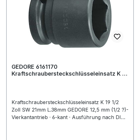
GEDORE 6161170
Kraftschraubersteckschlüsseleinsatz K 19
1/2 '' Schlüsselweite 2
Kraftschraubersteckschlüsseleinsatz K 19 1/2
Zoll SW 21mm L.38mm GEDORE 12,5 mm (1/2 ?)-
Vierkantantrieb · 6-kant · Ausführung nach DIN
3129 · ISO 2725-2 · Innenvierkantantrieb nach
DIN 3121 - G 12,5 · ISO 1174 · mit Stiftbohrung
und Ringnut · Sonderstahl · brüniert · für