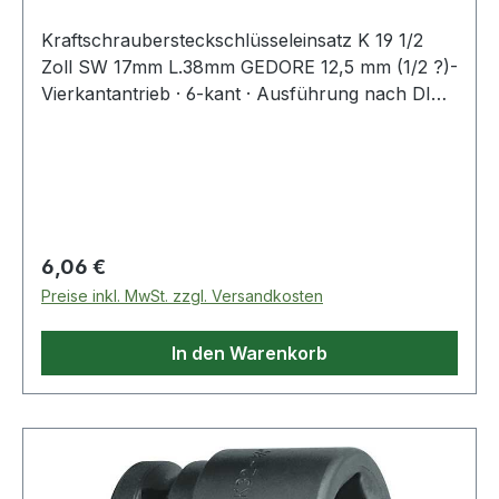
Kraftschraubersteckschlüsseleinsatz K 19 1/2
Zoll SW 17mm L.38mm GEDORE 12,5 mm (1/2 ?)-
Vierkantantrieb · 6-kant · Ausführung nach DIN
3129 · ISO 2725-2 · Innenvierkantantrieb nach
DIN 3121 - G 12,5 · ISO 1174 · mit Stiftbohrung
und Ringnut · Sonderstahl · brüniert · für
härteste Beanspruchung auf Elektro- und/oder
Druckluft-SchlagschraubernWeitere technische
Eigenschaften:· Material: Sonderstahl· passender
Regulärer Preis:
6,06 €
Sicherungsstift Ø x L: 3 x 25mm· passender
Preise inkl. MwSt. zzgl. Versandkosten
Sicherungsring Ø: 24mm
In den Warenkorb