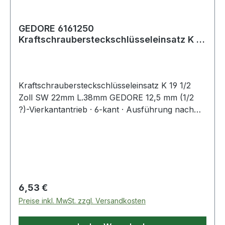
GEDORE 6161250
Kraftschraubersteckschlüsseleinsatz K 19
1/2 '' Schlüsselweite 2
Kraftschraubersteckschlüsseleinsatz K 19 1/2
Zoll SW 22mm L.38mm GEDORE 12,5 mm (1/2
?)-Vierkantantrieb · 6-kant · Ausführung nach
DIN 3129 · ISO 2725-2 · Innenvierkantantrieb
nach DIN 3121 - G 12,5 · ISO 1174 · mit
Stiftbohrung und Ringnut · Sonderstahl · brüniert
· für härteste Beanspruchung auf Elektro-
und/oder Druckluft-SchlagschraubernWeitere
technische Eigenschaften:· Material: Sonderstahl·
Regulärer Preis:
6,53 €
passender Sicherungsstift Ø x L: 3 x 25mm·
Preise inkl. MwSt. zzgl. Versandkosten
passender Sicherungsring Ø: 24mm