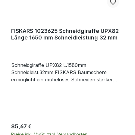
FISKARS 1023625 Schneidgiraffe UPX82
Länge 1650 mm Schneidleistung 32 mm
Schneidgiraffe UPX82 L.1580mm
Schneidleist.32mm FISKARS Baumschere
ermöglicht ein müheloses Schneiden starker
Äste, unterstützt durch ein rollenübersetztes
Komfort-Seilsystem, welches sich nicht an Ästen
und Seilen verschlingt · durch drehbaren
Schneidkopf können Äste problemlos in jeder
Wuchsrichtung abgeschn
Regulärer Preis:
85,67 €
Preise inkl. MwSt. zzgl. Versandkosten