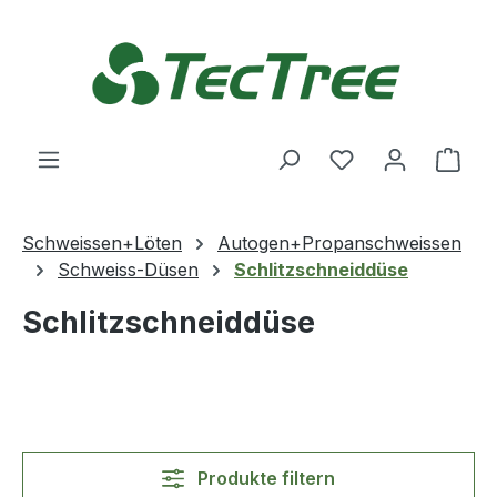
Zum Hauptinhalt springen
Du hast 0 Produ
Ware
Schweissen+Löten
Autogen+Propanschweissen
Schweiss-Düsen
Schlitzschneiddüse
Schlitzschneiddüse
Produkte filtern