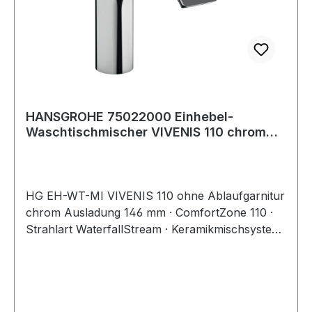
HANSGROHE 75022000 Einhebel-
Waschtischmischer VIVENIS 110 chrom
ohne Ablaufgarn
HG EH-WT-MI VIVENIS 110 ohne Ablaufgarnitur
chrom Ausladung 146 mm · ComfortZone 110 ·
Strahlart WaterfallStream · Keramikmischsystem
· Temperaturbegrenzung einstellbar ·
Anschlussschläuche G 3/8" · für
Durchlauferhitzer geeignet Weitere technische
Eigenschaften: · Anschlussmaß Zufuhr: 1/2 Zoll ·