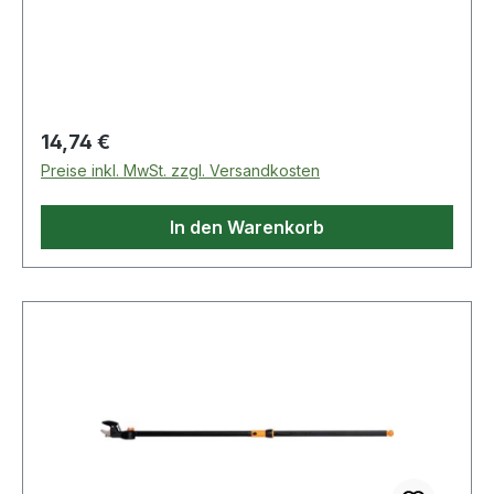
Witterungs- und Umwelteinflüssen · ideal zur
Sicherung auf Fahrzeugen und Booten
Regulärer Preis:
14,74 €
Preise inkl. MwSt. zzgl. Versandkosten
In den Warenkorb