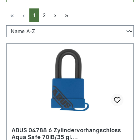
Seite
Seite
1
2
ABUS 04788 6 Zylindervorhangschloss
Aqua Safe 70IB/35 gl.