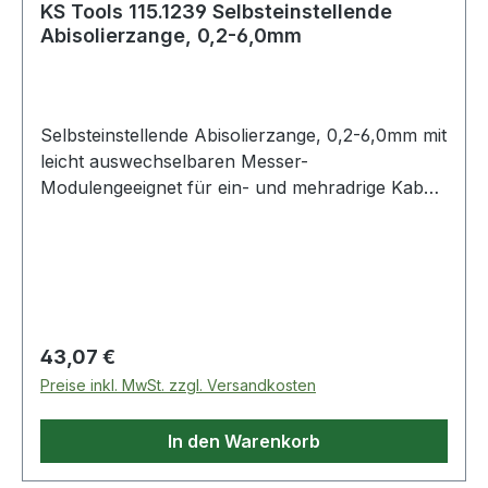
KS Tools 115.1239 Selbsteinstellende
Abisolierzange, 0,2-6,0mm
Selbsteinstellende Abisolierzange, 0,2-6,0mm mit
leicht auswechselbaren Messer-
Modulengeeignet für ein- und mehradrige Kabel
mit gängiger Standardisolationexakte
Justiermöglichkeit zur sicheren Abisolierungzum
fachgerechten und beschädigungsfreien
Abisolieren von Elektrodrähten, Litzenleitern und
Kabelnmit verschiedenen Längenanschlägen von
3,0 20,0 mmfür Kupfer- und
Regulärer Preis:
43,07 €
Aluminiumleitungenmit Schneidefunktiongeringes
Preise inkl. MwSt. zzgl. Versandkosten
Gewichtleichtgängige Mechanik Weitere
Produkte im Bereich Selbsteinstellende
In den Warenkorb
Abisolierzange, 0,2-6