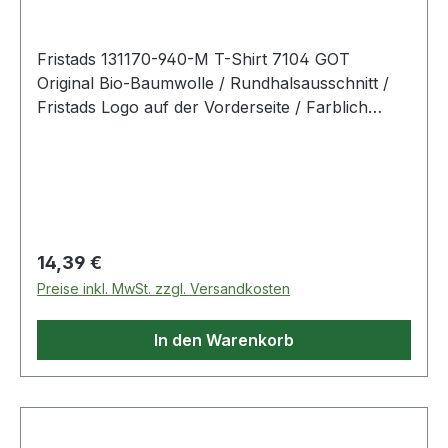
Fristads 131170-940-M T-Shirt 7104 GOT
Original Bio-Baumwolle / Rundhalsausschnitt /
Fristads Logo auf der Vorderseite / Farblich
abgestimmte Nähte / OEKO-TEX® zertifiziert. 940
Schwarz 100% biologische Baumwolle. 180
g/m². - OEKO-TEX® Normalwaschgang bei
60°C;Nicht bleichen;Trocknen im
Wäschetrockner möglich, bis 60°C;Bügeln mit
einer Höchsttemperatur von 150°C;Nicht
Regulärer Preis:
14,39 €
Trockenreinigen
Preise inkl. MwSt. zzgl. Versandkosten
In den Warenkorb