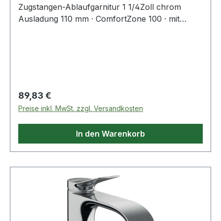
Zugstangen-Ablaufgarnitur 1 1/4Zoll chrom
Ausladung 110 mm · ComfortZone 100 · mit
Normalstrahl · schwenkbarer Strahlformer ·
Durchflussmenge bei 3 bar 4,3 l/min ·
Keramikmischsystem · Temperaturbegrenzung
einstellbar · mit isolierter Wasserführung ·
Anschlussschläuche G 3/8" · für Durchlauferhit
Regulärer Preis:
89,83 €
Preise inkl. MwSt. zzgl. Versandkosten
In den Warenkorb