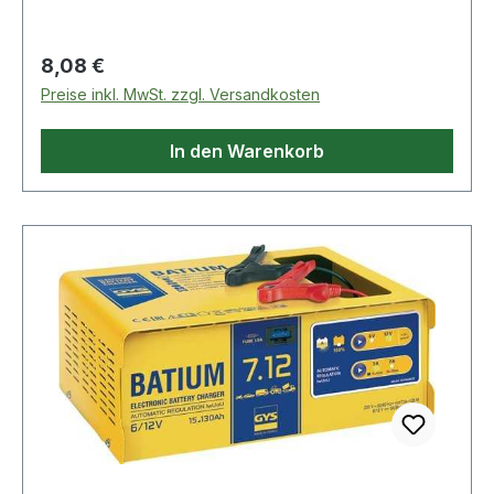
Druckluft-Schlagschraubern Weitere technische
Eigenschaften: · Material: Sonderstahl ·
Regulärer Preis:
8,08 €
passender Sicherungsstift Ø x L: 3 x 25mm ·
Preise inkl. MwSt. zzgl. Versandkosten
passender Sicherungsring Ø: 24mm
In den Warenkorb