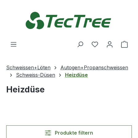
Zum Hauptinhalt springen
Du hast 0 Produ
Ware
Schweissen+Löten
Autogen+Propanschweissen
Schweiss-Düsen
Heizdüse
Heizdüse
Produkte filtern