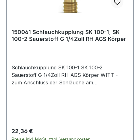
150061 Schlauchkupplung SK 100-1, SK
100-2 Sauerstoff G 1/4Zoll RH AGS Körper
Schlauchkupplung SK 100-1,SK 100-2
Sauerstoff G 1/4Zoll RH AGS Körper WITT -
zum Anschluss der Schläuche am
Brennerhandgriff · mit selbsttätiger Gassperre
und Rücktrittventil - zum Verbinden der
Schläuche · mit selbsttätiger Gassperre und
Rücktrittventil nach EN 561 - ISO 7289 ·
Anschluss EN 560 Weitere technische
Eigenschaften: · Abb.: 1
Regulärer Preis:
22,36 €
Preise inkl. MwSt. zzgl. Versandkosten