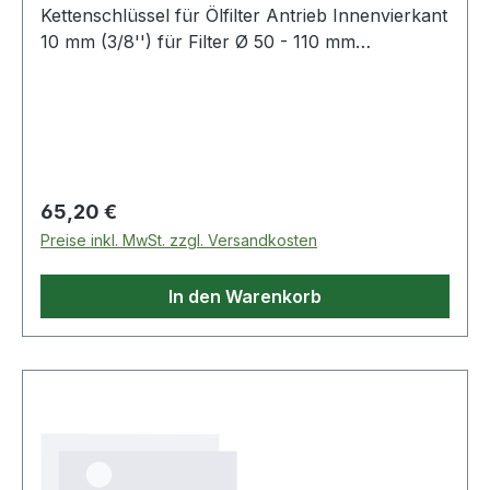
Kettenschlüssel für Ölfilter Antrieb Innenvierkant
10 mm (3/8'') für Filter Ø 50 - 110 mm
Produktstärken: Zum Ausbauen von Ölfiltern,
wenn sie mit einem Schlüssel mit Spanngurt
nicht zugänglich sind Weitere Produkte im
Bereich Öl- und Filterwechsel
Regulärer Preis:
65,20 €
Preise inkl. MwSt. zzgl. Versandkosten
In den Warenkorb