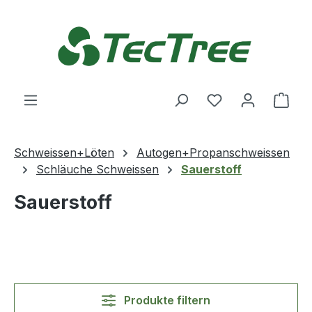
Zum Hauptinhalt springen
Du hast 0 Produ
Ware
Schweissen+Löten
Autogen+Propanschweissen
Schläuche Schweissen
Sauerstoff
Sauerstoff
Produkte filtern