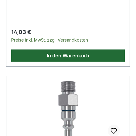
Anschluss EN 560 Weitere technische
Eigenschaften: · Abb.: 8
Regulärer Preis:
14,03 €
Preise inkl. MwSt. zzgl. Versandkosten
In den Warenkorb