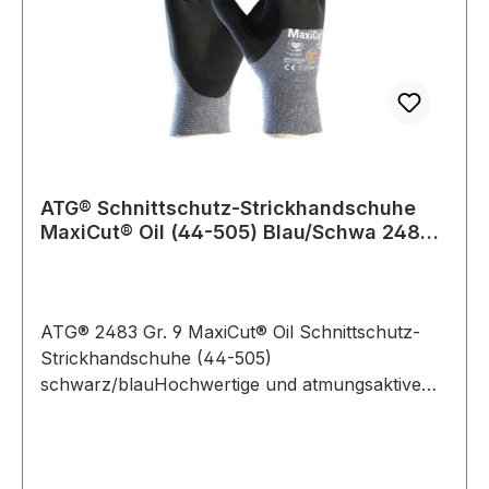
ATG® Schnittschutz-Strickhandschuhe
MaxiCut® Oil (44-505) Blau/Schwa 2483
Gr.09
ATG® 2483 Gr. 9 MaxiCut® Oil Schnittschutz-
Strickhandschuhe (44-505)
schwarz/blauHochwertige und atmungsaktive
Schnittschutzhandschuhe für Präzisionsarbeiten
unter öligen Bedingungen mit einer hohen
Abriebfestigkeit und höchstem Tragekomfort.
Weitere Produkte im Bereich