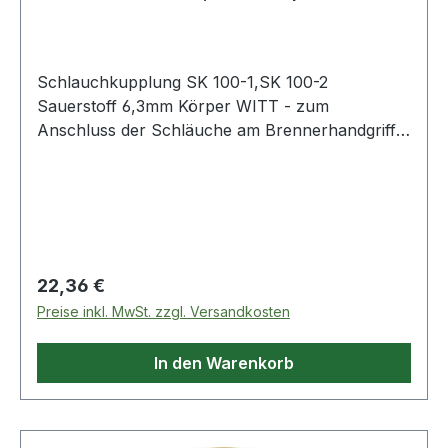
Schlauchkupplung SK 100-1,SK 100-2
Sauerstoff 6,3mm Körper WITT - zum
Anschluss der Schläuche am Brennerhandgriff ·
mit selbsttätiger Gassperre und Rücktrittventil -
zum Verbinden der Schläuche · mit selbsttätiger
Gassperre und Rücktrittventil nach EN 561 - ISO
7289 · Anschluss EN 560 Weitere technische
Eigenschaften: · Abb.: 2
Regulärer Preis:
22,36 €
Preise inkl. MwSt. zzgl. Versandkosten
In den Warenkorb