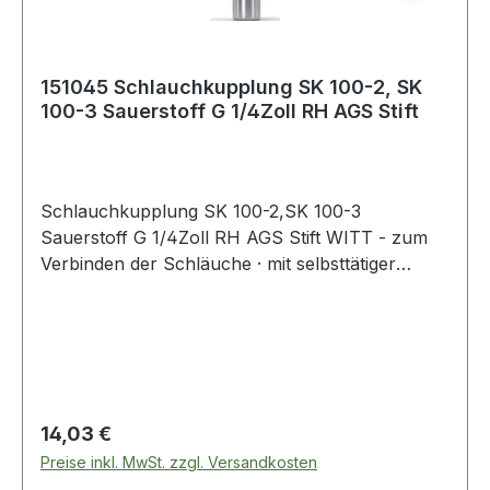
151045 Schlauchkupplung SK 100-2, SK
100-3 Sauerstoff G 1/4Zoll RH AGS Stift
Schlauchkupplung SK 100-2,SK 100-3
Sauerstoff G 1/4Zoll RH AGS Stift WITT - zum
Verbinden der Schläuche · mit selbsttätiger
Gassperre und Rücktrittventil - zum Anschluss
der Schläuche an der Entnahmestelle nach EN
561 - ISO 7289 · Anschluss EN 560 Weitere
technische Eigenschaften: · Abb.: 9
Regulärer Preis:
14,03 €
Preise inkl. MwSt. zzgl. Versandkosten