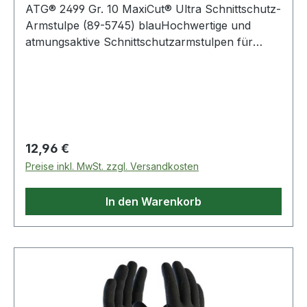
ATG® 2499 Gr. 10 MaxiCut® Ultra Schnittschutz-
Armstulpe (89-5745) blauHochwertige und
atmungsaktive Schnittschutzarmstulpen für
Präzisionsarbeiten unter trockenen Bedingungen
mit höchster Schnittschutzklasse und
Tragekomfort. Weitere Produkte im Bereich
MaxiCut® Ultra Schnittschutz-Armstulpe
Regulärer Preis:
12,96 €
Preise inkl. MwSt. zzgl. Versandkosten
In den Warenkorb