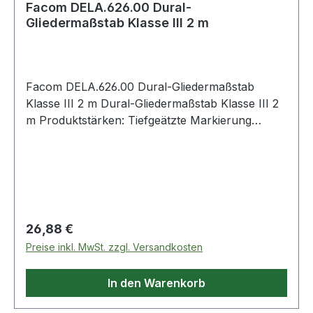
Facom DELA.626.00 Dural-
Gliedermaßstab Klasse III 2 m
Facom DELA.626.00 Dural-Gliedermaßstab
Klasse III 2 m Dural-Gliedermaßstab Klasse III 2
m Produktstärken: Tiefgeätzte Markierung
Beidseitige mm-Messteilung Messingfedern
Satinierte Oberfläche Breite: 15 mm Weitere
Produkte im Bereich Gliedermaßstäbe
Regulärer Preis:
26,88 €
Preise inkl. MwSt. zzgl. Versandkosten
In den Warenkorb