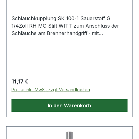
Schlauchkupplung SK 100-1 Sauerstoff G
1/4Zoll RH MG Stift WITT zum Anschluss der
Schläuche am Brennerhandgriff · mit
selbsttätiger Gassperre und Rücktrittventil nach
EN 561 - ISO 7289 · Anschluss EN 560 Weitere
technische Eigenschaften: · Abb.: 10
Regulärer Preis:
11,17 €
Preise inkl. MwSt. zzgl. Versandkosten
In den Warenkorb