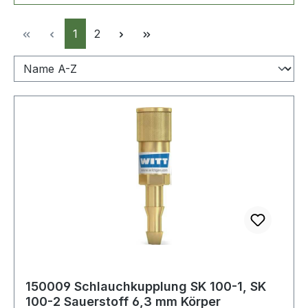
Seite
Seite
1
2
150009 Schlauchkupplung SK 100-1, SK
100-2 Sauerstoff 6,3 mm Körper