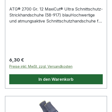
ATG® 2700 Gr. 12 MaxiCut® Ultra Schnittschutz-
Strickhandschuhe (58-917) blauHochwertige
und atmungsaktive Schnittschutzhandschuhe für
Präzisionsarbeiten unter trockenen Bedingungen
mit einer hohen Abriebfestigkeit und höchstem
Tragekomfort, sowie Touchscreenfähigkeit.
Weitere Produkte im Bereich
Schnittschutzhandschuh
Regulärer Preis:
6,30 €
Preise inkl. MwSt. zzgl. Versandkosten
In den Warenkorb