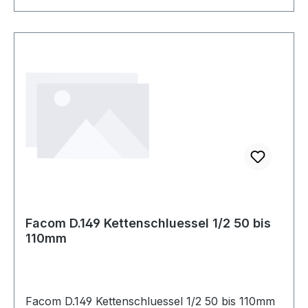
vor mindergiftigen Chemikalien, Leicht Spritzer
div. Reinigungsflüssigkeiten, Inspektions- u.
Wartungsarbeiten von Maschinen u. Anlagen
Lebensmittelindustrie, Krankenhäuser,
Bergungsarbeiten, Deponiesanierung,
kriminalistische Ermittlungsarbeiten bei
Rettungsorganisationen wie Feuerwehr,
Technisches Hilfswerk,medizische Notfalldienste,
Polizei, Zivilschutzeinheiten, Flughafenbehörden,
Zollorganisationen Weitere technische
Eigenschaften: · Norm: EN ISO 13982-
1,EN13034,EN1073-2:2002,EN1149-1/95,Typ 5 +
6
Facom D.149 Kettenschluessel 1/2 50 bis
110mm
Facom D.149 Kettenschluessel 1/2 50 bis 110mm