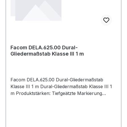
Facom DELA.625.00 Dural-
Gliedermaßstab Klasse III 1 m
Facom DELA.625.00 Dural-Gliedermaßstab
Klasse III 1 m Dural-Gliedermaßstab Klasse III 1
m Produktstärken: Tiefgeätzte Markierung
Beidseitige mm-Messteilung Messingfedern
Satinierte Oberfläche Breite: 15 mm Weitere
Produkte im Bereich Gliedermaßstäbe