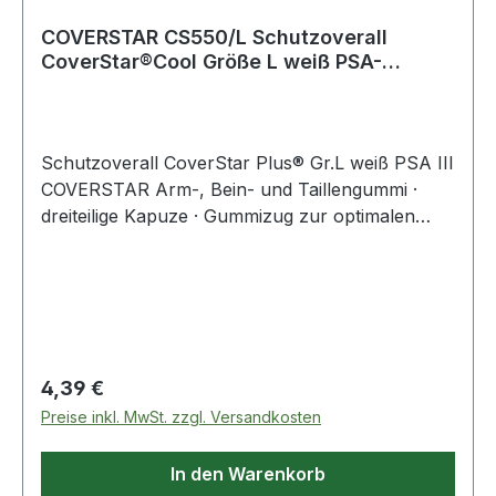
COVERSTAR CS550/L Schutzoverall
CoverStar®Cool Größe L weiß PSA-
Kategorie III
Schutzoverall CoverStar Plus® Gr.L weiß PSA III
COVERSTAR Arm-, Bein- und Taillengummi ·
dreiteilige Kapuze · Gummizug zur optimalen
Anpassung der Kapuze · dreiteiliger Beinzwickel ·
doppelte Reißverschlussabdeckung · Rückseite
besonders atmungsaktiv durch SMMS-Material
PSA, Kategorie III, Typ 5 + 6 EN ISO 13982-1 EN
13034 EN 1073-2:2002 EN 1149-1/95 ·
Anwendungsbereiche: Asbestsanierung,
Regulärer Preis:
4,39 €
Reinraumanwendungen, z. B.: pharmazeutische
Preise inkl. MwSt. zzgl. Versandkosten
Industrie, Umgang mit faserhaltigen
Dämmstoffen (Glas- u. Steinwolle), Holz- u.
In den Warenkorb
Metallverarbeitung, Harzverarbeitung, Schutz