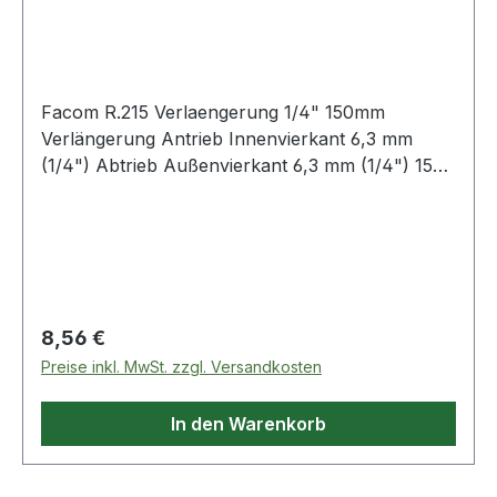
Facom R.215 Verlaengerung 1/4" 150mm
Verlängerung Antrieb Innenvierkant 6,3 mm
(1/4") Abtrieb Außenvierkant 6,3 mm (1/4") 150
mm Produktstärken: glanzverchromt Mit
Verbindungsstück R.245 auch einsetzbar mit Bits
Weitere Produkte im Bereich Radio"-Serie 1/4''
Regulärer Preis:
8,56 €
Preise inkl. MwSt. zzgl. Versandkosten
In den Warenkorb