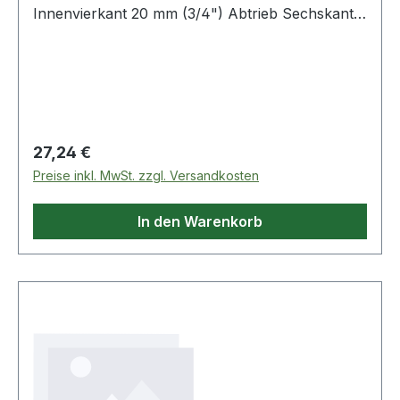
Innenvierkant 20 mm (3/4") Abtrieb Sechskant-
Profil SW 36 mm Produktstärken: Verwendung
zu Ihrer Sicherheit nur mit geeigneten Ringen
und Sicherungsstiften Weitere Produkte im
Bereich Impact"-Serie
Regulärer Preis:
27,24 €
Preise inkl. MwSt. zzgl. Versandkosten
In den Warenkorb