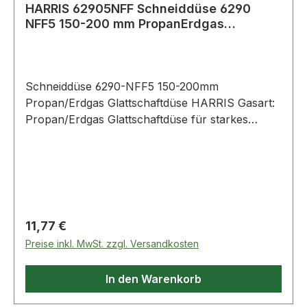
HARRIS 62905NFF Schneiddüse 6290
NFF5 150-200 mm PropanErdgas
Glattschaftdüse
Schneiddüse 6290-NFF5 150-200mm
Propan/Erdgas Glattschaftdüse HARRIS Gasart:
Propan/Erdgas Glattschaftdüse für starkes
Vorwärmen, ideal für das Schneiden von
Schrottmetall für die Modelle 142-F, 42-4F, 62-
5F Weitere technische Eigenschaften: ·
Sauerstoffdruck: 4,5 - 5,5bar ·
Propan/Erdgasdruck: 0,015 - 0,2bar · Düsentyp:
Glattschaftdüse · Modell: 6290-NFF5
Regulärer Preis:
11,77 €
Preise inkl. MwSt. zzgl. Versandkosten
In den Warenkorb