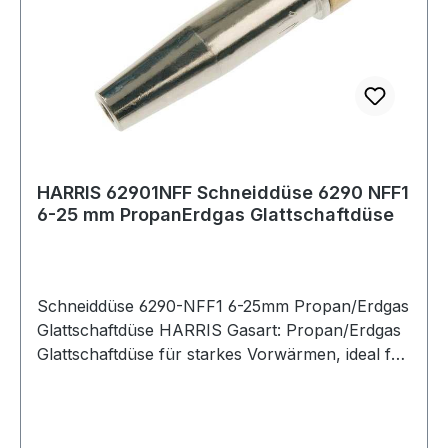
HARRIS 62901NFF Schneiddüse 6290 NFF1
6-25 mm PropanErdgas Glattschaftdüse
Schneiddüse 6290-NFF1 6-25mm Propan/Erdgas
Glattschaftdüse HARRIS Gasart: Propan/Erdgas
Glattschaftdüse für starkes Vorwärmen, ideal für
das Schneiden von Schrottmetall für die Modelle
142-F, 42-4F, 62-5F Weitere technische
Eigenschaften: · Sauerstoffdruck: 2,5 - 3,5bar ·