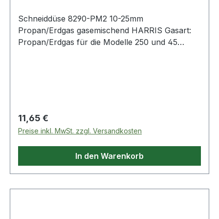
Schneiddüse 8290-PM2 10-25mm
Propan/Erdgas gasemischend HARRIS Gasart:
Propan/Erdgas für die Modelle 250 und 45
Weitere technische Eigenschaften: ·
Sauerstoffdruck: 3 - 4,5bar ·
Propan/Erdgasdruck: 0,3bar · Düsentyp:
gasemischend · Modell: 8290-PM2
Regulärer Preis:
11,65 €
Preise inkl. MwSt. zzgl. Versandkosten
In den Warenkorb