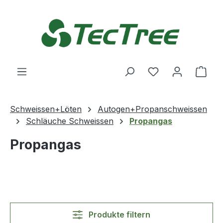
Zum Hauptinhalt springen
Du hast 0 Produ
Ware
Schweissen+Löten
Autogen+Propanschweissen
Schläuche Schweissen
Propangas
Propangas
Produkte filtern