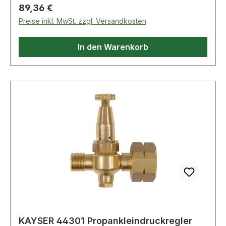
Füllung und Umfüllstutzen
Regulärer Preis:
89,36 €
Preise inkl. MwSt. zzgl. Versandkosten
In den Warenkorb
KAYSER 44301 Propankleindruckregler