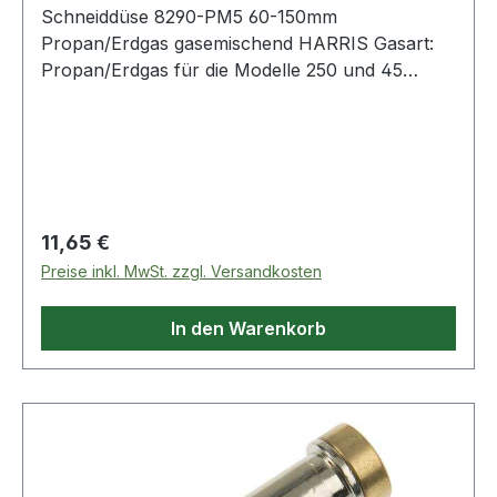
Schneiddüse 8290-PM5 60-150mm
Propan/Erdgas gasemischend HARRIS Gasart:
Propan/Erdgas für die Modelle 250 und 45
Weitere technische Eigenschaften: ·
Sauerstoffdruck: 5,5 - 6bar ·
Propan/Erdgasdruck: 0,3bar · Düsentyp:
gasemischend · Modell: 8290-PM5
Regulärer Preis:
11,65 €
Preise inkl. MwSt. zzgl. Versandkosten
In den Warenkorb