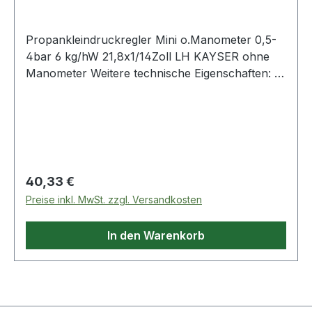
Propankleindruckregler Mini o.Manometer 0,5-
4bar 6 kg/hW 21,8x1/14Zoll LH KAYSER ohne
Manometer Weitere technische Eigenschaften: ·
Ausgangsanschluss: G 3/8? LH ·
Eingangsanschluss: W 21,8 x 1/14? LH
Regulärer Preis:
40,33 €
Preise inkl. MwSt. zzgl. Versandkosten
In den Warenkorb