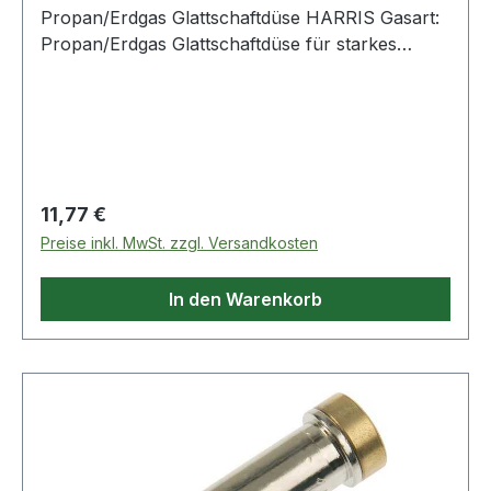
Propan/Erdgas Glattschaftdüse HARRIS Gasart:
Propan/Erdgas Glattschaftdüse für starkes
Vorwärmen, ideal für das Schneiden von
Schrottmetall für die Modelle 142-F, 42-4F, 62-
5F Weitere technische Eigenschaften: ·
Sauerstoffdruck: 3 - 4,5bar ·
Propan/Erdgasdruck: 0,015 - 0,2bar · Düsentyp:
Glattschaftdüse · Modell: 6290-NFF3
Regulärer Preis:
11,77 €
Preise inkl. MwSt. zzgl. Versandkosten
In den Warenkorb