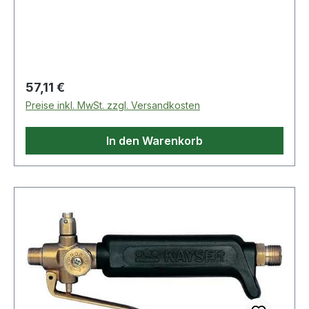
Eingangsanschluss: W 21,8 x 1/14? LH
Regulärer Preis:
57,11 €
Preise inkl. MwSt. zzgl. Versandkosten
In den Warenkorb