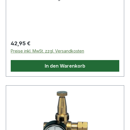
Ausgangsanschluss: G 3/8? LH ·
Eingangsanschluss: W 21,8 x 1/14? LH
Regulärer Preis:
42,95 €
Preise inkl. MwSt. zzgl. Versandkosten
In den Warenkorb