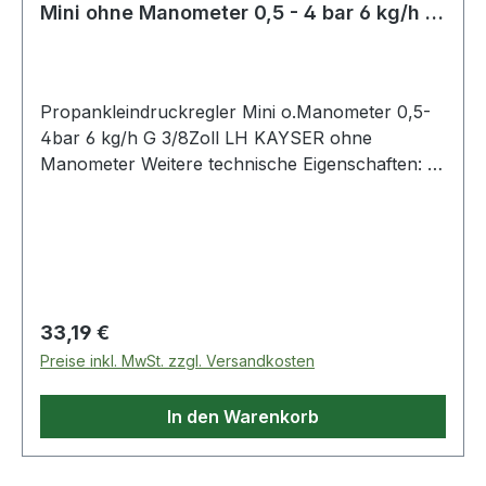
Mini ohne Manometer 0,5 - 4 bar 6 kg/h G
3/8
Propankleindruckregler Mini o.Manometer 0,5-
4bar 6 kg/h G 3/8Zoll LH KAYSER ohne
Manometer Weitere technische Eigenschaften: ·
Ausgangsanschluss: G 3/8? LH ·
Eingangsanschluss: G 3/8? LH
Regulärer Preis:
33,19 €
Preise inkl. MwSt. zzgl. Versandkosten
In den Warenkorb