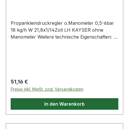
21,8 x
Propankleindruckregler o.Manometer 0,5-6bar
18 kg/h W 21,8x1/14Zoll LH KAYSER ohne
Manometer Weitere technische Eigenschaften: ·
Ausgangsanschluss: G 3/8? LH ·
Eingangsanschluss: W 21,8 x 1/14? LH
Regulärer Preis:
51,16 €
Preise inkl. MwSt. zzgl. Versandkosten
In den Warenkorb