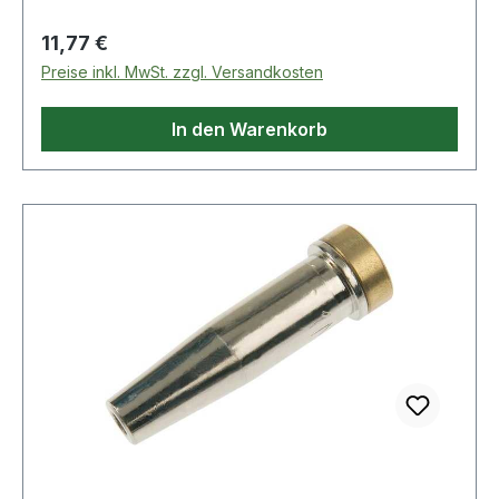
Propan/Erdgasdruck: 0,015 - 0,2bar · Düsentyp:
Glattschaftdüse · Modell: 6290-NFF4
Regulärer Preis:
11,77 €
Preise inkl. MwSt. zzgl. Versandkosten
In den Warenkorb