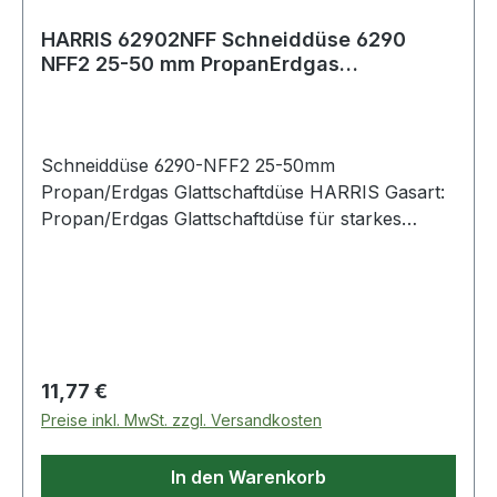
HARRIS 62902NFF Schneiddüse 6290
NFF2 25-50 mm PropanErdgas
Glattschaftdüse
Schneiddüse 6290-NFF2 25-50mm
Propan/Erdgas Glattschaftdüse HARRIS Gasart:
Propan/Erdgas Glattschaftdüse für starkes
Vorwärmen, ideal für das Schneiden von
Schrottmetall für die Modelle 142-F, 42-4F, 62-
5F Weitere technische Eigenschaften: ·
Sauerstoffdruck: 3 - 4bar · Propan/Erdgasdruck:
0,015 - 0,2bar · Düsentyp: Glattschaftdüse ·
Modell: 6290-NFF2
Regulärer Preis:
11,77 €
Preise inkl. MwSt. zzgl. Versandkosten
In den Warenkorb