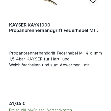
KAYSER KAY41000
Propanbrennerhandgriff Federhebel M14
x 1 mm 1,5 - 4 bar
Propanbrennerhandgriff Federhebel M 14 x 1mm
1,5-4bar KAYSER für Hart- und
Weichlötarbeiten und zum Anwärmen · mit
Hauptabsperrventil · Momenthebel und
innenregulierbarer Wachflammeneinstellung
Weitere technische Eigenschaften: ·
Anschlussgewinde: M14 x 1mm · Ausführung:
Federhebel · Betriebsdruck: 1,5 - 4bar ·
Schlauchanschluss: G 3/8" LH
Regulärer Preis:
41,04 €
Preise inkl. MwSt. zzgl. Versandkosten