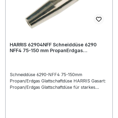
HARRIS 62904NFF Schneiddüse 6290
NFF4 75-150 mm PropanErdgas
Glattschaftdüse
Schneiddüse 6290-NFF4 75-150mm
Propan/Erdgas Glattschaftdüse HARRIS Gasart:
Propan/Erdgas Glattschaftdüse für starkes
Vorwärmen, ideal für das Schneiden von
Schrottmetall für die Modelle 142-F, 42-4F, 62-
5F Weitere technische Eigenschaften: ·
Sauerstoffdruck: 3,5 - 5,5bar ·