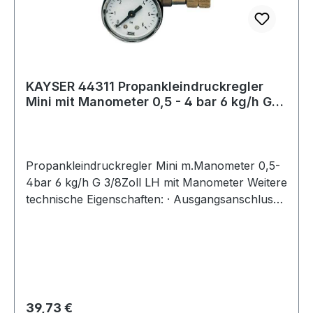
KAYSER 44311 Propankleindruckregler
Mini mit Manometer 0,5 - 4 bar 6 kg/h G
3/8Z
Propankleindruckregler Mini m.Manometer 0,5-
4bar 6 kg/h G 3/8Zoll LH mit Manometer Weitere
technische Eigenschaften: · Ausgangsanschluss:
G 3/8? LH · Eingangsanschluss: G 3/8? LH
Regulärer Preis:
39,73 €