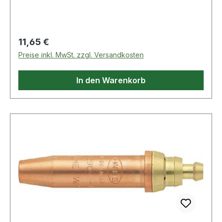
0,3bar · Düsentyp: gasemischend · Modell: 8290-
PM3
Regulärer Preis:
11,65 €
Preise inkl. MwSt. zzgl. Versandkosten
In den Warenkorb