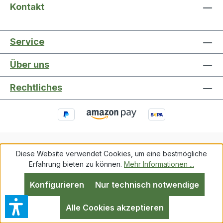
Kontakt
Service
Über uns
Rechtliches
Diese Website verwendet Cookies, um eine bestmögliche
Service
Über uns
Rechtliches
Erfahrung bieten zu können.
Mehr Informationen ...
Konfigurieren
Nur technisch notwendige
Alle Preise inkl. gesetzl. Mehrwertsteuer zzgl.
Versandkosten
und ggf. Nachnahmegebühren, wenn
Alle Cookies akzeptieren
nicht anders angegeben.