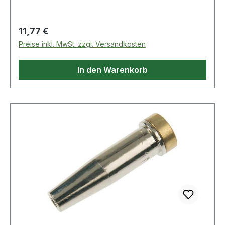
Propan/Erdgasdruck: 0,015 - 0,2bar · Düsentyp:
Glattschaftdüse · Modell: 6290-NFF1
Regulärer Preis:
11,77 €
Preise inkl. MwSt. zzgl. Versandkosten
In den Warenkorb