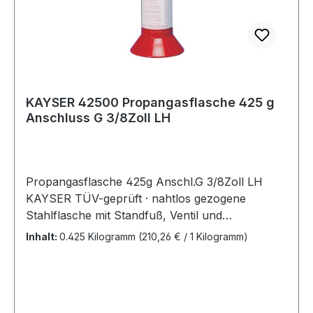
KAYSER 42500 Propangasflasche 425 g
Anschluss G 3/8Zoll LH
Propangasflasche 425g Anschl.G 3/8Zoll LH
KAYSER TÜV-geprüft · nahtlos gezogene
Stahlflasche mit Standfuß, Ventil und
Aufhängehaken · Anschluss G 3/8? LH · vom
Inhalt:
0.425 Kilogramm
(210,26 € / 1 Kilogramm)
Benutzer selbst befüllbar mit Umfüllstutzen Art.-
Nr. 4000 872 099 · Fassungsvermögen 425 g
Weitere technische Eigenschaften: · Gasart:
Propan · Anschluss: G 3/8? LH Lieferung ohne