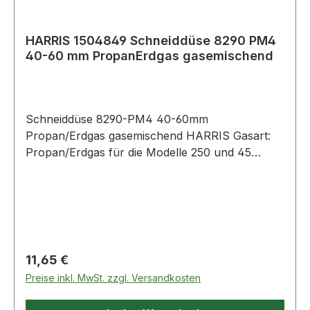
HARRIS 1504849 Schneiddüse 8290 PM4
40-60 mm PropanErdgas gasemischend
Schneiddüse 8290-PM4 40-60mm
Propan/Erdgas gasemischend HARRIS Gasart:
Propan/Erdgas für die Modelle 250 und 45
Weitere technische Eigenschaften: ·
Sauerstoffdruck: 4,5 - 5,5bar ·
Propan/Erdgasdruck: 0,3bar · Düsentyp:
gasemischend · Modell: 8290-PM4
Regulärer Preis:
11,65 €
Preise inkl. MwSt. zzgl. Versandkosten