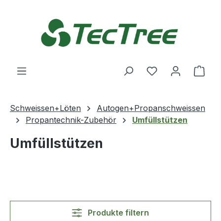
Zum Hauptinhalt springen
Du hast 0 Produ
Ware
Schweissen+Löten
Autogen+Propanschweissen
Propantechnik-Zubehör
Umfüllstützen
Umfüllstützen
Produkte filtern