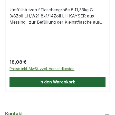
Umfüllstutzen f.Flaschengröße 5,11,33kg G
3/8Zoll LH,W21,8x1/14Zoll LH KAYSER aus
Messing · zur Befüllung der Kleinstflasche aus
großen Propangasflaschen · einerseits mit
Flügelmutter G 3/8" LH für Kleinstflasche -
andererseits mit Kombi-Anschlussgewinde W
21,8 x 1/14" LH
Regulärer Preis:
18,08 €
Preise inkl. MwSt. zzgl. Versandkosten
In den Warenkorb
Kontakt