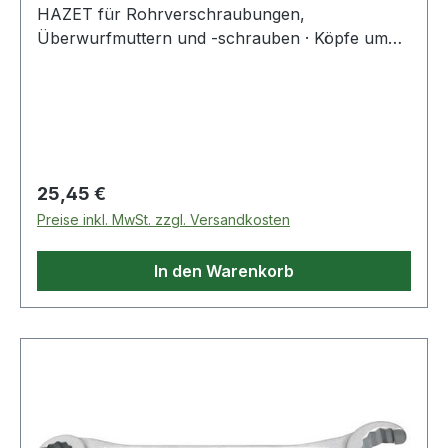
HAZET für Rohrverschraubungen,
Überwurfmuttern und -schrauben · Köpfe um
15° abgewinkelt · Maulöffnung 15° geschlitzt ·
verchromt · 12kantDIN 3118Weitere technische
Eigenschaften:· Oberfläche: verchromt
Regulärer Preis:
25,45 €
Preise inkl. MwSt. zzgl. Versandkosten
In den Warenkorb