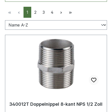
Seite
Seite
Seite
Seite
1
2
3
4
340012T Doppelnippel 8-kant NPS 1/2 Zoll