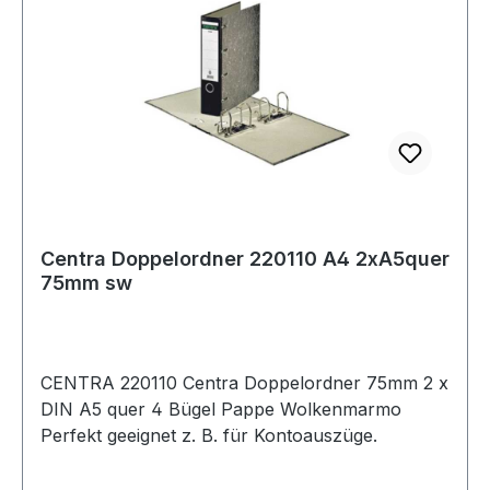
Anziehen mit erheblich weniger Kraft zu
arbeiten. Wird in einem praktischen Halter zur
leichteren Aufbewahrung
geliefert.Lieferumfang:6 x 7, 8 x 9, 10 x 11, 12 x
13, 14 x 15, 16 x 17, 16 x 18, 17 x 19, 20 x 22, 21 x
23, 22 x 24, 24 x 27, 25 x 29, 30 x 32 mm Weitere
Produkte im Bereich Doppel-Ringschlüssel-Satz,
gekröpft, 12-
Centra Doppelordner 220110 A4 2xA5quer
75mm sw
CENTRA 220110 Centra Doppelordner 75mm 2 x
DIN A5 quer 4 Bügel Pappe Wolkenmarmo
Perfekt geeignet z. B. für Kontoauszüge.