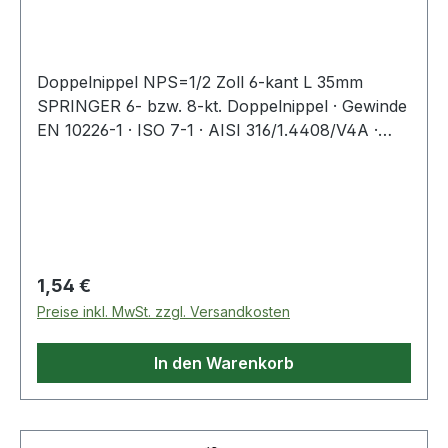
Doppelnippel NPS=1/2 Zoll 6-kant L 35mm
SPRINGER 6- bzw. 8-kt. Doppelnippel · Gewinde
EN 10226-1 · ISO 7-1 · AISI 316/1.4408/V4A ·
Präzisionsfeinwachsguss · Druckempfehlung
max. 20 bar/bei +20 °C Weitere technische
Eigenschaften: · L: 35mm
Regulärer Preis:
1,54 €
Preise inkl. MwSt. zzgl. Versandkosten
In den Warenkorb