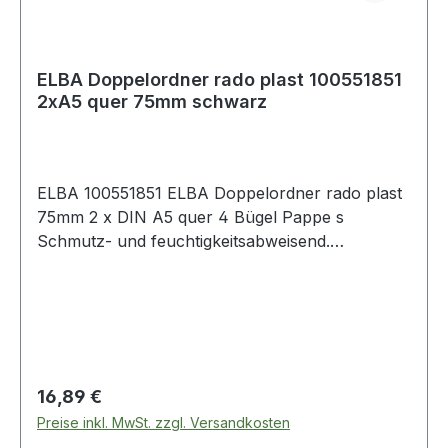
ELBA Doppelordner rado plast 100551851
2xA5 quer 75mm schwarz
ELBA 100551851 ELBA Doppelordner rado plast
75mm 2 x DIN A5 quer 4 Bügel Pappe s
Schmutz- und feuchtigkeitsabweisend.
Beschriftungsmöglichkeit mit ELBA print.
Regulärer Preis:
16,89 €
Preise inkl. MwSt. zzgl. Versandkosten