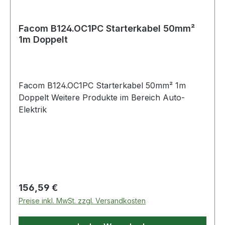
Facom B124.OC1PC Starterkabel 50mm²
1m Doppelt
Facom B124.OC1PC Starterkabel 50mm² 1m
Doppelt Weitere Produkte im Bereich Auto-
Elektrik
Regulärer Preis:
156,59 €
Preise inkl. MwSt. zzgl. Versandkosten