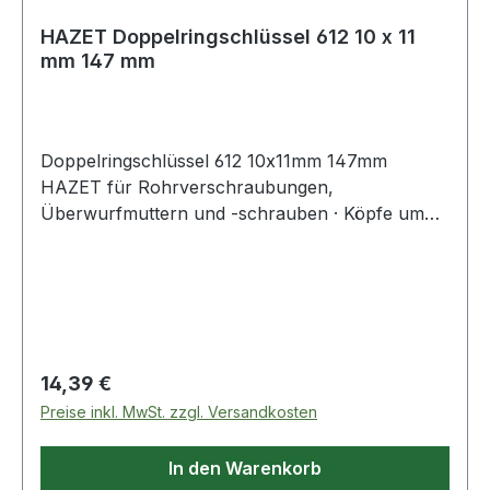
HAZET Doppelringschlüssel 612 10 x 11
mm 147 mm
Doppelringschlüssel 612 10x11mm 147mm
HAZET für Rohrverschraubungen,
Überwurfmuttern und -schrauben · Köpfe um
15° abgewinkelt · Maulöffnung 15° geschlitzt ·
verchromt · 6kantDIN 3118Weitere technische
Eigenschaften:· Oberfläche: verchromt
Regulärer Preis:
14,39 €
Preise inkl. MwSt. zzgl. Versandkosten
In den Warenkorb