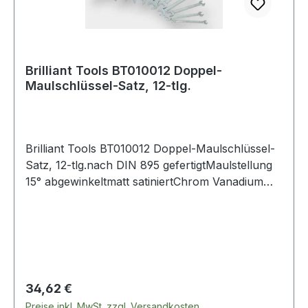
Brilliant Tools BT010012 Doppel-
Maulschlüssel-Satz, 12-tlg.
Brilliant Tools BT010012 Doppel-Maulschlüssel-
Satz, 12-tlg.nach DIN 895 gefertigtMaulstellung
15° abgewinkeltmatt satiniertChrom Vanadium
Der 12-teilige BRILLIANT TOOLS Doppel-
Maulschlüssel-Satz BT010012 wird aus Chrom
Vanadium Stahl im Gesenk geschmiedet und
anschließend gehärtet. Die Oberfläche ist für
einen verbesserten Rostschutz matt verchromt
und nach DIN 895 gefertigt, dadurch sitzt er
Regulärer Preis:
34,62 €
auch besonders gut in der Hand. Die um 15°
Preise inkl. MwSt. zzgl. Versandkosten