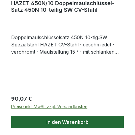
HAZET 450N/10 Doppelmaulschlüssel-
Satz 450N 10-teilig SW CV-Stahl
Doppelmaulschlüsselsatz 450N 10-tlg.SW
Spezialstahl HAZET CV-Stahl · geschmiedet ·
verchromt · Maulstellung 15 ° · mit schlanken
Köpfen · DIN 3110 / ISO 10102Weitere technische
Eigenschaften:· Material: CV-Stahl· Maulstellung:
15°· Schlüsselweiten: 6 x 7, 8 x 9, 10 x 11, 12 x 13,
14 x 15, 16 x 17, 18 x 19, 21 x 22, 24 x 26, 27 x
32mm
Regulärer Preis:
90,07 €
Preise inkl. MwSt. zzgl. Versandkosten
In den Warenkorb