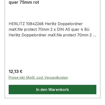
quer 75mm rot
HERLITZ 10842268 Herlitz Doppelordner
maX.file protect 70mm 2 x DIN A5 quer 4 Bü
Herlitz Doppelordner maX.file protect 70mm 2 x
DIN A5 quer 4 Bügel Pappe schwarz
Regulärer Preis:
12,13 €
Preise inkl. MwSt. zzgl. Versandkosten
In den Warenkorb