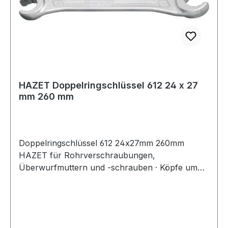
HAZET Doppelringschlüssel 612 24 x 27
mm 260 mm
Doppelringschlüssel 612 24x27mm 260mm
HAZET für Rohrverschraubungen,
Überwurfmuttern und -schrauben · Köpfe um
15° abgewinkelt · Maulöffnung 15° geschlitzt ·
verchromt · 12kantDIN 3118Weitere technische
Eigenschaften:· Oberfläche: verchromt