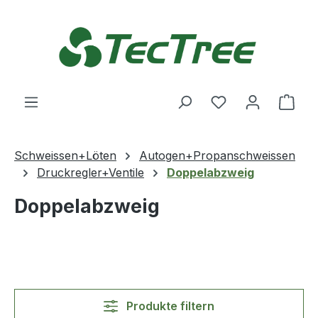
Zum Hauptinhalt springen
Du hast 0 Produ
Ware
Schweissen+Löten
Autogen+Propanschweissen
Druckregler+Ventile
Doppelabzweig
Doppelabzweig
Produkte filtern