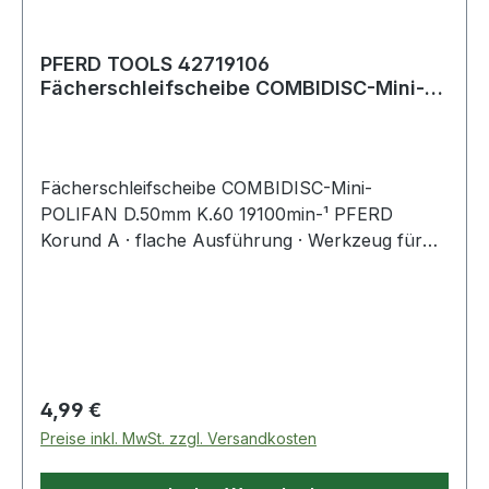
PFERD TOOLS 42719106
Fächerschleifscheibe COMBIDISC-Mini-
POLIFAN Ø 50 mm Körnung
Fächerschleifscheibe COMBIDISC-Mini-
POLIFAN D.50mm K.60 19100min-¹ PFERD
Korund A · flache Ausführung · Werkzeug für
universelle, grobe Schleifaufgaben bei hoher
Abtragsleistung · ideal zum Beschleifen von
Schweißnähten und schwer zugänglichen
Stellen · nur mit Spannschaft verwenden
Regulärer Preis:
4,99 €
Preise inkl. MwSt. zzgl. Versandkosten