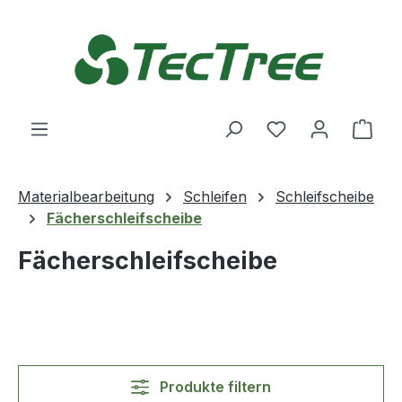
Zum Hauptinhalt springen
Du hast 0 Produ
Ware
Materialbearbeitung
Schleifen
Schleifscheibe
Fächerschleifscheibe
Fächerschleifscheibe
Produkte filtern