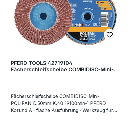
PFERD TOOLS 42719104
Fächerschleifscheibe COMBIDISC-Mini-
POLIFAN Ø 50 mm Körnung
Fächerschleifscheibe COMBIDISC-Mini-
POLIFAN D.50mm K.40 19100min-¹ PFERD
Korund A · flache Ausführung · Werkzeug für
universelle, grobe Schleifaufgaben bei hoher
Abtragsleistung · ideal zum Beschleifen von