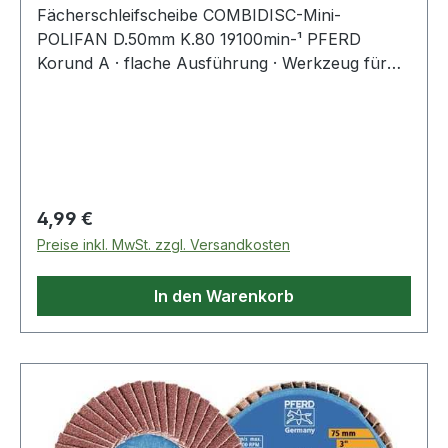
Fächerschleifscheibe COMBIDISC-Mini-
POLIFAN D.50mm K.80 19100min-¹ PFERD
Korund A · flache Ausführung · Werkzeug für
universelle, grobe Schleifaufgaben bei hoher
Abtragsleistung · ideal zum Beschleifen von
Schweißnähten und schwer zugänglichen
Stellen · nur mit Spannschaft verwenden
Regulärer Preis:
4,99 €
Preise inkl. MwSt. zzgl. Versandkosten
In den Warenkorb