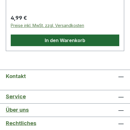
Stellen · nur mit Spannschaft verwenden
Regulärer Preis:
4,99 €
Preise inkl. MwSt. zzgl. Versandkosten
In den Warenkorb
Kontakt
Service
Über uns
Rechtliches