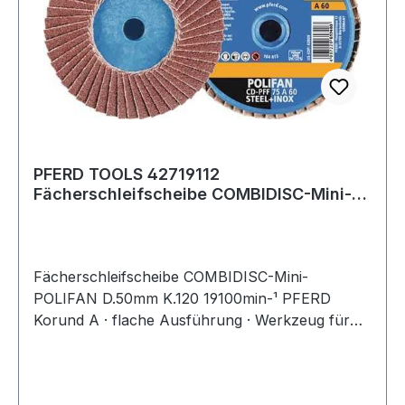
PFERD TOOLS 42719112
Fächerschleifscheibe COMBIDISC-Mini-
POLIFAN Ø 50 mm Körnung
Fächerschleifscheibe COMBIDISC-Mini-
POLIFAN D.50mm K.120 19100min-¹ PFERD
Korund A · flache Ausführung · Werkzeug für
universelle, grobe Schleifaufgaben bei hoher
Abtragsleistung · ideal zum Beschleifen von
Schweißnähten und schwer zugänglichen