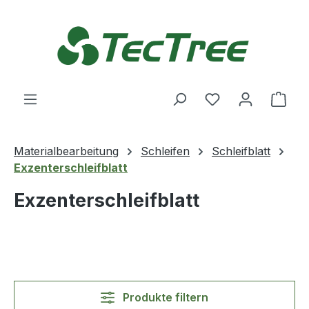
Zum Hauptinhalt springen
Du hast 0 Produ
Ware
Materialbearbeitung
Schleifen
Schleifblatt
Exzenterschleifblatt
Exzenterschleifblatt
Produkte filtern