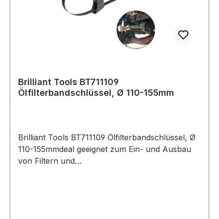
Ölfilterbandschlüssel, Ø 65-110mm
Brilliant Tools BT711109
Ölfilterbandschlüssel, Ø 110-155mm
Brilliant Tools BT711109 Ölfilterbandschlüssel, Ø
110-155mmdeal geeignet zum Ein- und Ausbau
von Filtern und
FilterkartuschenEinhandbedienungstufenlos
verstellbarauch für schwer erreichbare
FiltergehäuseEinstellen auf Filterdurchmesser
durch Drehen des Knaufs am