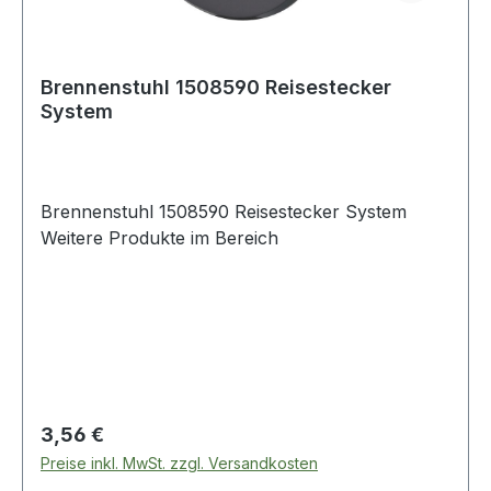
Bezeichnungen haben dabei folgende
Bedeutung:Pb: Batterie enthält BleiCd: Batterie
enthält CadmiumHg: Batterie enthält Quecksilber
Brennenstuhl 1508590 Reisestecker
Weitere Produkte im Bereich
System
Brennenstuhl 1508590 Reisestecker System
Weitere Produkte im Bereich
Regulärer Preis:
3,56 €
Preise inkl. MwSt. zzgl. Versandkosten