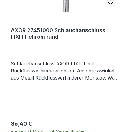
AXOR 27451000 Schlauchanschluss
FIXFIT chrom rund
Schlauchanschluss AXOR FIXFIT mit
Rückflussverhinderer chrom Anschlusswinkel
aus Metall Rückflussverhinderer Montage: Wand
Weitere technische Eigenschaften: · Abmessung
Gewindeanschluss in Zoll: 1/2 Zoll · Kennzeichen
UBA-Anforderung: Ja · Kennzeichen UBA-
Positivliste: Ja
Regulärer Preis:
36,40 €
Preise inkl. MwSt. zzgl. Versandkosten