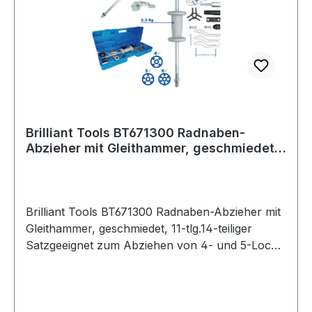
Brilliant Tools BT671300 Radnaben-
Abzieher mit Gleithammer, geschmiedet,
11-tlg
Brilliant Tools BT671300 Radnaben-Abzieher mit
Gleithammer, geschmiedet, 11-tlg.14-teiliger
Satzgeeignet zum Abziehen von 4- und 5-Loch
RadnabenLochkreis von 11,5 bis 14 cmmit 2,3 kg
SchlaggewichtDer BRILLIANT TOOLS
Radnaben-Abzieher mit Gleithammer BT671300
ist ideal zum Abziehen von Radnaben und