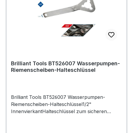
Brilliant Tools BT526007 Wasserpumpen-
Riemenscheiben-Halteschlüssel
Brilliant Tools BT526007 Wasserpumpen-
Riemenscheiben-Halteschlüssel1/2"
InnenvierkantHalteschlüssel zum sicheren
Blockieren von Wasserpumpen-Riemenscheiben
über die BefestigungsschraubenAnwendung bei
Audi- und VW-Motorenzum Lösen von