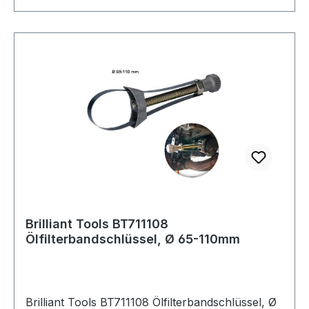
einsatzbereit.Lieferumfang:Interner 2-Backen-
ZieherInterner 3-Backen-ZieherExterner 3-
Backen-
ZieherZughakenBeulenzieherHinterachsen-
ZieherGripzangen-Adapter Weitere Produkte im
Bereich Radnaben-Abzieher mit Gleithammer,
gesch
Brilliant Tools BT711108
Ölfilterbandschlüssel, Ø 65-110mm
Brilliant Tools BT711108 Ölfilterbandschlüssel, Ø