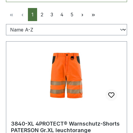
Seite
Seite
Seite
Seite
Seite
1
2
3
4
5
3840-XL 4PROTECT® Warnschutz-Shorts
PATERSON Gr.XL leuchtorange