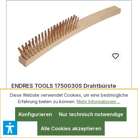
ENDRES TOOLS 1750030S Drahtbürste
Länge 350 mm 0,3 mm Zinnbronzedraht
Diese Website verwendet Cookies, um eine bestmögliche
3-reihig
Erfahrung bieten zu können.
Mehr Informationen ...
Konfigurieren
Nur technisch notwendige
Drahtbürste L.350mm Zinnbronzedraht 0,3mm
3-reihig funkenfrei ENDRES TOOLS funkenfrei ·
Alle Cookies akzeptieren
Zinnbronzedraht · Holzrücken · Bündellänge: 30