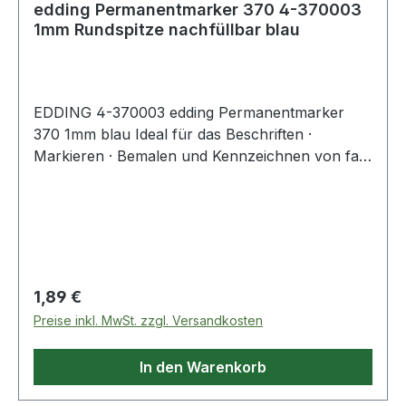
edding Permanentmarker 370 4-370003
1mm Rundspitze nachfüllbar blau
EDDING 4-370003 edding Permanentmarker
370 1mm blau Ideal für das Beschriften ·
Markieren · Bemalen und Kennzeichnen von fast
allen Materialien.
Regulärer Preis:
1,89 €
Preise inkl. MwSt. zzgl. Versandkosten
In den Warenkorb