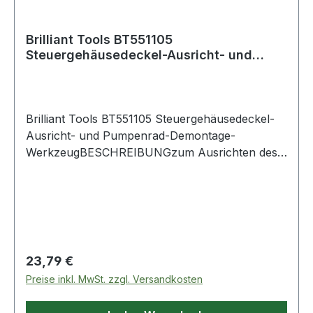
Brilliant Tools BT551105
Steuergehäusedeckel-Ausricht- und
Pumpenrad-Demontage-
Brilliant Tools BT551105 Steuergehäusedeckel-
Ausricht- und Pumpenrad-Demontage-
WerkzeugBESCHREIBUNGzum Ausrichten des
Steuergehäusedeckels und zur Demontage des
Hochdruckpumpenradesbei Arbeiten an z. B.
der
HochdruckpumpenketteErgänzungswerkzeuge
für Motor-Einstellwerkzeug-Satz Art.
BT593100für Modelle:FordFocus 1.8 TDCi (2004
Regulärer Preis:
23,79 €
- 2011), Motorcodes: KKDA, KKDBC-Max 1.8
Preise inkl. MwSt. zzgl. Versandkosten
TDCi (2003 - 2007), Motorcodes: KKDA , BHPA,
HCPATourneo Connect 1.8 TDCi (2002 - 2013),