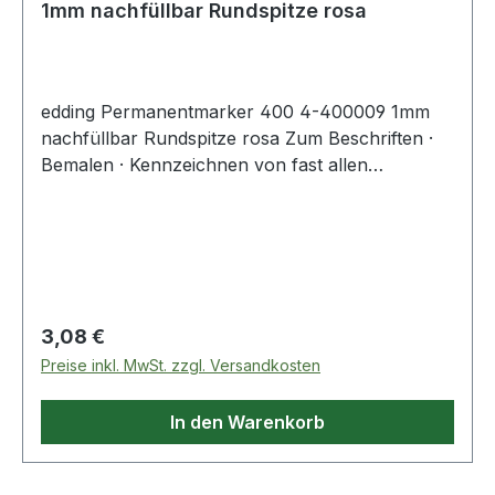
1mm nachfüllbar Rundspitze rosa
edding Permanentmarker 400 4-400009 1mm
nachfüllbar Rundspitze rosa Zum Beschriften ·
Bemalen · Kennzeichnen von fast allen
Materialien · wie Metall · Glas oder Kunststoff.
Regulärer Preis:
3,08 €
Preise inkl. MwSt. zzgl. Versandkosten
In den Warenkorb