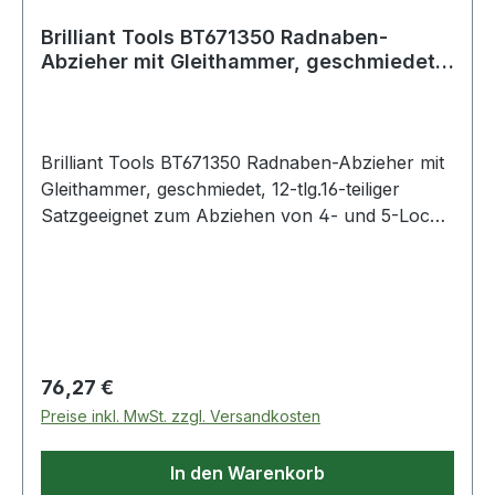
Brilliant Tools BT671350 Radnaben-
Abzieher mit Gleithammer, geschmiedet,
12-tlg
Brilliant Tools BT671350 Radnaben-Abzieher mit
Gleithammer, geschmiedet, 12-tlg.16-teiliger
Satzgeeignet zum Abziehen von 4- und 5-Loch
RadnabenLochkreis von 65 mm bis 14 cmmit 2,3
kg SchlaggewichtDer BRILLIANT TOOLS
Radnaben-Abzieher mit Gleithammer BT671350
ist ideal zum Abziehen von Radnaben und
Radlagern geeignet. Er ist sowohl für Profis als
auch Hobbymechaniker ein unverzichtbares
Regulärer Preis:
76,27 €
Werkzeug. Der Gleithammer kann, dank der 2-
Preise inkl. MwSt. zzgl. Versandkosten
und 3- Arm Adapter, mit Abzieharmen
ausgestattet werden. Damit ist er als Schlag-
In den Warenkorb
Auszieher für Lager oder Buchsen