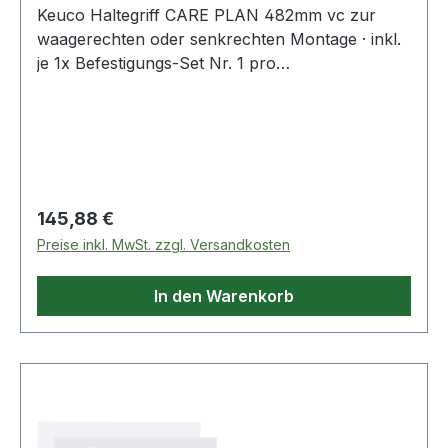
Keuco Haltegriff CARE PLAN 482mm vc zur
waagerechten oder senkrechten Montage · inkl.
je 1x Befestigungs-Set Nr. 1 pro
Wandbefestigung (34990000100) · Belastbarkeit
115 kg
Regulärer Preis:
145,88 €
Preise inkl. MwSt. zzgl. Versandkosten
In den Warenkorb