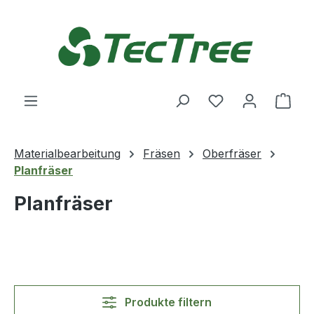
Zum Hauptinhalt springen
Du hast 0 Produ
Ware
Materialbearbeitung
Fräsen
Oberfräser
Planfräser
Planfräser
Produkte filtern