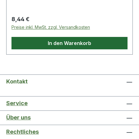
Deckt und haftet gut · reißfestes Band.
Regulärer Preis:
8,44 €
Preise inkl. MwSt. zzgl. Versandkosten
In den Warenkorb
Kontakt
Service
Über uns
Rechtliches