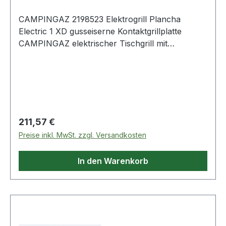
CAMPINGAZ 2198523 Elektrogrill Plancha
Electric 1 XD gusseiserne Kontaktgrillplatte
CAMPINGAZ elektrischer Tischgrill mit
gusseiserner Kontaktgrillplatte · voreingestellte
Temperaturauswahl · 2,1 kW · ca. 1350 cm²
Grillfläche
Regulärer Preis:
211,57 €
Preise inkl. MwSt. zzgl. Versandkosten
In den Warenkorb