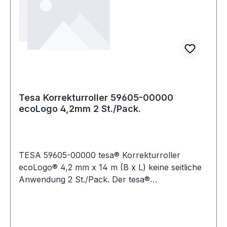
Tesa Korrekturroller 59605-00000
ecoLogo 4,2mm 2 St./Pack.
TESA 59605-00000 tesa® Korrekturroller
ecoLogo® 4,2 mm x 14 m (B x L) keine seitliche
Anwendung 2 St./Pack. Der tesa®
Korrekturroller ecoLogo® ist praktisch und
handlich für jeden der etwas zu korrigieren hat
und ermöglicht präzise Korrekturen auf Papier.