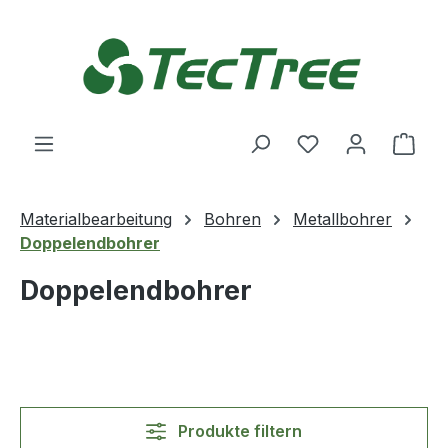
Zum Hauptinhalt springen
Du hast 0 Produ
Ware
Materialbearbeitung
Bohren
Metallbohrer
Doppelendbohrer
Doppelendbohrer
Produkte filtern