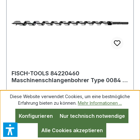
FISCH-TOOLS 84220460
Maschinenschlangenbohrer Type 0084 D.
22 mm Nutzlänge 390 m
Diese Website verwendet Cookies, um eine bestmögliche
Erfahrung bieten zu können.
Mehr Informationen ...
Schlangenbohrer Type 0084 D.22mm Nutz-
Konfigurieren
Nur technisch notwendige
L.390mm 6 kant Gesamt-L.460mm FISCH-
TOOLS (Lewisbohrer) · mit Gewindespitze, 1
Alle Cookies akzeptieren
Vorschneider · andere Durchmesser und Längen
auf Anfrage · Anwendungsbereiche: Zum