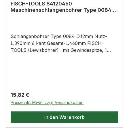
FISCH-TOOLS 84120460
Maschinenschlangenbohrer Type 0084 D.
12 mm Nutzlänge 390 m
Schlangenbohrer Type 0084 D.12mm Nutz-
L.390mm 6 kant Gesamt-L.460mm FISCH-
TOOLS (Lewisbohrer) · mit Gewindespitze, 1
Vorschneider · andere Durchmesser und Längen
auf Anfrage · Anwendungsbereiche: Zum
Durchbohren von Balken und Sparren,
Vorschneider für ausrissfreie Schnittkanten mit
selbständigem Vorschub Weitere technische
Eigenschaften: · Gesamtlänge: 460mm
Regulärer Preis:
15,82 €
Preise inkl. MwSt. zzgl. Versandkosten
In den Warenkorb