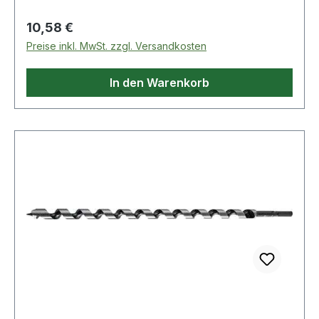
selbständigem Vorschub Weitere technische
Eigenschaften: · Gesamtlänge: 320mm
Regulärer Preis:
10,58 €
Preise inkl. MwSt. zzgl. Versandkosten
In den Warenkorb