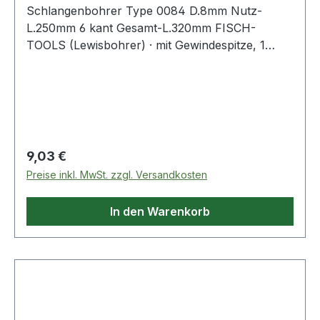
Schlangenbohrer Type 0084 D.8mm Nutz-
L.250mm 6 kant Gesamt-L.320mm FISCH-
TOOLS (Lewisbohrer) · mit Gewindespitze, 1
Vorschneider · andere Durchmesser und Längen
auf Anfrage · Anwendungsbereiche: Zum
Durchbohren von Balken und Sparren,
Vorschneider für ausrissfreie Schnittkanten mit
selbständigem Vorschub Weitere technische
Eigenschaften: · Gesamtlänge: 320mm
Regulärer Preis:
9,03 €
Preise inkl. MwSt. zzgl. Versandkosten
In den Warenkorb