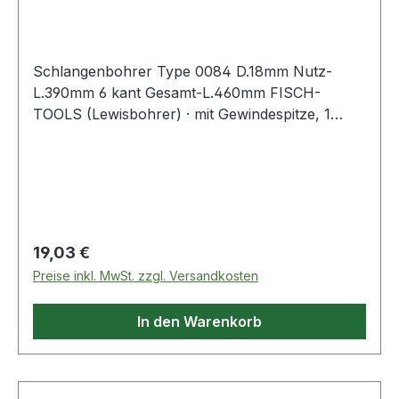
18 mm Nutzlänge 390 m
Schlangenbohrer Type 0084 D.18mm Nutz-
L.390mm 6 kant Gesamt-L.460mm FISCH-
TOOLS (Lewisbohrer) · mit Gewindespitze, 1
Vorschneider · andere Durchmesser und Längen
auf Anfrage · Anwendungsbereiche: Zum
Durchbohren von Balken und Sparren,
Vorschneider für ausrissfreie Schnittkanten mit
selbständigem Vorschub Weitere technische
Eigenschaften: · Gesamtlänge: 460mm
Regulärer Preis:
19,03 €
Preise inkl. MwSt. zzgl. Versandkosten
In den Warenkorb