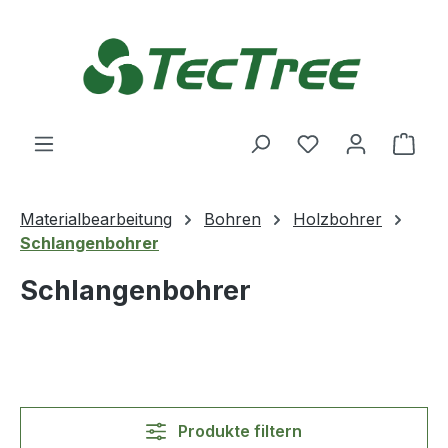
Zum Hauptinhalt springen
Du hast 0 Produ
Ware
Materialbearbeitung
Bohren
Holzbohrer
Schlangenbohrer
Schlangenbohrer
Produkte filtern