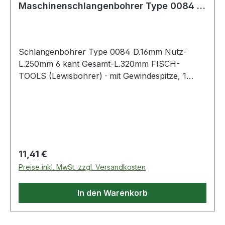
Maschinenschlangenbohrer Type 0084 D.
16 mm Nutzlänge 250 m
Schlangenbohrer Type 0084 D.16mm Nutz-
L.250mm 6 kant Gesamt-L.320mm FISCH-
TOOLS (Lewisbohrer) · mit Gewindespitze, 1
Vorschneider · andere Durchmesser und Längen
auf Anfrage · Anwendungsbereiche: Zum
Durchbohren von Balken und Sparren,
Vorschneider für ausrissfreie Schnittkanten mit
selbständigem Vorschub Weitere technische
Eigenschaften: · Gesamtlänge: 320mm
Regulärer Preis:
11,41 €
Preise inkl. MwSt. zzgl. Versandkosten
In den Warenkorb