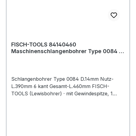
FISCH-TOOLS 84140460
Maschinenschlangenbohrer Type 0084 D.
14 mm Nutzlänge 390 m
Schlangenbohrer Type 0084 D.14mm Nutz-
L.390mm 6 kant Gesamt-L.460mm FISCH-
TOOLS (Lewisbohrer) · mit Gewindespitze, 1
Vorschneider · andere Durchmesser und Längen
auf Anfrage · Anwendungsbereiche: Zum
Durchbohren von Balken und Sparren,
Vorschneider für ausrissfreie Schnittkanten mit
selbständigem Vorschub Weitere technische