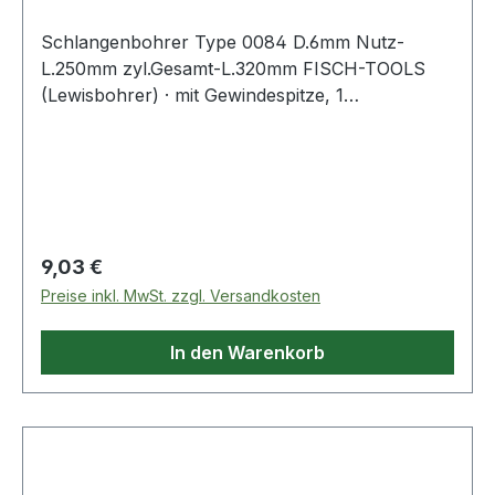
Schlangenbohrer Type 0084 D.6mm Nutz-
L.250mm zyl.Gesamt-L.320mm FISCH-TOOLS
(Lewisbohrer) · mit Gewindespitze, 1
Vorschneider · andere Durchmesser und Längen
auf Anfrage · Anwendungsbereiche: Zum
Durchbohren von Balken und Sparren,
Vorschneider für ausrissfreie Schnittkanten mit
selbständigem Vorschub Weitere technische
Eigenschaften: · Gesamtlänge: 320mm
Regulärer Preis:
9,03 €
Preise inkl. MwSt. zzgl. Versandkosten
In den Warenkorb