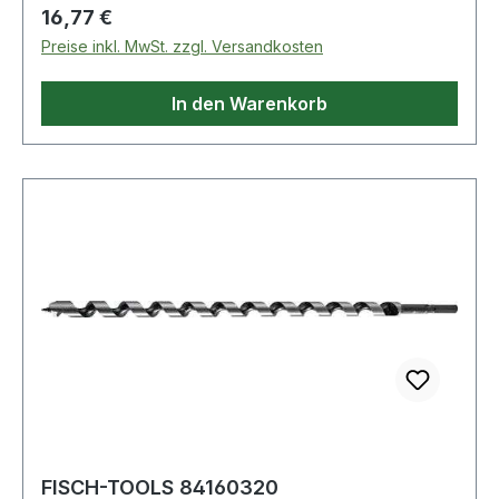
Eigenschaften: · Gesamtlänge: 460mm
Regulärer Preis:
16,77 €
Preise inkl. MwSt. zzgl. Versandkosten
In den Warenkorb
FISCH-TOOLS 84160320