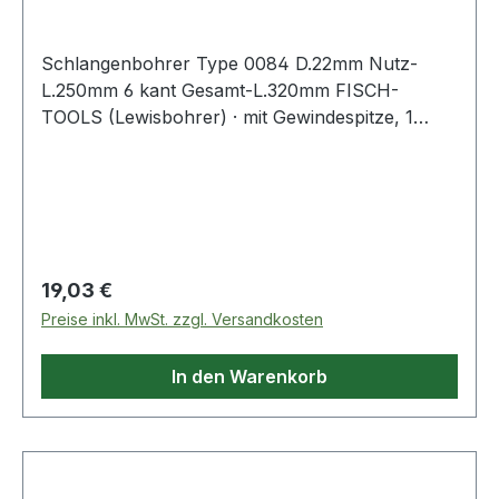
Schlangenbohrer Type 0084 D.22mm Nutz-
L.250mm 6 kant Gesamt-L.320mm FISCH-
TOOLS (Lewisbohrer) · mit Gewindespitze, 1
Vorschneider · andere Durchmesser und Längen
auf Anfrage · Anwendungsbereiche: Zum
Durchbohren von Balken und Sparren,
Vorschneider für ausrissfreie Schnittkanten mit
selbständigem Vorschub Weitere technische
Eigenschaften: · Gesamtlänge: 320mm
Regulärer Preis:
19,03 €
Preise inkl. MwSt. zzgl. Versandkosten
In den Warenkorb