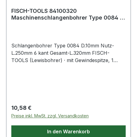
FISCH-TOOLS 84100320
Maschinenschlangenbohrer Type 0084 D.
10 mm Nutzlänge 250 m
Schlangenbohrer Type 0084 D.10mm Nutz-
L.250mm 6 kant Gesamt-L.320mm FISCH-
TOOLS (Lewisbohrer) · mit Gewindespitze, 1
Vorschneider · andere Durchmesser und Längen
auf Anfrage · Anwendungsbereiche: Zum
Durchbohren von Balken und Sparren,
Vorschneider für ausrissfreie Schnittkanten mit
selbständigem Vorschub Weitere technische
Eigenschaften: · Gesamtlänge: 320mm
Regulärer Preis:
10,58 €
Preise inkl. MwSt. zzgl. Versandkosten
In den Warenkorb