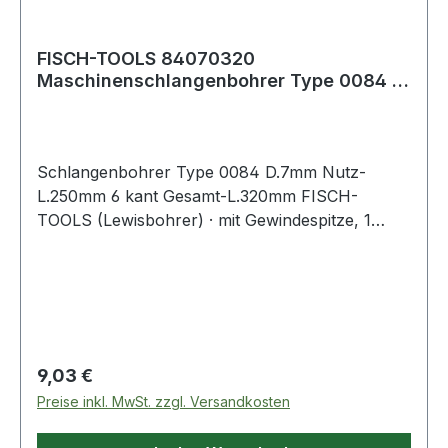
FISCH-TOOLS 84070320
Maschinenschlangenbohrer Type 0084 D.
7 mm Nutzlänge 250 mm
Schlangenbohrer Type 0084 D.7mm Nutz-
L.250mm 6 kant Gesamt-L.320mm FISCH-
TOOLS (Lewisbohrer) · mit Gewindespitze, 1
Vorschneider · andere Durchmesser und Längen
auf Anfrage · Anwendungsbereiche: Zum
Durchbohren von Balken und Sparren,
Vorschneider für ausrissfreie Schnittkanten mit
selbständigem Vorschub Weitere technische
Eigenschaften: · Gesamtlänge: 320mm
Regulärer Preis:
9,03 €
Preise inkl. MwSt. zzgl. Versandkosten