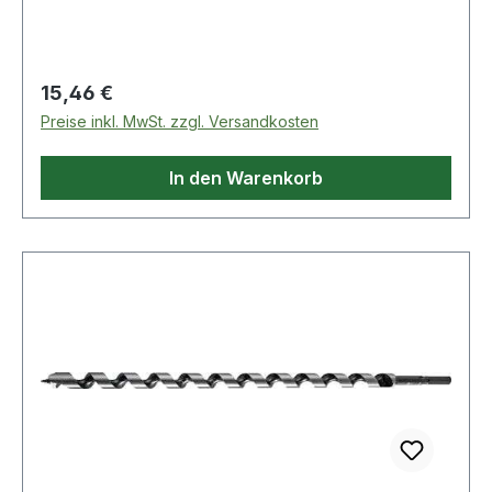
Durchbohren von Balken und Sparren,
Vorschneider für ausrissfreie Schnittkanten mit
selbständigem Vorschub Weitere technische
Eigenschaften: · Gesamtlänge: 460mm
Regulärer Preis:
15,46 €
Preise inkl. MwSt. zzgl. Versandkosten
In den Warenkorb