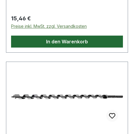
Vorschneider für ausrissfreie Schnittkanten mit
selbständigem Vorschub Weitere technische
Eigenschaften: · Gesamtlänge: 460mm
Regulärer Preis:
15,46 €
Preise inkl. MwSt. zzgl. Versandkosten
In den Warenkorb