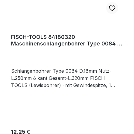
FISCH-TOOLS 84180320
Maschinenschlangenbohrer Type 0084 D.
18 mm Nutzlänge 250 m
Schlangenbohrer Type 0084 D.18mm Nutz-
L.250mm 6 kant Gesamt-L.320mm FISCH-
TOOLS (Lewisbohrer) · mit Gewindespitze, 1
Vorschneider · andere Durchmesser und Längen
auf Anfrage · Anwendungsbereiche: Zum
Durchbohren von Balken und Sparren,
Vorschneider für ausrissfreie Schnittkanten mit
selbständigem Vorschub Weitere technische
Eigenschaften: · Gesamtlänge: 320mm
Regulärer Preis:
12,25 €