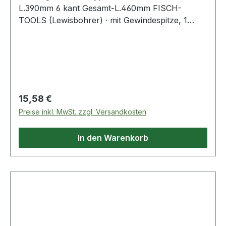
L.390mm 6 kant Gesamt-L.460mm FISCH-
TOOLS (Lewisbohrer) · mit Gewindespitze, 1
Vorschneider · andere Durchmesser und Längen
auf Anfrage · Anwendungsbereiche: Zum
Durchbohren von Balken und Sparren,
Vorschneider für ausrissfreie Schnittkanten mit
selbständigem Vorschub Weitere technische
Eigenschaften: · Gesamtlänge: 460mm
Regulärer Preis:
15,58 €
Preise inkl. MwSt. zzgl. Versandkosten
In den Warenkorb