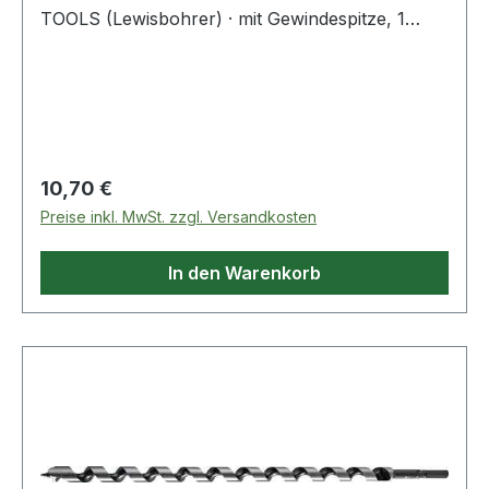
TOOLS (Lewisbohrer) · mit Gewindespitze, 1
Vorschneider · andere Durchmesser und Längen
auf Anfrage · Anwendungsbereiche: Zum
Durchbohren von Balken und Sparren,
Vorschneider für ausrissfreie Schnittkanten mit
selbständigem Vorschub Weitere technische
Eigenschaften: · Gesamtlänge: 320mm
Regulärer Preis:
10,70 €
Preise inkl. MwSt. zzgl. Versandkosten
In den Warenkorb