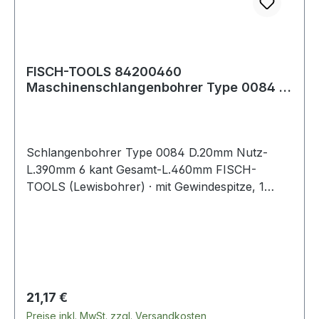
FISCH-TOOLS 84200460
Maschinenschlangenbohrer Type 0084 D.
20 mm Nutzlänge 390 m
Schlangenbohrer Type 0084 D.20mm Nutz-
L.390mm 6 kant Gesamt-L.460mm FISCH-
TOOLS (Lewisbohrer) · mit Gewindespitze, 1
Vorschneider · andere Durchmesser und Längen
auf Anfrage · Anwendungsbereiche: Zum
Durchbohren von Balken und Sparren,
Vorschneider für ausrissfreie Schnittkanten mit
selbständigem Vorschub Weitere technische
Eigenschaften: · Gesamtlänge: 460mm
Regulärer Preis:
21,17 €
Preise inkl. MwSt. zzgl. Versandkosten