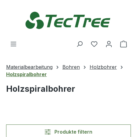
Zum Hauptinhalt springen
Du hast 0 Produ
Ware
Materialbearbeitung
Bohren
Holzbohrer
Holzspiralbohrer
Holzspiralbohrer
Produkte filtern