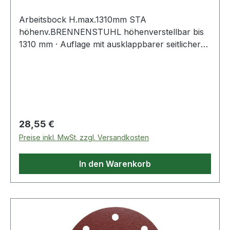
Arbeitsbock H.max.1310mm STA
höhenv.BRENNENSTUHL höhenverstellbar bis
1310 mm · Auflage mit ausklappbarer seitlicher
Abrutschsicherung · stabiles, standfestes Stahl-
Vierkantrohr, schlag- und kratzfeste
Kunststoffbeschichtung, zusammenklappbar ·
zerlegte Anlieferung
Regulärer Preis:
28,55 €
Preise inkl. MwSt. zzgl. Versandkosten
In den Warenkorb