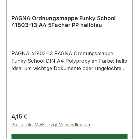
PAGNA Ordnungsmappe Funky School
41803-13 A4 5Fächer PP hellblau
PAGNA 41803-13 PAGNA Ordnungsmappe
Funky School DIN A4 Polypropylen Farbe: hellb
Ideal um wichtige Dokumente oder ungelochte
Unterlagen übersichtlich zu sortieren und
aufzubewahren.
Regulärer Preis:
4,15 €
Preise inkl. MwSt. zzgl. Versandkosten