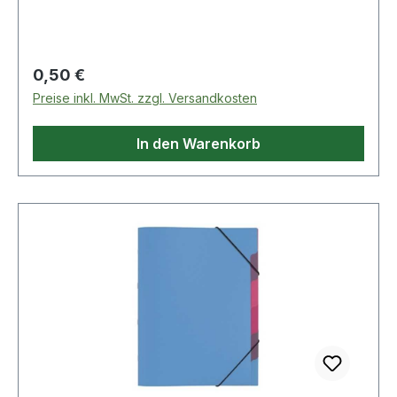
Bindung: Kunstharz· Nutzungsart:
Exzenterschleifer· Streuart: halboffen·
Verpackungsart: Karton
Regulärer Preis:
0,50 €
Preise inkl. MwSt. zzgl. Versandkosten
In den Warenkorb