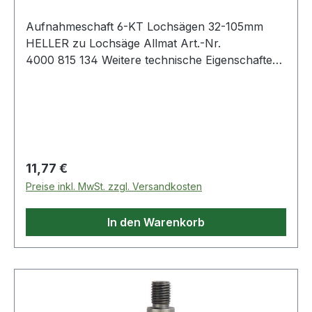
Aufnahmeschaft 6-KT Lochsägen 32-105mm
HELLER zu Lochsäge Allmat Art.-Nr.
4000 815 134 Weitere technische Eigenschaften:
· passend zu: Lochsägen 32 - 105 mm
Regulärer Preis:
11,77 €
Preise inkl. MwSt. zzgl. Versandkosten
In den Warenkorb