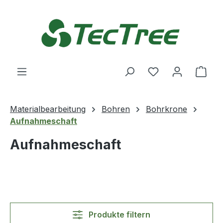
Zum Hauptinhalt springen
Du hast 0 Produ
Ware
Materialbearbeitung
Bohren
Bohrkrone
Aufnahmeschaft
Aufnahmeschaft
Produkte filtern