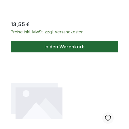
abgeschrägte Schlüsselköpfe verchromt,
satiniert Weitere Produkte im Bereich
Gabelschlüssel
Regulärer Preis:
13,55 €
Preise inkl. MwSt. zzgl. Versandkosten
In den Warenkorb