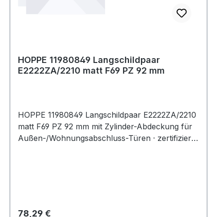
Befestigungsart: unsichtbare Verschraubung
HOPPE 11980849 Langschildpaar
E2222ZA/2210 matt F69 PZ 92 mm
HOPPE 11980849 Langschildpaar E2222ZA/2210
matt F69 PZ 92 mm mit Zylinder-Abdeckung für
Außen-/Wohnungsabschluss-Türen · zertifiziert
nach DIN 18257 ES1, erfüllt die Anforderungen
nach DIN EN 1906: 37-0142A (SK2) in
Verbindung mit den passenden Türgriffen,
Objekt-Garnitur · Gebrauchskategorie Klasse 3
Lagerung: für Türgriffe lose, Rückholfeder
rechts/links verwendbar, wartungsfreie
Regulärer Preis:
78,29 €