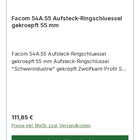
Facom 54A.55 Aufsteck-Ringschluessel
gekroepft 55 mm
Facom 54A.55 Aufsteck-Ringschluessel
gekroepft 55 mm Aufsteck-Ringschlüssel
"Schwerindustrie" gekröpft Zwölfkant-Profil SW
55 mm Produktstärken: Durch die hohe
Widerstandskraft des Ringkopfes und die große
Länge des (separat zu bestellenden)
Aufsteckrohrs eignet sich dieser Schlüssel für
kraftvolles Anziehen und Lösen Freiraum unter
dem Schaft für die Finger bzw. zur Überwindung
Regulärer Preis:
111,85 €
eines Hindernisses Ideal zum Anziehen von
Preise inkl. MwSt. zzgl. Versandkosten
Muttern bei Serienarbeiten verchromt, satiniert
Weitere Produkte im Bereich Ringschlüssel