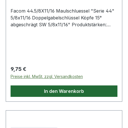
Facom 44.5/8X11/16 Maulschluessel "Serie 44"
5/8x11/16 Doppelgabelschlüssel Köpfe 15°
abgeschrägt SW 5/8x11/16" Produktstärken:
Anwendungsbeispiele: Bremssättel,
Kontermuttern von Hydraulikschläuchen Um 15°
abgeschrägte Schlüsselköpfe verchromt,
satiniert Weitere Produkte im Bereich
Gabelschlüssel
Regulärer Preis:
9,75 €
Preise inkl. MwSt. zzgl. Versandkosten
In den Warenkorb