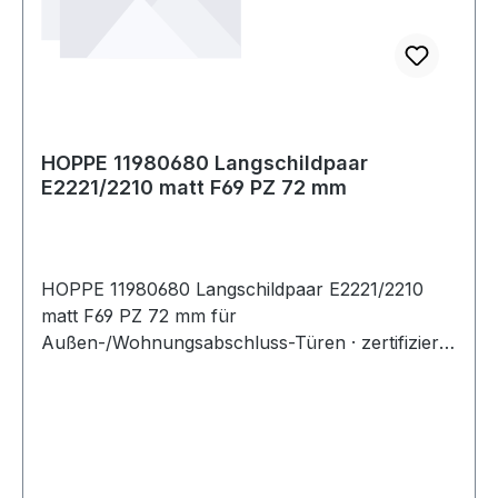
(SK2).Weitere technische Eigenschaften:·
Befestigungsart: unsichtbare Verschraubung
HOPPE 11980680 Langschildpaar
E2221/2210 matt F69 PZ 72 mm
HOPPE 11980680 Langschildpaar E2221/2210
matt F69 PZ 72 mm für
Außen-/Wohnungsabschluss-Türen · zertifiziert
nach DIN 18257 ES1, erfüllt die Anforderungen
nach DIN EN 1906: 37-0142A (SK2) in
Verbindung mit den passenden Türgriffen,
Objekt-Garnitur · Gebrauchskategorie Klasse
3Lagerung: für Türgriffe lose, Rückholfeder