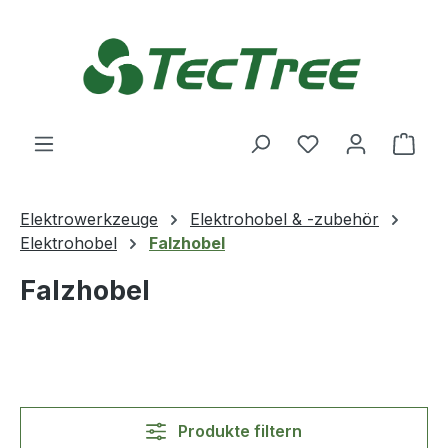
Zum Hauptinhalt springen
Du hast 0 Produ
Ware
Elektrowerkzeuge
Elektrohobel & -zubehör
Elektrohobel
Falzhobel
Falzhobel
Produkte filtern