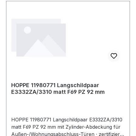
HOPPESchnellstift-Türgriff-Lochteilen
kombinierbar und entspricht nur so den
Anforderungen der Schutzklasse ES1
(SK2).Weitere technische Eigenschaften:·
Befestigungsart: unsichtbare Verschraubung
HOPPE 11980771 Langschildpaar
E3332ZA/3310 matt F69 PZ 92 mm
HOPPE 11980771 Langschildpaar E3332ZA/3310
matt F69 PZ 92 mm mit Zylinder-Abdeckung für
Außen-/Wohnungsabschluss-Türen · zertifiziert