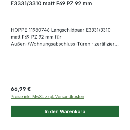
E3331/3310 matt F69 PZ 92 mm
HOPPE 11980746 Langschildpaar E3331/3310
matt F69 PZ 92 mm für
Außen-/Wohnungsabschluss-Türen · zertifiziert
nach DIN 18257 ES1 · erfüllt die Anforderungen
nach DIN EN 1906: 37-0142A (SK2) in
Verbindung mit den passenden Türgriffen,
Objekt-Garnitur · Gebrauchskategorie Klasse
3Lagerung: für Türgriffe lose, Rückholfeder
rechts/links verwendbar, wartungsfreie
Regulärer Preis:
66,99 €
GleitlagerVerbindung: HOPPE-Vollstift für
Preise inkl. MwSt. zzgl. Versandkosten
HOPPE-Schnellstift
(Lochteile)Unterkonstruktion: außen Stahl, innen
In den Warenkorb
Aluminium, StütznockenBefestigung: verdeckt,
durchgehend, Gewindeschrauben M6Das
Schutz-Langschild-Paar ist ausschließlich mit