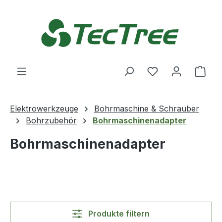
Zum Hauptinhalt springen
Du hast 0 Produ
Ware
Elektrowerkzeuge
Bohrmaschine & Schrauber
Bohrzubehör
Bohrmaschinenadapter
Bohrmaschinenadapter
Produkte filtern