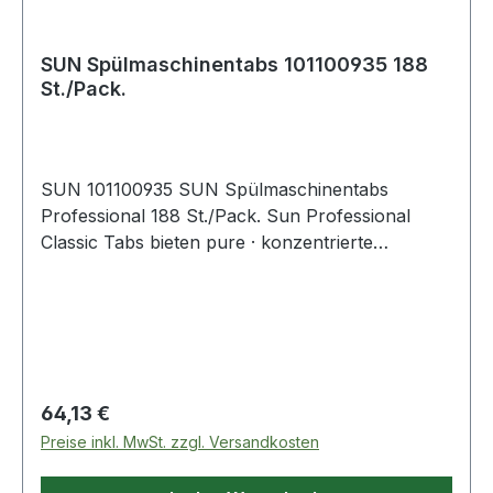
SUN Spülmaschinentabs 101100935 188
St./Pack.
SUN 101100935 SUN Spülmaschinentabs
Professional 188 St./Pack. Sun Professional
Classic Tabs bieten pure · konzentrierte
Reinigungskraft. Die enthaltenen
Schmutzbrecher lösen eingetrocknetes · Stärke
und Fett. Selbst angetrocknete Kaffee- und
Teeränder werden von den Sun Professional
Classic Tabs restlos entfernt und Tassen und
Gläser glänzen wieder. Der enthaltene
Regulärer Preis:
64,13 €
Glasschutz schützt Gläser vor Korrosion und
Preise inkl. MwSt. zzgl. Versandkosten
verhindert die Eintrübung der Gläser bei
häufigem Spülen. Die Tabs sind einzeln verpackt