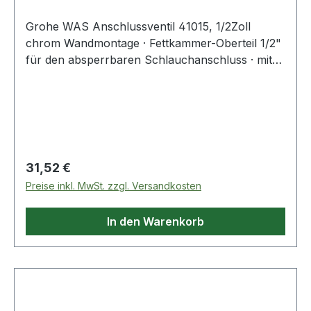
Grohe WAS Anschlussventil 41015, 1/2Zoll
chrom Wandmontage · Fettkammer-Oberteil 1/2"
für den absperrbaren Schlauchanschluss · mit
integrierter Schlauchplatzsicherung · mit
Rückflussverhinderer Typ EB · eigensicher
gegen Rückfließen · Long-Life Shine Oberfläche
Weitere technische Eigenschaften: · Ansc
Regulärer Preis:
31,52 €
Preise inkl. MwSt. zzgl. Versandkosten
In den Warenkorb