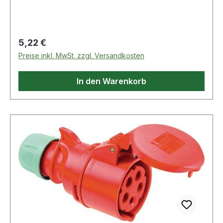
4000 873 887: mit vernickelten
KontaktenWeitere technische Eigenschaften:·
Steckerstellung: 6h
Regulärer Preis:
5,22 €
Preise inkl. MwSt. zzgl. Versandkosten
In den Warenkorb