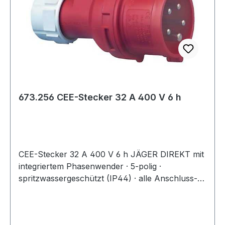
673.256 CEE-Stecker 32 A 400 V 6 h
CEE-Stecker 32 A 400 V 6 h JÄGER DIREKT mit
integriertem Phasenwender · 5-polig ·
spritzwassergeschützt (IP44) · alle Anschluss-
Schrauben geöffnet · Schnellmontagesystem ·
silikon- und halogenfrei · zentrale Einführung ·
Spannung 400 V · Steckerstellung 6 h