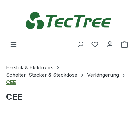
Zum Hauptinhalt springen
Du hast 0 Produ
Ware
Elektrik & Elektronik
Schalter, Stecker & Steckdose
Verlängerung
CEE
CEE