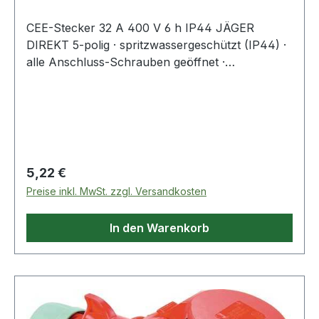
CEE-Stecker 32 A 400 V 6 h IP44 JÄGER
DIREKT 5-polig · spritzwassergeschützt (IP44) ·
alle Anschluss-Schrauben geöffnet ·
Schnellmontagesystem · silikon- und halogenfrei
· zentrale Einführung
Regulärer Preis:
5,22 €
Preise inkl. MwSt. zzgl. Versandkosten
In den Warenkorb