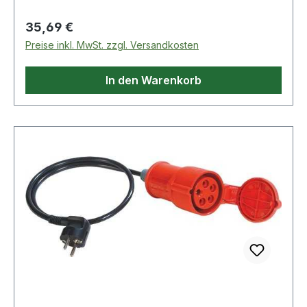
Kupplung: CEE-Kupplung 32A, 5-polig, 400V, 6h
Regulärer Preis:
35,69 €
Preise inkl. MwSt. zzgl. Versandkosten
In den Warenkorb