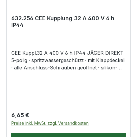
632.256 CEE Kupplung 32 A 400 V 6 h
IP44
CEE Kuppl.32 A 400 V 6 h IP44 JÄGER DIREKT
5-polig · spritzwassergeschützt · mit Klappdeckel
· alle Anschluss-Schrauben geöffnet · silikon-
und halogenfrei · zentrale Einführung ·
Spannung 400V · Steckerstellung 6hArt.-Nr.
4000 873 887: mit vernickelten
KontaktenWeitere technische Eigenschaften:·
Steckerstellung: 6h
Regulärer Preis:
6,65 €
Preise inkl. MwSt. zzgl. Versandkosten