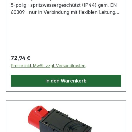
5-polig · spritzwassergeschützt (IP44) gem. EN
60309 · nur in Verbindung mit flexiblen Leitungen
zu verwenden · Nennstrom 16A · Spannung
400V· robuste Ausführung· zur Verwendung im
Innen- und Außenbereich zugelassen· kompakte
BauformWeitere technische Eigenschaften:·
Kupplung: CEE-Kupplung 16A, 5-polig, 400V, 6h
Regulärer Preis:
72,94 €
Preise inkl. MwSt. zzgl. Versandkosten
In den Warenkorb