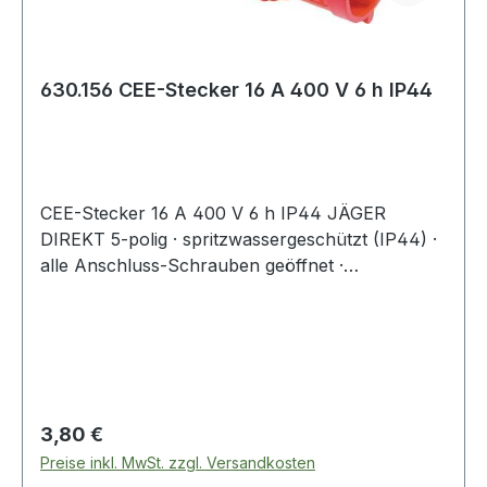
630.156 CEE-Stecker 16 A 400 V 6 h IP44
CEE-Stecker 16 A 400 V 6 h IP44 JÄGER
DIREKT 5-polig · spritzwassergeschützt (IP44) ·
alle Anschluss-Schrauben geöffnet ·
Schnellmontagesystem · silikon- und halogenfrei
· zentrale Einführung
Regulärer Preis:
3,80 €
Preise inkl. MwSt. zzgl. Versandkosten