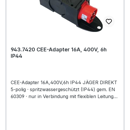
943.7420 CEE-Adapter 16A, 400V, 6h
IP44
CEE-Adapter 16A,400V,6h IP44 JÄGER DIREKT
5-polig · spritzwassergeschützt (IP44) gem. EN
60309 · nur in Verbindung mit flexiblen Leitungen
zu verwenden · Nennstrom 16A · Spannung
400V· robuste Ausführung· zur Verwendung im
Innen- und Außenbereich zugelassen· kompakte
BauformWeitere technische Eigenschaften:·