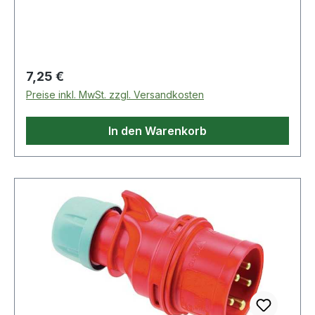
Anschluss-Schrauben geöffnet ·
Schnellmontagesystem · Spannung 400V ·
Steckerstellung 6hWeitere technische
Eigenschaften:· Steckerstellung: 6h·
Schutzklasse: IP44
Regulärer Preis:
7,25 €
Preise inkl. MwSt. zzgl. Versandkosten
In den Warenkorb