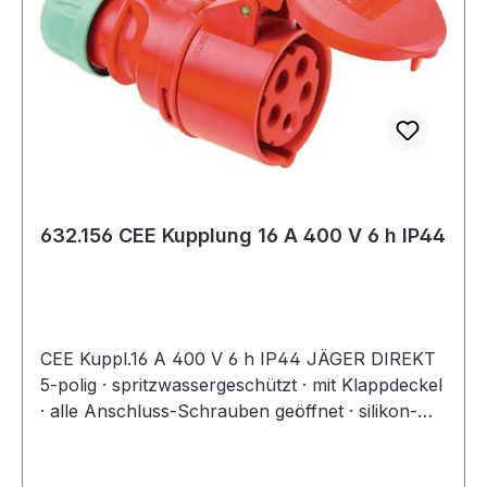
632.156 CEE Kupplung 16 A 400 V 6 h IP44
CEE Kuppl.16 A 400 V 6 h IP44 JÄGER DIREKT
5-polig · spritzwassergeschützt · mit Klappdeckel
· alle Anschluss-Schrauben geöffnet · silikon-
und halogenfrei · zentrale Einführung ·
Spannung 400V · Steckerstellung 6hArt.-Nr.