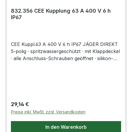
832.356 CEE Kupplung 63 A 400 V 6 h
IP67
CEE Kuppl.63 A 400 V 6 h IP67 JÄGER DIREKT
5-polig · spritzwassergeschützt · mit Klappdeckel
· alle Anschluss-Schrauben geöffnet · silikon-
und halogenfrei · zentrale Einführung ·
Spannung 400V · Steckerstellung 6hArt.-Nr.
4000 873 887: mit vernickelten
KontaktenWeitere technische Eigenschaften:·
Steckerstellung: 6h
Regulärer Preis:
29,14 €
Preise inkl. MwSt. zzgl. Versandkosten
In den Warenkorb