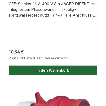
CEE-Stecker 16 A 400 V 6 h JÄGER DIREKT mit
integriertem Phasenwender · 5-polig ·
spritzwassergeschützt (IP44) · alle Anschluss-
Schrauben geöffnet · Schnellmontagesystem ·
silikon- und halogenfrei · zentrale Einführung ·
Spannung 400 V · Steckerstellung 6 h
Regulärer Preis:
10,94 €
Preise inkl. MwSt. zzgl. Versandkosten
In den Warenkorb