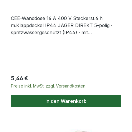
CEE-Wanddose 16 A 400 V Steckerst.6 h
m.Klappdeckel IP44 JÄGER DIREKT 5-polig ·
spritzwassergeschützt (IP44) · mit
Kabeleinführung und Klappdeckel · alle
Anschluss-Schrauben geöffnet ·
Schnellmontagesystem · Spannung 400V ·
Steckerstellung 6hWeitere technische
Eigenschaften:· Steckerstellung: 6h·
Schutzklasse: IP44
Regulärer Preis:
5,46 €
Preise inkl. MwSt. zzgl. Versandkosten
In den Warenkorb