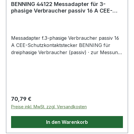
BENNING 44122 Messadapter für 3-
phasige Verbraucher passiv 16 A CEE-
Schutzkonta
Messadapter f.3-phasige Verbraucher passiv 16
A CEE-Schutzkontaktstecker BENNING für
dreiphasige Verbraucher (passiv) · zur Messung
von RPE, RISO und IEA · CEE-Kupplung (5-
polig), auf Schutzkontaktstecker (3-polig) zur
Verwendung mit Gerätetester ST 710 Art.-Nr.
4000 828 883, ST 725 Art.-Nr. 4000 828 856,
ST 755+ Set Art.-Nr. 4000 828 959, ST 760+
Set Art.-Nr. 4000 828 958
Regulärer Preis:
70,79 €
Preise inkl. MwSt. zzgl. Versandkosten
In den Warenkorb