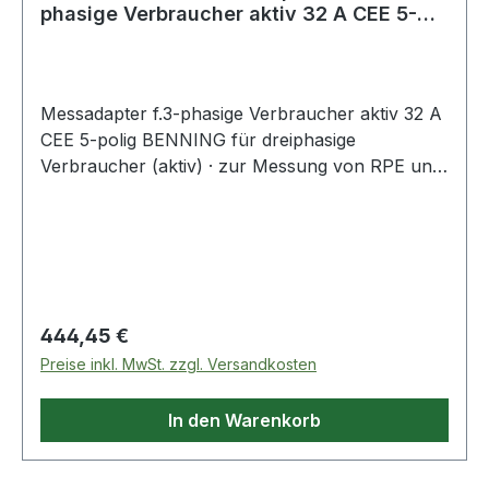
phasige Verbraucher aktiv 32 A CEE 5-
polig
Messadapter f.3-phasige Verbraucher aktiv 32 A
CEE 5-polig BENNING für dreiphasige
Verbraucher (aktiv) · zur Messung von RPE und
IPE unter Funktionsbedingung (direkte Messung)
· Adapter 400 V CEE-Kupplung/Stecker (5-polig)
mit Auswertelektronik und Messsignalleitung zur
Verwendung mit Gerätetester ST 725 Art.-Nr.
4000 828 856
Regulärer Preis:
444,45 €
Preise inkl. MwSt. zzgl. Versandkosten
In den Warenkorb