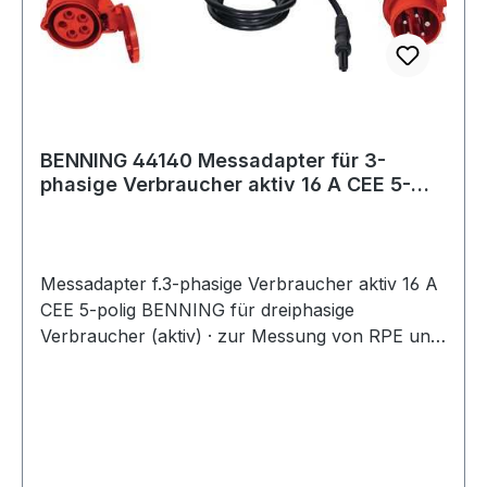
BENNING 44140 Messadapter für 3-
phasige Verbraucher aktiv 16 A CEE 5-
polig
Messadapter f.3-phasige Verbraucher aktiv 16 A
CEE 5-polig BENNING für dreiphasige
Verbraucher (aktiv) · zur Messung von RPE und
IPE unter Funktionsbedingung (direkte Messung)
· Adapter 400 V CEE-Kupplung/Stecker (5-polig)
mit Auswertelektronik und Messsignalleitung zur
Verwendung mit Gerätetester ST 725 Art.-Nr.
4000 828 856