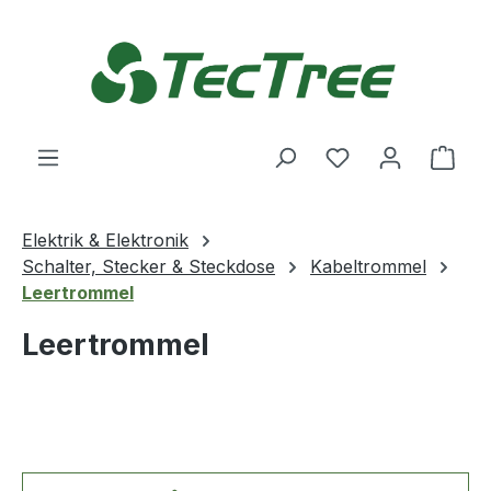
Zum Hauptinhalt springen
Du hast 0 Produ
Ware
Elektrik & Elektronik
Schalter, Stecker & Steckdose
Kabeltrommel
Leertrommel
Leertrommel