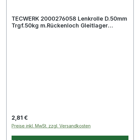
TECWERK 2000276058 Lenkrolle D.50mm
Trgf.50kg m.Rückenloch Gleitlager
Gum.grau T
Regulärer Preis:
2,81 €
Preise inkl. MwSt. zzgl. Versandkosten