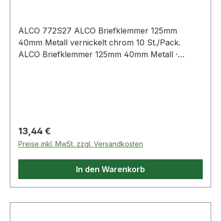
ALCO 772S27 ALCO Briefklemmer 125mm
40mm Metall vernickelt chrom 10 St./Pack.
ALCO Briefklemmer 125mm 40mm Metall ·
vernickelt chrom 10 St./Pack.
Regulärer Preis:
13,44 €
Preise inkl. MwSt. zzgl. Versandkosten
In den Warenkorb