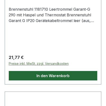
Brennenstuhl 1181710 Leertrommel Garant-G
290 mit Haspel und Thermostat Brennenstuhl
Garant G IP20 Gerätekabeltrommel leer (aus,
Spezialkunststoff, Made in
Germany)Artikelnummer1181710EAN400712300
0593 Als Ordnungshilfe für alles, was
aufzurollen ist Kabeltrommel mit
Überhitzungsschutz, Kontroll-Leuchte bei
Überhitzung und Überlastung Trommelkörper
Regulärer Preis:
21,77 €
aus Spezialkunststoff auf verzinktem
Preise inkl. MwSt. zzgl. Versandkosten
Tragegestell Ergonomischer Handgriff mit Achse
für die perfekte Kabelführung beim Auf- und
In den Warenkorb
Abrollen Lieferumfang: 1x Garant G
Gerätekabeltrommel leer in der Farbe blau - in
bester Qualität von brennenstuhl® Weitere
Produkte im Bereich