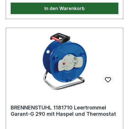
diverse Öle, Fette, Benzin und Säuren, UV- und
In den Warenkorb
OzonstrahlungLieferumfang: 1x Gummi-
Kabelhaspel X-Gum in der Farbe schwarz
Weitere Produkte im Bereich
BRENNENSTUHL 1181710 Leertrommel
Garant-G 290 mit Haspel und Thermostat