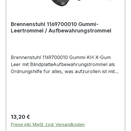
Brennenstuhl 1169700010 Gummi-
Leertrommel / Aufbewahrungstrommel
Brennenstuhl 1169700010 Gummi-KH X-Gum
Leer mit BlindplatteAufbewahrungstrommel als
Ordnungshilfe für alles, was aufzurollen ist mit
integriertem Griff - kompaktes und robustes
LeichtgewichtAufbewahrungstrommel aus einer
Spezial-Gummimischung für Dauerbelastung ist
äußerst robust, schlagfest, alterungs- und
witterungsbeständigLeertrommel eignet sich für
das Aufrollen von 20 Meter bei 1,5mm²
Regulärer Preis:
13,20 €
Leiterquerschnitt und 12 Meter bei 2,5mm²
Preise inkl. MwSt. zzgl. Versandkosten
LeiterquerschnittTrommelkörper beständig gegen