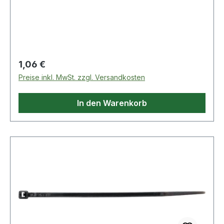
Zulassungen: DNV-GL, EN62275 ·
Temperaturbeständigkeit: -40 °C bis +85
°CWeitere technische Eigenschaften:·
Zugbelastung: 80N
Regulärer Preis:
1,06 €
Preise inkl. MwSt. zzgl. Versandkosten
In den Warenkorb