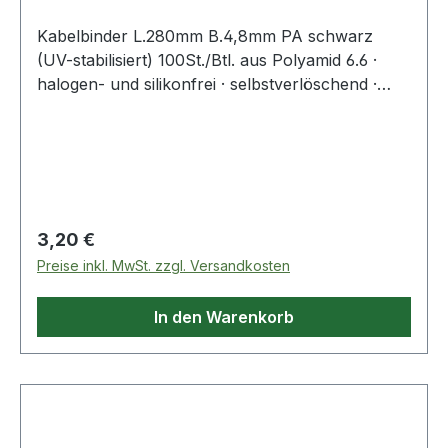
Kabelbinder L.280mm B.4,8mm PA schwarz
(UV-stabilisiert) 100St./Btl. aus Polyamid 6.6 ·
halogen- und silikonfrei · selbstverlöschend ·
Entflammbarkeitsklasse UL 94 V-2 ·
Zulassungen: DNV-GL, EN62275 ·
Temperaturbeständigkeit: -40 °C bis +85
°CWeitere technische Eigenschaften:·
Zugbelastung: 220N
Regulärer Preis:
3,20 €
Preise inkl. MwSt. zzgl. Versandkosten
In den Warenkorb