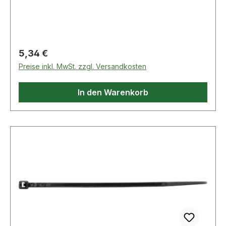
Temperaturbeständigkeit: -40 °C bis +85
°CWeitere technische Eigenschaften:·
Zugbelastung: 220N
Regulärer Preis:
5,34 €
Preise inkl. MwSt. zzgl. Versandkosten
In den Warenkorb