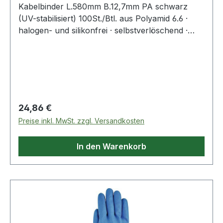
Kabelbinder L.580mm B.12,7mm PA schwarz
(UV-stabilisiert) 100St./Btl. aus Polyamid 6.6 ·
halogen- und silikonfrei · selbstverlöschend ·
Entflammbarkeitsklasse UL 94 V-2 ·
Zulassungen: DNV-GL, EN62275 ·
Temperaturbeständigkeit: -40 °C bis +85
°CWeitere technische Eigenschaften:·
Zugbelastung: 1140N
Regulärer Preis:
24,86 €
Preise inkl. MwSt. zzgl. Versandkosten
In den Warenkorb