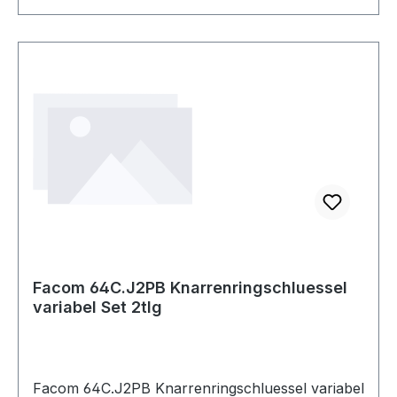
Abriebfestigkeit: 2 · Weiterreißfestigkeit: 3 ·
Stichfestigkeit: 1 · Werkstoffeignung Bau +
Garten: sehr gut geeignet · Schnittfestigkeit
(Schneidetest): 2 · Werkstoffeignung Industrie:
sehr gut geeignet · Werkstoffeignung
Lebensmittel: sehr gut geeignet · Ausführung:
wasserdicht, vollbeschichtet · Werkstoffeignung
Montage + Werkstatt: bedingt geeignet ·
Werkstoffeignung Logistik: bedingt geeignet
Facom 64C.J2PB Knarrenringschluessel
variabel Set 2tlg
Facom 64C.J2PB Knarrenringschluessel variabel