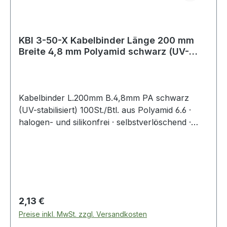
KBI 3-50-X Kabelbinder Länge 200 mm
Breite 4,8 mm Polyamid schwarz (UV-
beständ
Kabelbinder L.200mm B.4,8mm PA schwarz
(UV-stabilisiert) 100St./Btl. aus Polyamid 6.6 ·
halogen- und silikonfrei · selbstverlöschend ·
Entflammbarkeitsklasse UL 94 V-2 ·
Zulassungen: DNV-GL, EN62275 ·
Temperaturbeständigkeit: -40 °C bis +85
°CWeitere technische Eigenschaften:·
Zugbelastung: 220N
Regulärer Preis:
2,13 €
Preise inkl. MwSt. zzgl. Versandkosten