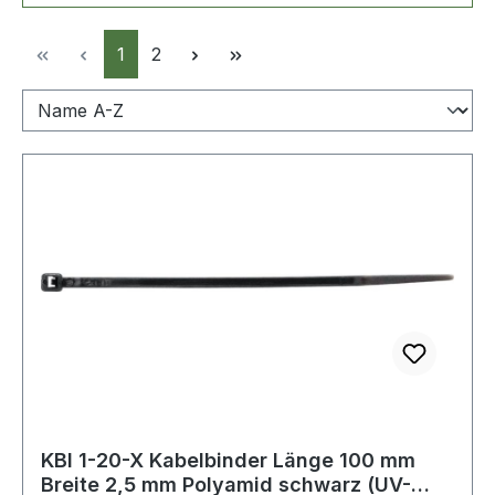
Seite
Seite
1
2
KBI 1-20-X Kabelbinder Länge 100 mm
Breite 2,5 mm Polyamid schwarz (UV-