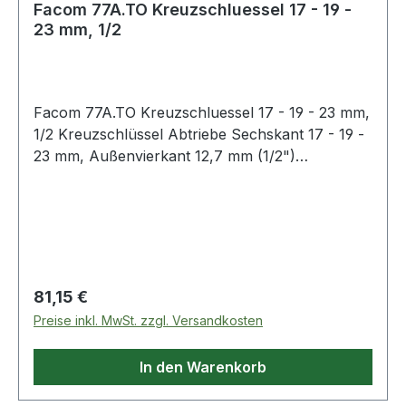
Facom 77A.TO Kreuzschluessel 17 - 19 -
23 mm, 1/2
Facom 77A.TO Kreuzschluessel 17 - 19 - 23 mm,
1/2 Kreuzschlüssel Abtriebe Sechskant 17 - 19 -
23 mm, Außenvierkant 12,7 mm (1/2")
Produktstärken: eignet sich zum Lösen der
Radmuttern an PKW, Nutzfahrzeugen und LKW
Wenn der Schlüssel mit einem Vierkant
ausgestattet ist, so ist dieser auswechselbar
Weitere Produkte im Bereich Räder - Naben -
Getriebe
Regulärer Preis:
81,15 €
Preise inkl. MwSt. zzgl. Versandkosten
In den Warenkorb