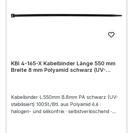
KBI 4-165-X Kabelbinder Länge 550 mm
Breite 8 mm Polyamid schwarz (UV-
beständi
Kabelbinder L.550mm B.8mm PA schwarz (UV-
stabilisiert) 100St./Btl. aus Polyamid 6.6 ·
halogen- und silikonfrei · selbstverlöschend ·
Entflammbarkeitsklasse UL 94 V-2 ·
Zulassungen: DNV-GL, EN62275 ·
Temperaturbeständigkeit: -40 °C bis +85