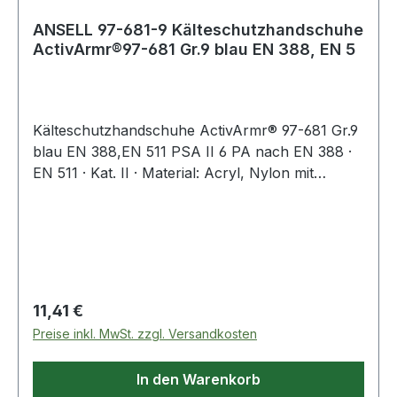
ANSELL 97-681-9 Kälteschutzhandschuhe
ActivArmr®97-681 Gr.9 blau EN 388, EN 5
Kälteschutzhandschuhe ActivArmr® 97-681 Gr.9
blau EN 388,EN 511 PSA II 6 PA nach EN 388 ·
EN 511 · Kat. II · Material: Acryl, Nylon mit
Vinylschaumbeschichtung · vollbeschichtet ·
komplett wasserdicht durch integrierte RIPEL
Technology · einzigartige Fingerbeweglichkeit ·
flexibel bis -25 °C · schützt vor Erfrierungen ·
zugelassen für Lebensmittel · ausgezeichnete
Flexibilität und Passform · für
Regulärer Preis:
11,41 €
Spezialanwendungen geeignet · Anwendung:
Preise inkl. MwSt. zzgl. Versandkosten
Bohr- und Förderarbeiten · Produktionsdienste ·
alle Arbeiten wo ein Kälteschutz erforderlich ist
In den Warenkorb
Weitere technische Eigenschaften: ·