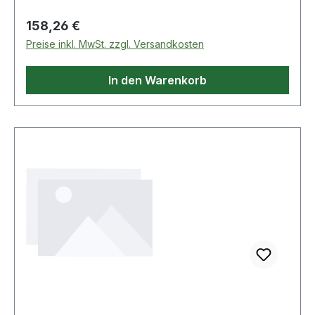
Weitere Produkte im Bereich Räder - Naben -
Getriebe
Regulärer Preis:
158,26 €
Preise inkl. MwSt. zzgl. Versandkosten
In den Warenkorb