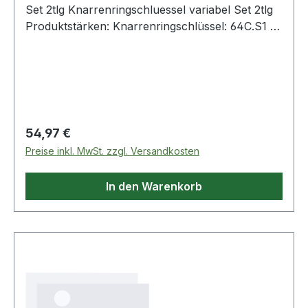
Set 2tlg Knarrenringschluessel variabel Set 2tlg
Produktstärken: Knarrenringschlüssel: 64C.S1 -
64C.S2 Kompakter und mit Hebel umschaltbarer
Knarrenmechanismus Drehwinkel 5° verchromt,
satiniert Lieferung im Karton Weitere Produkte im
Bereich Knarrenschlüssel
Regulärer Preis:
54,97 €
Preise inkl. MwSt. zzgl. Versandkosten
In den Warenkorb