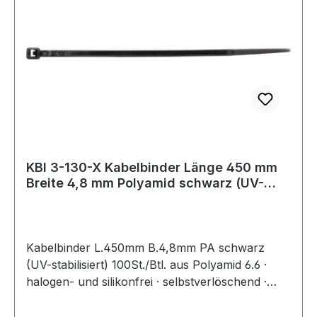
KBI 3-130-X Kabelbinder Länge 450 mm
Breite 4,8 mm Polyamid schwarz (UV-
bestän
Kabelbinder L.450mm B.4,8mm PA schwarz
(UV-stabilisiert) 100St./Btl. aus Polyamid 6.6 ·
halogen- und silikonfrei · selbstverlöschend ·
Entflammbarkeitsklasse UL 94 V-2 ·
Zulassungen: DNV-GL, EN62275 ·