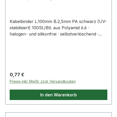
beständ
Kabelbinder L.100mm B.2,5mm PA schwarz (UV-
stabilisiert) 100St./Btl. aus Polyamid 6.6 ·
halogen- und silikonfrei · selbstverlöschend ·
Entflammbarkeitsklasse UL 94 V-2 ·
Zulassungen: DNV-GL, EN62275 ·
Temperaturbeständigkeit: -40 °C bis +85
°CWeitere technische Eigenschaften:·
Zugbelastung: 80N
Regulärer Preis:
0,77 €
Preise inkl. MwSt. zzgl. Versandkosten
In den Warenkorb