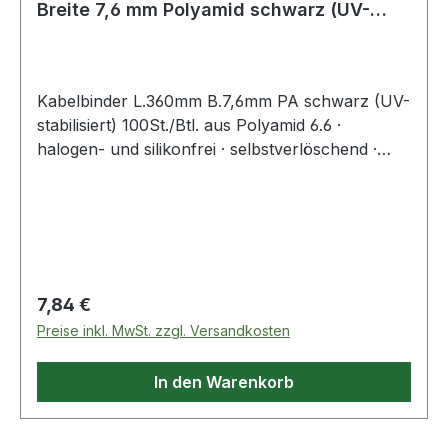
Breite 7,6 mm Polyamid schwarz (UV-
beständ
Kabelbinder L.360mm B.7,6mm PA schwarz (UV-
stabilisiert) 100St./Btl. aus Polyamid 6.6 ·
halogen- und silikonfrei · selbstverlöschend ·
Entflammbarkeitsklasse UL 94 V-2 ·
Zulassungen: DNV-GL, EN62275 ·
Temperaturbeständigkeit: -40 °C bis +85
°CWeitere technische Eigenschaften:·
Zugbelastung: 550N
Regulärer Preis:
7,84 €
Preise inkl. MwSt. zzgl. Versandkosten
In den Warenkorb