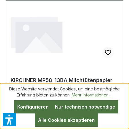
KIRCHNER MP58-13BA Milchtütenpapier
KITRA BASIC ca. 192 g/m² Länge ca. 58 m
Diese Website verwendet Cookies, um eine bestmögliche
Brei
Erfahrung bieten zu können.
Mehr Informationen ...
Konfigurieren
Nur technisch notwendige
Milchtütenpapier KITRA BASIC ca.192g/m²
L.ca.58m B.1,30m KIRCHNER beschichtetes
Alle Cookies akzeptieren
Papier, um große Flächen zu schützen und