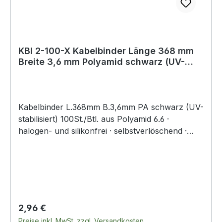
KBI 2-100-X Kabelbinder Länge 368 mm
Breite 3,6 mm Polyamid schwarz (UV-
bestän
Kabelbinder L.368mm B.3,6mm PA schwarz (UV-
stabilisiert) 100St./Btl. aus Polyamid 6.6 ·
halogen- und silikonfrei · selbstverlöschend ·
Entflammbarkeitsklasse UL 94 V-2 ·
Zulassungen: DNV-GL, EN62275 ·
Temperaturbeständigkeit: -40 °C bis +85
°CWeitere technische Eigenschaften:·
Zugbelastung: 180N
Regulärer Preis:
2,96 €
Preise inkl. MwSt. zzgl. Versandkosten