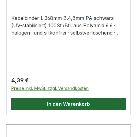
Kabelbinder L.368mm B.4,8mm PA schwarz
(UV-stabilisiert) 100St./Btl. aus Polyamid 6.6 ·
halogen- und silikonfrei · selbstverlöschend ·
Entflammbarkeitsklasse UL 94 V-2 ·
Zulassungen: DNV-GL, EN62275 ·
Temperaturbeständigkeit: -40 °C bis +85
°CWeitere technische Eigenschaften:·
Zugbelastung: 220N
Regulärer Preis:
4,39 €
Preise inkl. MwSt. zzgl. Versandkosten
In den Warenkorb