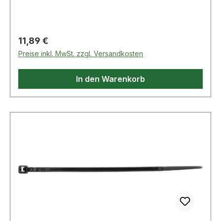
°CWeitere technische Eigenschaften:·
Zugbelastung: 600N
Regulärer Preis:
11,89 €
Preise inkl. MwSt. zzgl. Versandkosten
In den Warenkorb