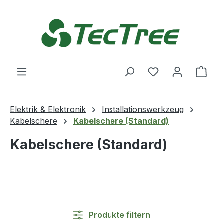
Zum Hauptinhalt springen
Du hast 0 Produ
Ware
Elektrik & Elektronik
Installationswerkzeug
Kabelschere
Kabelschere (Standard)
Kabelschere (Standard)
Produkte filtern