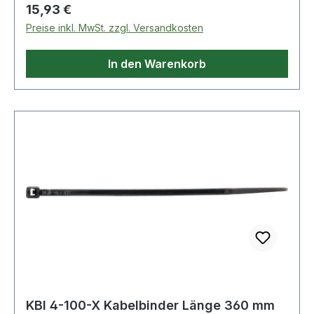
/ 150cm norm: material tested according to EN
Regulärer Preis:
15,93 €
11612 A1industrial laundry safe according to EN
Preise inkl. MwSt. zzgl. Versandkosten
ISO 15797belt material: 58% polyester, 23%
modacrylic, 19% cottonmaterial buckle and end
In den Warenkorb
piece: polyamide colour: blacksizes: 90cm /
100cm / 110cm / 120cm / 130cm / 140
KBI 4-100-X Kabelbinder Länge 360 mm