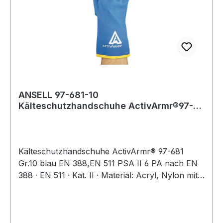
ANSELL 97-681-10
Kälteschutzhandschuhe ActivArmr®97-
681 Gr.10 blau EN 388, EN
Kälteschutzhandschuhe ActivArmr® 97-681
Gr.10 blau EN 388,EN 511 PSA II 6 PA nach EN
388 · EN 511 · Kat. II · Material: Acryl, Nylon mit
Vinylschaumbeschichtung · vollbeschichtet ·
komplett wasserdicht durch integrierte RIPEL
Technology · einzigartige Fingerbeweglichkeit ·
flexibel bis -25 °C · schützt vor Erfrierungen ·