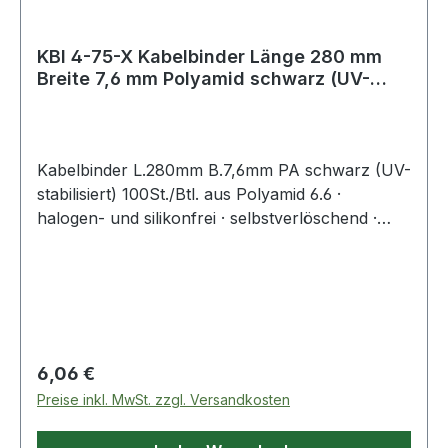
KBI 4-75-X Kabelbinder Länge 280 mm
Breite 7,6 mm Polyamid schwarz (UV-
beständ
Kabelbinder L.280mm B.7,6mm PA schwarz (UV-
stabilisiert) 100St./Btl. aus Polyamid 6.6 ·
halogen- und silikonfrei · selbstverlöschend ·
Entflammbarkeitsklasse UL 94 V-2 ·
Zulassungen: DNV-GL, EN62275 ·
Temperaturbeständigkeit: -40 °C bis +85
°CWeitere technische Eigenschaften:·
Zugbelastung: 550N
Regulärer Preis:
6,06 €
Preise inkl. MwSt. zzgl. Versandkosten