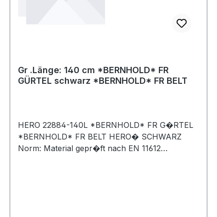
Gr .Länge: 140 cm *BERNHOLD* FR
GÜRTEL schwarz *BERNHOLD* FR BELT
HERO 22884-140L *BERNHOLD* FR G�RTEL
*BERNHOLD* FR BELT HERO� SCHWARZ
Norm: Material gepr�ft nach EN 11612
A1Industriew�schegeeignet nach EN ISO
15797Material G�rtel: 58% Polyester, 23%
Modacryl, 19% BaumwolleMaterial Schlie�e und
Endst�ck: Polyamid Farbe: schwarzGr��en:
90cm / 100cm / 110cm / 120cm / 130cm / 140 cm