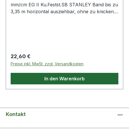
mm/cm EG II Ku.Festst.SB STANLEY Band bis zu
3,35 m horizontal ausziehbar, ohne zu knicken,
gebogen · Band auf den ersten 15 cm mit Blade
Armor Folie überzogen - um 90% reduziertes
Bruchrisiko · Band vollständig mit Mylar-
Schutzschicht überzogen · kontrollierter
Bandrücklauf für optimalen Schutz des
Endhakens · großer Haken, dreifach vernietet,
Regulärer Preis:
22,60 €
verschiebbar für Innen- und Außenmessung ·
Preise inkl. MwSt. zzgl. Versandkosten
DynaGrip Gehäuse aus Bi-Material für optimalen
Griff, schlagfest · Gürtelclip · mit Feststeller und
In den Warenkorb
automatischem Rücklauf · Genauigkeitsklasse
IIWeitere technische Eigenschaften:· Gehäuse:
Kunststoff· Genauigkeit: EG II
Kontakt