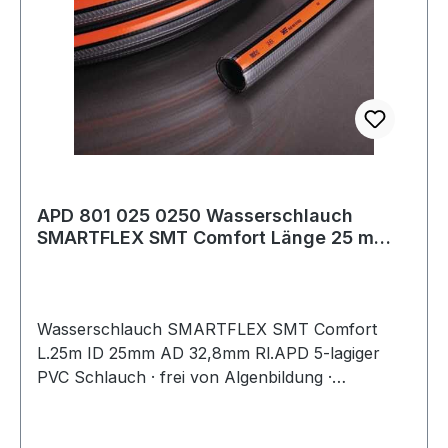
APD 801 025 0250 Wasserschlauch
SMARTFLEX SMT Comfort Länge 25 m
Innen-Ø 25 mm A
Wasserschlauch SMARTFLEX SMT Comfort
L.25m ID 25mm AD 32,8mm Rl.APD 5-lagiger
PVC Schlauch · frei von Algenbildung ·
phtalatfrei · patentierte SMT Steady Mesh
Technology · Version 801 Eigenschaften: hohe