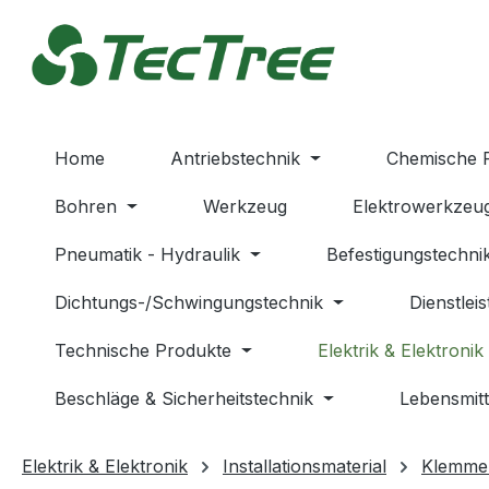
m Hauptinhalt springen
Zur Suche springen
Zur Hauptnavigation springen
Home
Antriebstechnik
Chemische 
Bohren
Werkzeug
Elektrowerkzeu
Pneumatik - Hydraulik
Befestigungstechni
Dichtungs-/Schwingungstechnik
Dienstlei
Technische Produkte
Elektrik & Elektronik
Beschläge & Sicherheitstechnik
Lebensmitt
Elektrik & Elektronik
Installationsmaterial
Klemme