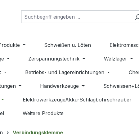
Produkte
Schweißen u. Löten
Elektromasc
ge
Zerspannungstechnik
Wälzlager
k
Betriebs- und Lagereinrichtungen
Che
stungen
Handwerkzeuge
Schweissen+L
ElektrowerkzeugeAkku-Schlagbohrschrauber
el
Weitere Produkte
n
Verbindungsklemme