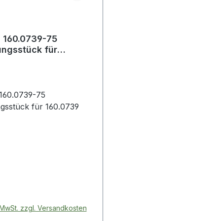
 160.0739-75
ngsstück für
9
160.0739-75
gsstück für 160.0739
 Preis:
. MwSt. zzgl. Versandkosten