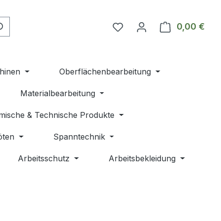
Du hast 0 Produkte auf 
0,00 €
Ware
hinen
Oberflächenbearbeitung
Materialbearbeitung
mische & Technische Produkte
öten
Spanntechnik
Arbeitsschutz
Arbeitsbekleidung