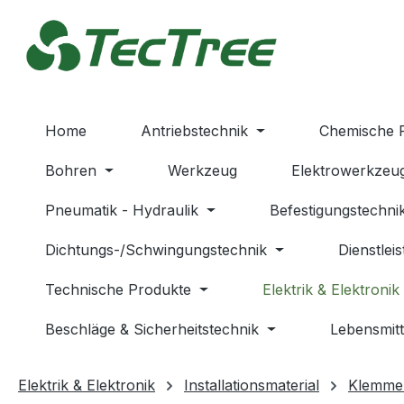
m Hauptinhalt springen
Zur Suche springen
Zur Hauptnavigation springen
Home
Antriebstechnik
Chemische 
Bohren
Werkzeug
Elektrowerkzeu
Pneumatik - Hydraulik
Befestigungstechni
Dichtungs-/Schwingungstechnik
Dienstlei
Technische Produkte
Elektrik & Elektronik
Beschläge & Sicherheitstechnik
Lebensmitt
Elektrik & Elektronik
Installationsmaterial
Klemme