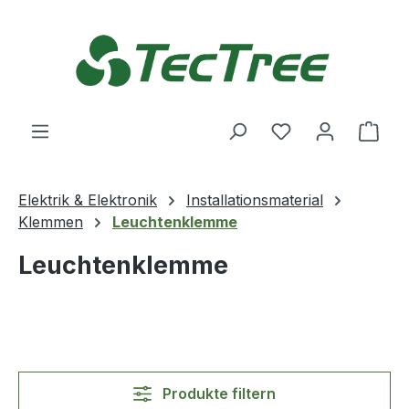
Zum Hauptinhalt springen
Du hast 0 Produ
Ware
Elektrik & Elektronik
Installationsmaterial
Klemmen
Leuchtenklemme
Leuchtenklemme
Produkte filtern