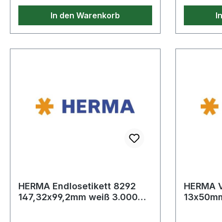
Gliederanz
In den Warenkorb
I
Teilung: 
III
HERMA Endlosetikett 8292
HERMA V
147,32x99,2mm weiß 3.000
13x50mm
St./Pack.
St./Pack