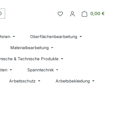
Du hast 0 Produkte auf 
0,00 €
Ware
hinen
Oberflächenbearbeitung
Materialbearbeitung
mische & Technische Produkte
öten
Spanntechnik
Arbeitsschutz
Arbeitsbekleidung