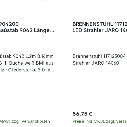
904200
BRENNENSTUHL 1171
maßstab 9042 Länge 2
LED Strahler JARO 1
 16 mm mm/cm EG III
eiß
ßstab 9042 L.2m B.16mm
Brennenstuhl 117125004
III Buche weiß BMI aus
Strahler JARO 14060
z · Gliederstärke 3,0 mm
höhe 16 mm ·
etete Gelenke und
gte Stahlfedern sorgen
afte Maßhaltigkeit · mit
lung · weiß lackiert · EG-
tsklasse III Weitere
 Preis:
Regulärer Preis:
56,75 €
 Eigenschaften: · Breite:
. MwSt. zzgl. Versandkosten
Preise inkl. MwSt. zzgl. Ver
iederstärke: 3 mm ·