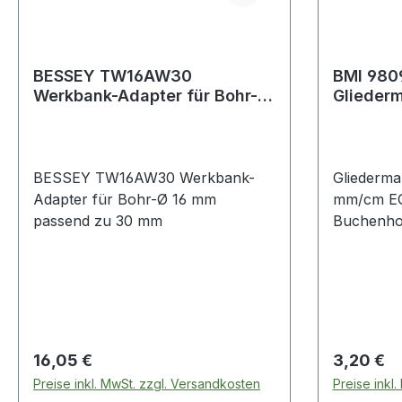
BESSEY TW16AW30
BMI 980
Werkbank-Adapter für Bohr-Ø
Glieder
16 mm passend zu 30 mm
m Breite
Buche w
BESSEY TW16AW30 Werkbank-
Gliederma
Adapter für Bohr-Ø 16 mm
mm/cm EG 
passend zu 30 mm
Buchenhol
· Glieder
durchgeni
vermessin
für dauerh
Duplex-Tei
Genauigkei
Regulärer Preis:
Regulärer
16,05 €
3,20 €
technische
Preise inkl. MwSt. zzgl. Versandkosten
Preise inkl
16mm · Gl