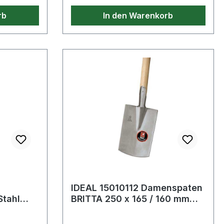
Produkte im Bereich Gelenkkopf
rb
In den Warenkorb
IDEAL 15010112 Damenspaten
BRITTA 250 x 165 / 160 mm
Ø 5 x 12
Größe 0 850 mm Stahl mit Es