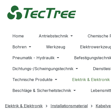
m Hauptinhalt springen
Zur Suche springen
Zur Hauptnavigation springen
Home
Antriebstechnik
Chemische 
Bohren
Werkzeug
Elektrowerkzeu
Pneumatik - Hydraulik
Befestigungstechni
Dichtungs-/Schwingungstechnik
Dienstlei
Technische Produkte
Elektrik & Elektronik
Beschläge & Sicherheitstechnik
Lebensmitt
Elektrik & Elektronik
Installationsmaterial
Kabelve