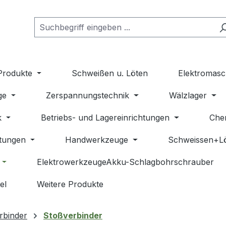
Produkte
Schweißen u. Löten
Elektromasc
ge
Zerspannungstechnik
Wälzlager
k
Betriebs- und Lagereinrichtungen
Che
stungen
Handwerkzeuge
Schweissen+L
ElektrowerkzeugeAkku-Schlagbohrschrauber
el
Weitere Produkte
rbinder
Stoßverbinder