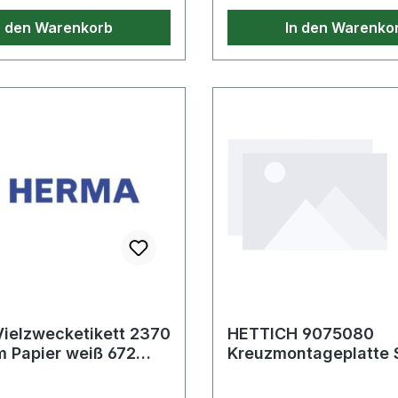
ahl: 10 · Farbe: weiß ·
n den Warenkorb
In den Warenko
mm/cm · Genauigkeit: EG
ielzwecketikett 2370
HETTICH 9075080
 Papier weiß 672
Kreuzmontageplatte Stahl
.
vernickelt D=0,0 mm 
mm mit Eu