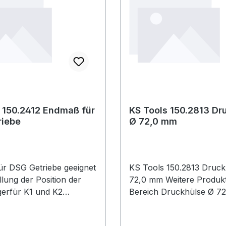
 150.2412 Endmaß für
KS Tools 150.2813 Dr
riebe
Ø 72,0 mm
r DSG Getriebe geeignet
KS Tools 150.2813 Druck
llung der Position der
72,0 mm Weitere Produkte im
gerfür K1 und K2
Bereich Druckhülse Ø
enrobuste
ngAnwendungsgebiete: