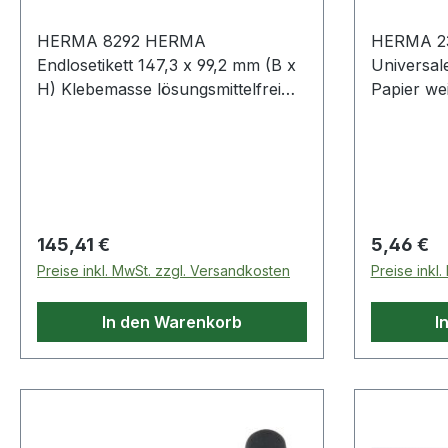
HERMA 8292 HERMA
HERMA 2
Endlosetikett 147,3 x 99,2 mm (B x
Universale
H) Klebemasse lösungsmittelfrei
Papier weiß
nicht wieder ablösbar 1-bahnig
Kennzeichn
3.000 Etik./Pack. In bester Qualität:
Überklebe
garantiert endlos · ohne
Terminier
Stapelunterbrechung.
Verschluss
Störungsfreier Lauf · optimales
Ablageverhalten und perfekte
Regulärer Preis:
Regulärer
145,41 €
5,46 €
Druckergebnisse.
Preise inkl. MwSt. zzgl. Versandkosten
Preise inkl
In den Warenkorb
I