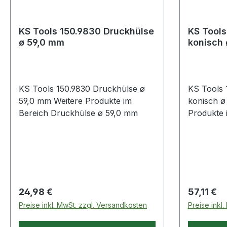
KS Tools 150.9830 Druckhülse
KS Tools
ø 59,0 mm
konisch
KS Tools 150.9830 Druckhülse ø
KS Tools 
59,0 mm Weitere Produkte im
konisch ø 81,
Bereich Druckhülse ø 59,0 mm
Produkte im Be
konisch ø
Regulärer Preis:
Regulärer
24,98 €
57,11 €
Preise inkl. MwSt. zzgl. Versandkosten
Preise inkl