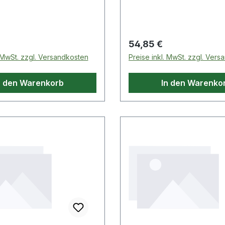
riebe in Audi, Seat,
VolkswagenGetriebe:
Produkte im
reich Endmaß für DSG Getriebe
 Preis:
Regulärer Preis:
54,85 €
. MwSt. zzgl. Versandkosten
Preise inkl. MwSt. zzgl. Ver
n den Warenkorb
In den Warenko