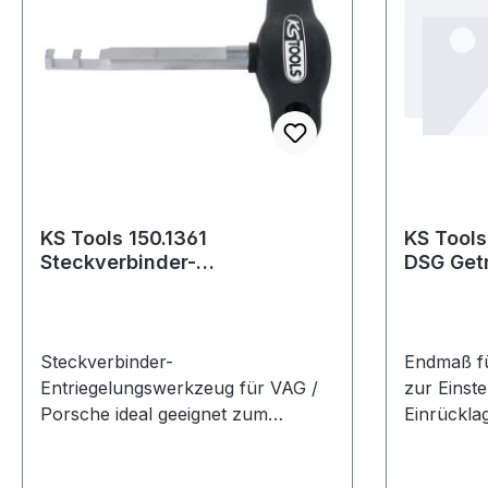
KS Tools 150.1361
KS Tools
Steckverbinder-
DSG Get
Entriegelungswerkzeug für
VAG / Porsche
Steckverbinder-
Endmaß fü
Entriegelungswerkzeug für VAG /
zur Einste
Porsche ideal geeignet zum
Einrückla
Entfernen der Steckverbinder bei
Kupplung
VAG und Porscheinsbesondere für
Ausführu