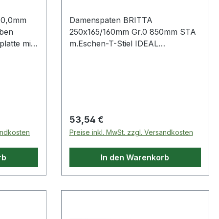
D=0,0mm
Damenspaten BRITTA
ben
250x165/160mm Gr.0 850mm STA
atte mit
m.Eschen-T-Stiel IDEAL
· für
hochglanzpoliertes Blatt · Eschen-
harniere ·
T-Stiel 850 mm Weitere technische
Eigenschaften: · Gewicht: 1250g
Regulärer Preis:
53,54 €
sandkosten
Preise inkl. MwSt. zzgl. Versandkosten
rb
In den Warenkorb