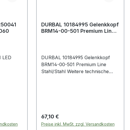
250041
DURBAL 10184995 Gelenkkopf
4060
BRM14-00-501 Premium Line
Stahl/Stahl
1 LED
DURBAL 10184995 Gelenkkopf
BRM14-00-501 Premium Line
Stahl/Stahl Weitere technische
Eigenschaften:· Außen: 36mm·
Breite: 19mm· Dichtung: keine,
offenes Lager· Gewicht: 0,135kg·
Gewindeart: Außengewinde·
Gewinderichtung: Rechtsgewinde·
Innen: 14mm· Schmierbohrung: mit
Regulärer Preis:
67,10 €
Schmierbohrung· Wartung:
sandkosten
Preise inkl. MwSt. zzgl. Versandkosten
wartungsarme Ausführung Weitere