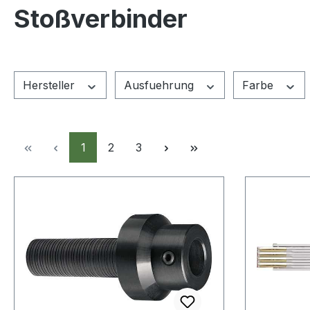
Stoßverbinder
Hersteller
Ausfuehrung
Farbe
Seite
Seite
Seite
1
2
3