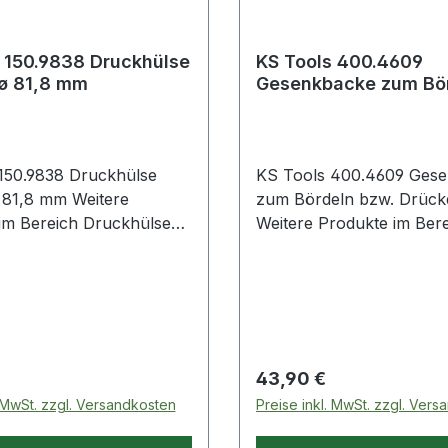
 150.9838 Druckhülse
KS Tools 400.4609
 ø 81,8 mm
Gesenkbacke zum Bö
bzw. Drücken
150.9838 Druckhülse
KS Tools 400.4609 Ges
8 mm Weitere
zum Bördeln bzw. Drück
reich Druckhülse
Weitere Produkte im Ber
 81,8 mm
Gesenkbacke zum Börde
Drücken
 Preis:
Regulärer Preis:
43,90 €
. MwSt. zzgl. Versandkosten
Preise inkl. MwSt. zzgl. Ver