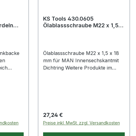
KS Tools 430.0605
rdeln
Ölablassschraube M22 x 1,5 x
18 mm für MAN
enkbacke
Ölablassschraube M22 x 1,5 x 18
en
mm für MAN Innensechskantmit
eich
Dichtring Weitere Produkte im
ln bzw.
Bereich Ölablassschraube M22 x
1,5 x 18 mm für M
Regulärer Preis:
27,24 €
sandkosten
Preise inkl. MwSt. zzgl. Versandkosten