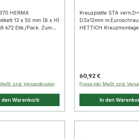
370 HERMA
Kreuzplatte STA vern.
tikett 13 x 50 mm (B x H)
D.5x12mm m.Euroschrau
 672 Etik./Pack. Zum
HETTICH Kreuzmontagepl
en · Beschriften ·
Direkt-Höhenverstellung 
n · Ordnen · zum
Sensys- und Intermat-Sc
en und Planen. Auch als
Lochreihe 37 x 32 mm
etikett geeignet.
 Preis:
Regulärer Preis:
60,92 €
. MwSt. zzgl. Versandkosten
Preise inkl. MwSt. zzgl. Ver
n den Warenkorb
In den Warenko