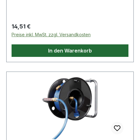
Temperguss · mit Stahlriegel · Klasse 4 · Stulp
abgerundet · Entfernung 72 mm · 9 mm
VierkantWeitere technische Eigenschaften:·
Stulplänge: 235mm· Stulpausführung: verzinkt
Regulärer Preis:
14,51 €
Preise inkl. MwSt. zzgl. Versandkosten
In den Warenkorb