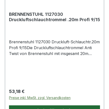
BRENNENSTUHL 1127030
Druckluftschlauchtrommel .20m Profi 9/15
Brennenstuhl 1127030 Druckluft-Schlauchtr.20m
Profi 9/15Die Druckluftschlauchtrommel Anti
Twist von Brennenstuhl mit insgesamt 20m
Schlauchlänge besticht durch ihre Qualität und
Sicherheit in allen Bereichen. Die
Schlauchtrommel eignet sich ideal zum
praktischen Auf und Abrollen während der
Arbeit. Sie überzeugt außerdem durch folgende
Eigenschaften: Mit Axial-Anschluss zum
Regulärer Preis:
53,18 €
praktischen Auf und Abrollen während der
Preise inkl. MwSt. zzgl. Versandkosten
Arbeit Mit hochwertigem Gewebeschlauch Mit
Metall-Einhand-Schnellkupplungen,