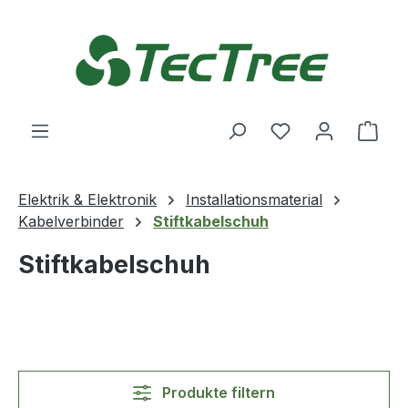
Zum Hauptinhalt springen
Du hast 0 Produ
Ware
Elektrik & Elektronik
Installationsmaterial
Kabelverbinder
Stiftkabelschuh
Stiftkabelschuh
Produkte filtern