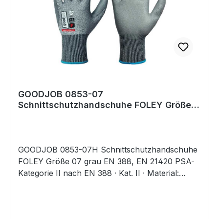
GOODJOB 0853-07
Schnittschutzhandschuhe FOLEY Größe
07 grau EN 388, EN 21420 PSA
GOODJOB 0853-07H Schnittschutzhandschuhe
FOLEY Größe 07 grau EN 388, EN 21420 PSA-
Kategorie II nach EN 388 · Kat. II · Material:
37,6% Polyethylen (HPPE) / 29,9% Polyester /
8,8% Elastan / 23,7% Stahlfaser · flexible und
dünne PU-Beschichtung · Feinstrick (13gg),