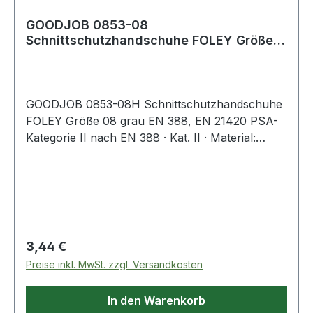
GOODJOB 0853-08
Schnittschutzhandschuhe FOLEY Größe
08 grau EN 388, EN 21420 PSA
GOODJOB 0853-08H Schnittschutzhandschuhe
FOLEY Größe 08 grau EN 388, EN 21420 PSA-
Kategorie II nach EN 388 · Kat. II · Material:
37,6% Polyethylen (HPPE) / 29,9% Polyester /
8,8% Elastan / 23,7% Stahlfaser · flexible und
dünne PU-Beschichtung · Feinstrick (13gg),
nahtlos · atmungsaktiv · Schnittschutzlevel F ·
hoher Tragekomfort und gute Fingerfertigkeit ·
gute, mechanische Beständigkeiten ·
Regulärer Preis:
3,44 €
Handrücken unbeschichtet für optimale
Preise inkl. MwSt. zzgl. Versandkosten
Belüftung · Anwendung: mechanische Arbeiten
aller Art, Montage, Industrie, Handwerk,
In den Warenkorb
etc.Weitere technische Eigenschaften:·