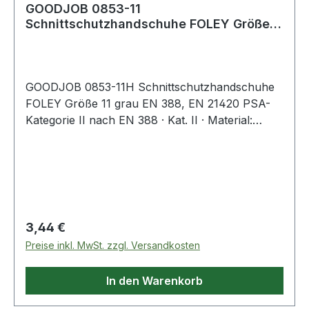
GOODJOB 0853-11
Schnittschutzhandschuhe FOLEY Größe
11 grau EN 388, EN 21420 PSA
GOODJOB 0853-11H Schnittschutzhandschuhe
FOLEY Größe 11 grau EN 388, EN 21420 PSA-
Kategorie II nach EN 388 · Kat. II · Material:
37,6% Polyethylen (HPPE) / 29,9% Polyester /
8,8% Elastan / 23,7% Stahlfaser · flexible und
dünne PU-Beschichtung · Feinstrick (13gg),
nahtlos · atmungsaktiv · Schnittschutzlevel F ·
hoher Tragekomfort und gute Fingerfertigkeit ·
gute, mechanische Beständigkeiten ·
Regulärer Preis:
3,44 €
Handrücken unbeschichtet für optimale
Preise inkl. MwSt. zzgl. Versandkosten
Belüftung · Anwendung: mechanische Arbeiten
aller Art, Montage, Industrie, Handwerk,
In den Warenkorb
etc.Weitere technische Eigenschaften:·
Werkstoffeignung Handwerk: bedingt geeignet·