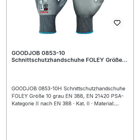
Logistik: bedingt geeignet
GOODJOB 0853-10
Schnittschutzhandschuhe FOLEY Größe
10 grau EN 388, EN 21420 PSA
GOODJOB 0853-10H Schnittschutzhandschuhe
FOLEY Größe 10 grau EN 388, EN 21420 PSA-
Kategorie II nach EN 388 · Kat. II · Material:
37,6% Polyethylen (HPPE) / 29,9% Polyester /
8,8% Elastan / 23,7% Stahlfaser · flexible und
dünne PU-Beschichtung · Feinstrick (13gg),
nahtlos · atmungsaktiv · Schnittschutzlevel F ·