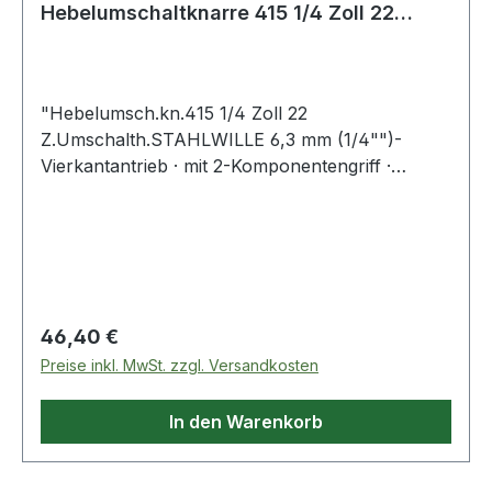
Hebelumschaltknarre 415 1/4 Zoll 22
Zähne Umschalthebel
"Hebelumsch.kn.415 1/4 Zoll 22
Z.Umschalth.STAHLWILLE 6,3 mm (1/4"")-
Vierkantantrieb · mit 2-Komponentengriff ·
Chrome-Alloy-Steel, verchromt ·
Rückschwenkwinkel 16,4° 22 Zähne DIN
3122/ISO 3315 Weitere technische Eigenschaften:
· Länge: 117mm · Oberfläche: verchromt ·
Material: Chrom-Alloy-Stahl"
Regulärer Preis:
46,40 €
Preise inkl. MwSt. zzgl. Versandkosten
In den Warenkorb