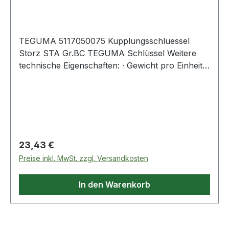
BC
TEGUMA 5117050075 Kupplungsschluessel
Storz STA Gr.BC TEGUMA Schlüssel Weitere
technische Eigenschaften: · Gewicht pro Einheit:
0,262kg · Knaggenabstand: 66 / 89mm · Norm:
DIN 14822
Regulärer Preis:
23,43 €
Preise inkl. MwSt. zzgl. Versandkosten
In den Warenkorb