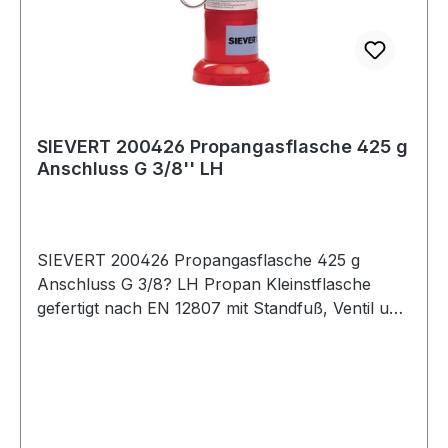
SIEVERT 200426 Propangasflasche 425 g
Anschluss G 3/8'' LH
SIEVERT 200426 Propangasflasche 425 g
Anschluss G 3/8? LH Propan Kleinstflasche
gefertigt nach EN 12807 mit Standfuß, Ventil und
Aufhängehaken · vom Benutzer selbst befüllbar
mit Umfüllstutzen · Fassungsvermögen 425 gr.
Weitere technische Eigenschaften: · Gasart:
Propan · Anschluss: G 3/8? LH