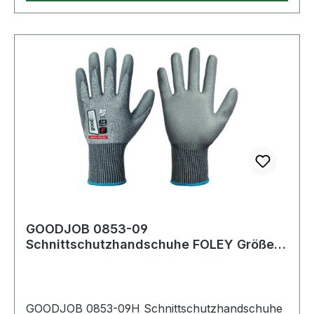
Werkstoffeignung Handwerk: bedingt geeignet·
Abriebfestigkeit: 4· Weiterreißfestigkeit: 4·
Stichfestigkeit: 3· EN-ISO-Schnittfestigkeit
(Newton): F· Werkstoffeignung Industrie: sehr
gut geeignet· Werkstoffeignung Montage +
Werkstatt: sehr gut geeignet· Werkstoffeignung
Logistik: bedingt geeignet
GOODJOB 0853-09
Schnittschutzhandschuhe FOLEY Größe
09 grau EN 388, EN 21420 PSA
GOODJOB 0853-09H Schnittschutzhandschuhe