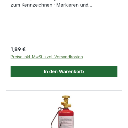
zum Kennzeichnen · Markieren und
Organisieren. Farben sorgen für mehr Übersicht.
Sicher haftend auf allen Oberflächen.
Regulärer Preis:
1,89 €
Preise inkl. MwSt. zzgl. Versandkosten
In den Warenkorb