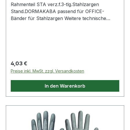
Rahmenteil STA verz.f.3-tlg.Stahlzargen
Stand.DORMAKABA passend für OFFICE-
Bänder für Stahlzargen Weitere technische
Eigenschaften: · Rollen-Ø: 15mm ·
Anschlagrichtung: DIN links / rechts
Regulärer Preis:
4,03 €
Preise inkl. MwSt. zzgl. Versandkosten
In den Warenkorb