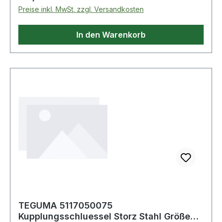
Zähne: 72 · Verpackung: Rolltasche · Material:
Preise inkl. MwSt. zzgl. Versandkosten
Chrom-Alloy-Stahl · Schlüsselweiten: 8-19mm
Lieferung in Rolltasche aus Textilmaterial mit
In den Warenkorb
Klettverschluss
TEGUMA 5117050075
Kupplungsschluessel Storz Stahl Größe