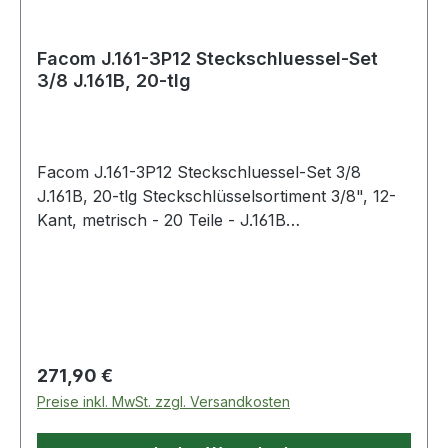
Facom J.161-3P12 Steckschluessel-Set
3/8 J.161B, 20-tlg
Facom J.161-3P12 Steckschluessel-Set 3/8
J.161B, 20-tlg Steckschlüsselsortiment 3/8", 12-
Kant, metrisch - 20 Teile - J.161B
Produktstärken: Enthält: 1 Dichte Hochleistungs-
Umschaltknarre 3/8": J.161B. 15 Steckschlüssel
3/8, 12-Kant, metrisch: J. 7 - 8 - 9 - 10 - 11 - 12 -
13 - 14 - 15 - 16 - 17 - 18 - 19 - 21 - 22 mm. 2
Verlängerungen 3/8": L 125 mm (J.210) - L 250
mm (J.215). 1 Kardan 3/8": J.240A. 1 Gleitgriff
Regulärer Preis:
271,90 €
3/8": J.120A. Lieferung mit einem
Preise inkl. MwSt. zzgl. Versandkosten
Piktogrammblatt zum Personalisieren Ihres
Koffers. Leerer Koffer: BP.MBOXM.