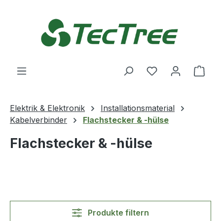
Zum Hauptinhalt springen
Du hast 0 Produ
Ware
Elektrik & Elektronik
Installationsmaterial
Kabelverbinder
Flachstecker & -hülse
Flachstecker & -hülse
Produkte filtern