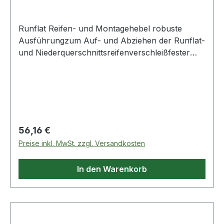
Runflat Reifen- und Montagehebel robuste
Ausführungzum Auf- und Abziehen der Runflat-
und Niederquerschnittsreifenverschleißfester
und auswechselbarer Kunststoffschutz
vermeidet Kratzer und Abrutschenvermeidet
Beschädigungen an der Karkasseangepasste
Bauform für beschädigungsfreies und sicheres
Montierenextra abgerundetes Hebelende für
materialschonenden Einsatzmatt satiniertChrom
Regulärer Preis:
56,16 €
Vanadium Weitere Produkte im Bereich Runflat
Preise inkl. MwSt. zzgl. Versandkosten
Reifen- und Montagehebel
In den Warenkorb