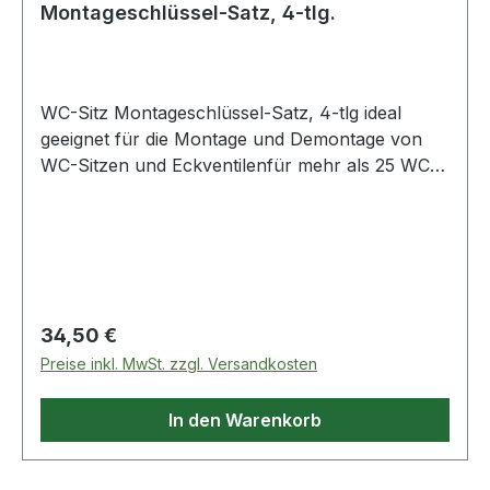
Montageschlüssel-Satz, 4-tlg.
WC-Sitz Montageschlüssel-Satz, 4-tlg ideal
geeignet für die Montage und Demontage von
WC-Sitzen und Eckventilenfür mehr als 25 WC-
Sitzbefestigungen geeignetsauber, hygienisch
und einfach in der Handhabungsehr handlich
und optimale Hebelwirkung durch spezielles
Gelenkauch für schwer zugängliche Bereiche
geeignetschont Finger und Händekein lästiges
Nachziehen mehrinklusive 3 Adapter mit
Regulärer Preis:
34,50 €
Sonderprofilenmit 1-KomponentengriffSpezial-
Preise inkl. MwSt. zzgl. Versandkosten
Kunststoff Weitere Produkte im Bereich WC-Sitz
Montageschlüssel-Satz, 4-tlg
In den Warenkorb