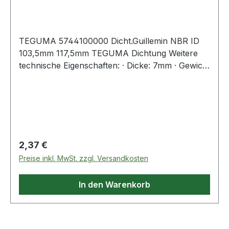
TEGUMA 5744100000 Dicht.Guillemin NBR ID
103,5mm 117,5mm TEGUMA Dichtung Weitere
technische Eigenschaften: · Dicke: 7mm · Gewicht
pro Einheit: 0,023kg · Nenngröße: 100
Regulärer Preis:
2,37 €
Preise inkl. MwSt. zzgl. Versandkosten
In den Warenkorb