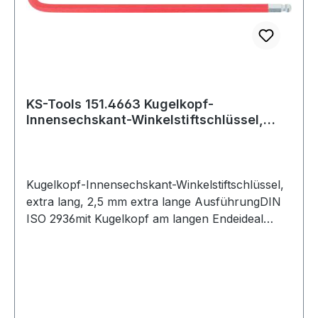
KS-Tools 151.4663 Kugelkopf-
Innensechskant-Winkelstiftschlüssel,
extra lang, 2,5
Kugelkopf-Innensechskant-Winkelstiftschlüssel,
extra lang, 2,5 mm extra lange AusführungDIN
ISO 2936mit Kugelkopf am langen Endeideal
geeignet für schwer zugängliche Schraubenjede
Schlüsselweite mit Farbcodedurchgehend
gehärtetmatt verchromtSpezial-Werkzeugstahl
Weitere Produkte im Bereich Kugelkopf-
Innensechskant-Winkelstiftschl