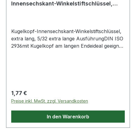
Innensechskant-Winkelstiftschlüssel,
extra lang, 5/3
Kugelkopf-Innensechskant-Winkelstiftschlüssel,
extra lang, 5/32 extra lange AusführungDIN ISO
2936mit Kugelkopf am langen Endeideal geeignet
für schwer zugängliche Schraubenjede
Schlüsselweite mit Farbcodedurchgehend
gehärtetmatt verchromtSpezial-Werkzeugstahl
Weitere Produkte im Bereich Kugelkopf-
Innensechskant-Winkelstiftschl
Regulärer Preis:
1,77 €
Preise inkl. MwSt. zzgl. Versandkosten
In den Warenkorb