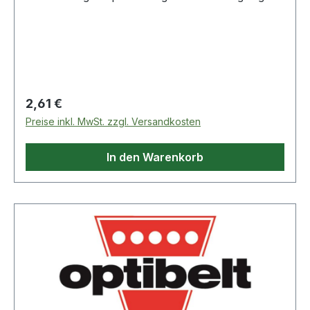
für schwer zugängliche Schraubenjede
Schlüsselweite mit Farbcodedurchgehend
gehärtetmatt verchromtSpezial-Werkzeugstahl
Weitere Produkte im Bereich Kugelkopf-
Innensechskant-Winkelstiftschl
Regulärer Preis:
2,61 €
Preise inkl. MwSt. zzgl. Versandkosten
In den Warenkorb