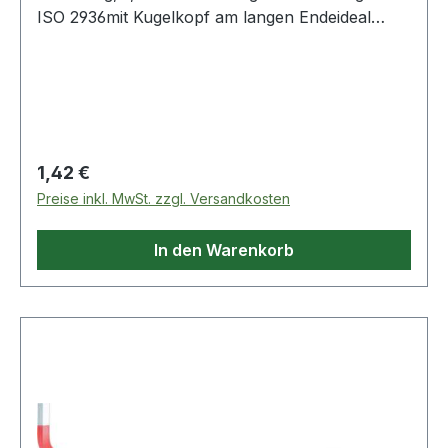
ISO 2936mit Kugelkopf am langen Endeideal
geeignet für schwer zugängliche Schraubenjede
Schlüsselweite mit Farbcodedurchgehend
gehärtetmatt verchromtSpezial-Werkzeugstahl
Weitere Produkte im Bereich Kugelkopf-
Innensechskant-Winkelstiftschl
Regulärer Preis:
1,42 €
Preise inkl. MwSt. zzgl. Versandkosten
In den Warenkorb