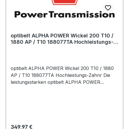
optibelt ALPHA POWER Wickel 200 T10 /
1880 AP / T10 188077TA Hochleistungs-
Zahnr
optibelt ALPHA POWER Wickel 200 T10 / 1880
AP / T10 188077TA Hochleistungs-Zahnr Die
leistungsstarken optibelt ALPHA POWER
Zahnriemen sind das Ergebnis einer
konsequenten Weiterentwicklung. Die vielfältigen
Erfahrungen mit dem ALPHA TORQUE Zahnrie­
men wurden in dieser Riemengeneration
umgesetzt.
Regulärer Preis:
349,97 €