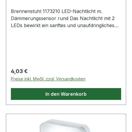
Brennenstuhl 1173210 LED-Nachtlicht m.
Dämmerungssensor rund Das Nachtlicht mit 2
LEDs bewirkt ein sanftes und unaufdringliches
Licht Sehr energiesparend (0,85 W) und sehr
langlebig (jahrelange Betriebsdauer) Das
Orientierungslicht verfügt über einen
Dämmungssensor, der das Licht bei Dunkelheit
automatisch einschaltet Das Nachtlicht vermittelt
Sicherheit in dunklen Räumen, z. B. im Flur oder
Regulärer Preis:
4,03 €
Schlafzimmer Lieferumfang: 1 x Brennenstuhl
Preise inkl. MwSt. zzgl. Versandkosten
LED-Nachtlicht OL 02R rund in weiß mit
Dämmungssensor - in bester Qualität von
In den Warenkorb
brennenstuhl® Weitere Produkte im Bereich