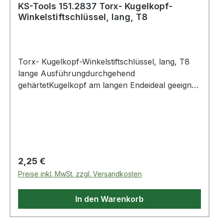
KS-Tools 151.2837 Torx- Kugelkopf-
Winkelstiftschlüssel, lang, T8
Torx- Kugelkopf-Winkelstiftschlüssel, lang, T8
lange Ausführungdurchgehend
gehärtetKugelkopf am langen Endeideal geeignet
für schwer zugängliche Schraubenmatt
verchromtSpezial-Werkzeugstahl Weitere
Produkte im Bereich Torx- Kugelkopf-
Winkelstiftschlüssel, la
Regulärer Preis:
2,25 €
Preise inkl. MwSt. zzgl. Versandkosten
In den Warenkorb