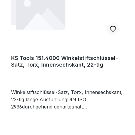
KS Tools 151.4000 Winkelstiftschlüssel-
Satz, Torx, Innensechskant, 22-tlg
Winkelstiftschlüssel-Satz, Torx, Innensechskant,
22-tlg lange AusführungDIN ISO
2936durchgehend gehärtetmatt
verchromtSpezial-Werkzeugstahlin stabilem
Klapphalter Weitere Produkte im Bereich
ftschlüssel-Satz, Torx, Innensechskant,