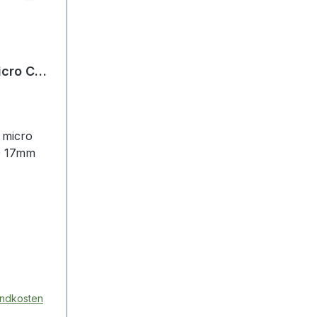
icro CA-
80 17 mm
 micro
0 17mm
it von
hte und
tens
chwer
Stellen ·
otoren-
sandkosten
nur durch