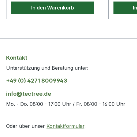
LCD-Bildsc
In den Warenkorb
I
Display un
einem Komf
Anschluss
digitale B
technische
Gewicht: 0,
Kontakt
Unterstützung und Beratung unter:
+49 (0) 4271 8009943
info@tectree.de
Mo. - Do. 08:00 - 17:00 Uhr / Fr. 08:00 - 16:00 Uhr
Oder über unser
Kontaktformular
.