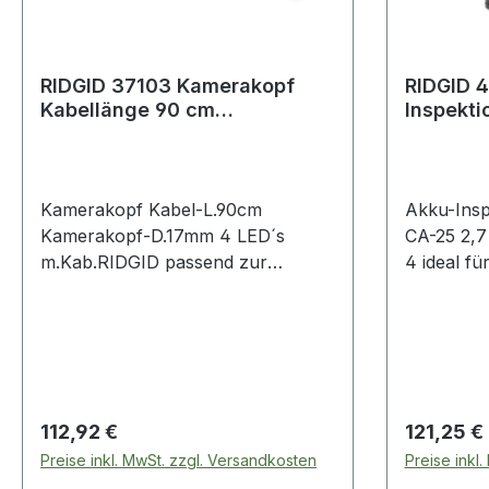
RIDGID 37103 Kamerakopf
RIDGID 
Kabellänge 90 cm
Inspekti
Kamerakopf-D. 17 mm 4 LED´s
25 2,4 Z
mit Kabel
LED 4 Ka
Kamerakopf Kabel-L.90cm
Akku-Insp
Kamerakopf-D.17mm 4 LED´s
CA-25 2,
m.Kab.RIDGID passend zur
4 ideal f
Inspektionskamera SeeSnake®
Stellen · 
micro , micro CA 350,
kompakte 
microExplorer · mit halbflexiblem
eignet sic
Kabel · Beleuchtung: einstellbare
Inspektio
LEDs
Stellen · 
halbflexib
Regulärer Preis:
Regulärer
112,92 €
121,25 €
Aluminiu
Preise inkl. MwSt. zzgl. Versandkosten
Preise inkl
ausgestatt