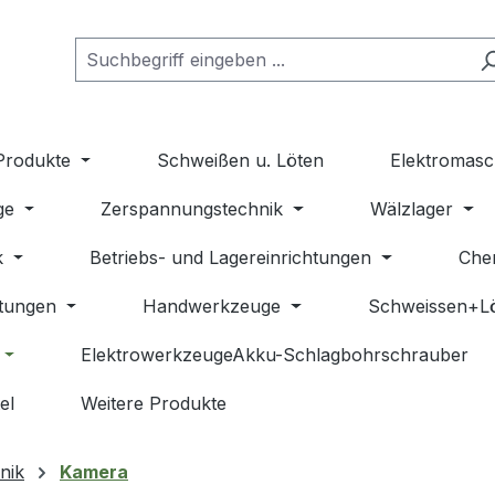
Produkte
Schweißen u. Löten
Elektromasc
ge
Zerspannungstechnik
Wälzlager
k
Betriebs- und Lagereinrichtungen
Che
stungen
Handwerkzeuge
Schweissen+L
ElektrowerkzeugeAkku-Schlagbohrschrauber
el
Weitere Produkte
nik
Kamera