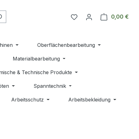
Du hast 0 Produkte auf 
0,00 €
Ware
hinen
Oberflächenbearbeitung
Materialbearbeitung
mische & Technische Produkte
öten
Spanntechnik
Arbeitsschutz
Arbeitsbekleidung