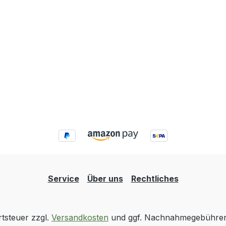
Stromversorgung: 12 V L
Akku Gewicht: 2,5 kg (ink
Audio Rekorder: ja, integri
Headset) Zubehör: Hake
und Spiegel (inkl.) Weiter
technische Eigenschaften:
Gewicht: 0,9kg · Speiche
SD-Karte · prüfpflichtig: j
Service
Über uns
Rechtliches
rtsteuer zzgl.
Versandkosten
und ggf. Nachnahmegebühren,