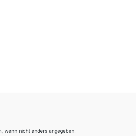
i-Ionen
l. Akku)
ert (inkl.
n, Magnet
e
 ·
rmedium:
a
 wenn nicht anders angegeben.