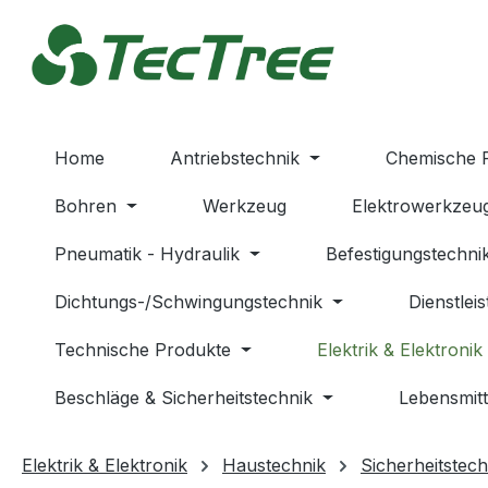
m Hauptinhalt springen
Zur Suche springen
Zur Hauptnavigation springen
Home
Antriebstechnik
Chemische 
Bohren
Werkzeug
Elektrowerkzeu
Pneumatik - Hydraulik
Befestigungstechni
Dichtungs-/Schwingungstechnik
Dienstlei
Technische Produkte
Elektrik & Elektronik
Beschläge & Sicherheitstechnik
Lebensmitt
Elektrik & Elektronik
Haustechnik
Sicherheitstech