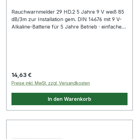
Rauchwarnmelder 29 HD.2 5 Jahre 9 V weiß 85
dB/3m zur Installation gem. DIN 14676 mit 9 V-
Alkaline-Batterie für 5 Jahre Betrieb · einfache
Bedienung durch Multifunktionstaste für
Funktionsprüfung und Stummschaltung · Maße:
ca. Ø 100 x H 35 mm · Farbe: weiß · Warnton:
85dBA Weitere technische Eigenschaften: ·
Norm: EN 14604:2005 Lieferung im Einzelkarton
inkl. 9 V-Alkaline-Batterie, Montagematerial u.
Regulärer Preis:
14,63 €
Bedienungsanleitung · geprüft gem. EN 14604,
Preise inkl. MwSt. zzgl. Versandkosten
CE 0333-CPR292165 · Hinweis zur Entsorgung
von Batterien und Akkus Da wir Batterien und
In den Warenkorb
Akkus bzw. solche Geräte verkaufen, die
Batterie