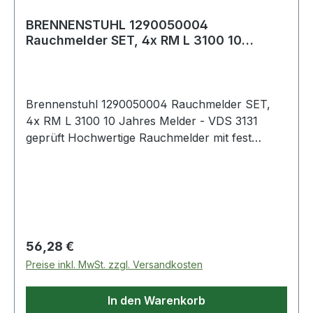
BRENNENSTUHL 1290050004
Rauchmelder SET, 4x RM L 3100 10
Jahres Melder - VDS 313
Brennenstuhl 1290050004 Rauchmelder SET,
4x RM L 3100 10 Jahres Melder - VDS 3131
geprüft Hochwertige Rauchmelder mit fest
eingebauter Langzeitbatterie - 3V Lithium Batterie
für ständige Funktionssicherheit Im Alarmfall
melden die Brandmelder ein lautstarkes,
durchdringendes Alarmsignal (85dB) -
Rauchwarnmelder retten Leben Hochwertige
Rauchmelder - VdS zertifiziert (geprüft nach VdS
Regulärer Preis:
56,28 €
DIN EN 14604) - Mehr Sicherheit für Sie, Ihre
Preise inkl. MwSt. zzgl. Versandkosten
Familie und Ihr Eigentum Rauchwarnmelder
detektieren frühzeitig Rauch in Ihren
In den Warenkorb
Innenräumen und warnt Sie rechtzeitig vor