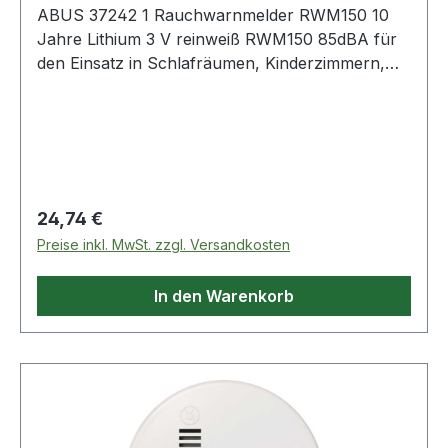
ABUS 37242 1 Rauchwarnmelder RWM150 10
Jahre Lithium 3 V reinweiß RWM150 85dBA für
den Einsatz in Schlafräumen, Kinderzimmern,
Fluren, Wohnmobilen etc. geeignet · besonders
langlebig durch eine 10-Jahres-BatterieWeitere
technische Eigenschaften:· Prüfzeichen: DIN EN
14604 + VdS 3131· Norm: DIN EN 14604 + VdS
3131
Regulärer Preis:
24,74 €
Preise inkl. MwSt. zzgl. Versandkosten
In den Warenkorb