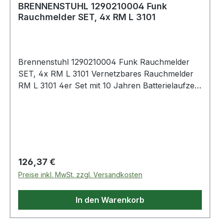
einen akustischen Alarm von sich, sodass die
BRENNENSTUHL 1290210004 Funk
Rauchmelder SET, 4x RM L 3101
Brandquelle schnell lokalisiert werden kann
Weitere Produkte im Bereich
Brennenstuhl 1290210004 Funk Rauchmelder
SET, 4x RM L 3101 Vernetzbares Rauchmelder
RM L 3101 4er Set mit 10 Jahren Batterielaufzeit
(vernetzbar mit bis zu 40 Rauchmeldern, geprüft
nach DIN EN
14604)neuArtikelnummer1290210004EAN40071
23680313 Funk-Rauchmelder im praktischen 4er
Set mit einer drahtlosen Vernetzung von bis zu
40 Rauchmeldern, im Falle eines Alarms ertönen
Regulärer Preis:
126,37 €
alle miteinander verbundenen Rauchmelder
Preise inkl. MwSt. zzgl. Versandkosten
gleichzeitig (Funkreichweite bis zu 100m) Dank
festeingebauter Lithium-Batterie ist das
In den Warenkorb
vernetzbare Rauchmelder 4er Set 10 Jahre
betriebsbereit und sorgt somit für eine ständige