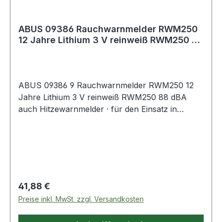
ABUS 09386 Rauchwarnmelder RWM250
12 Jahre Lithium 3 V reinweiß RWM250 88
dBA
ABUS 09386 9 Rauchwarnmelder RWM250 12
Jahre Lithium 3 V reinweiß RWM250 88 dBA
auch Hitzewarnmelder · für den Einsatz in
Küchen, Räume mit offenen Küchenbereichen
und Ähnliches etc. geeignet · der Sensor im
Inneren misst ständig die Temperatur und
meldet, ob zum Beispiel die Pfanne oder der
Toaster Feuer gefangen habenWeitere
technische Eigenschaften:· Prüfzeichen: Q-Label
Regulärer Preis:
41,88 €
zertifiziert durch KRIWAN TESTZENTRUM·
Preise inkl. MwSt. zzgl. Versandkosten
Norm: Q-Label zertifiziert durch KRIWAN
TESTZENTRUM