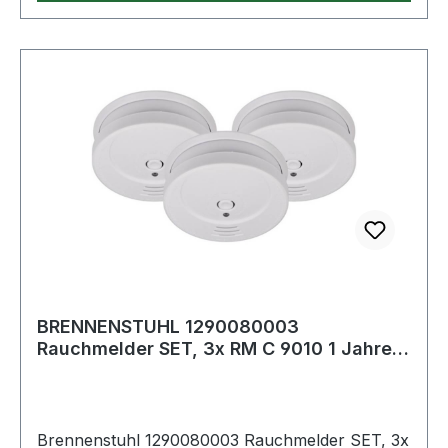
möglichen Gefahren und finanziellen Schäden -
ideal für die Deckenmontage im Schlafzimmer,
Wohnzimmer, Kinderzimmer, Flur etc. 4x
Rauchmelder RM L 3100 in der Farbe weiß und
4x Befestigungsmaterial für eine einfache
Montage Weitere Produkte im Bereich
BRENNENSTUHL 1290080003
Rauchmelder SET, 3x RM C 9010 1 Jahres
Melder
Brennenstuhl 1290080003 Rauchmelder SET, 3x