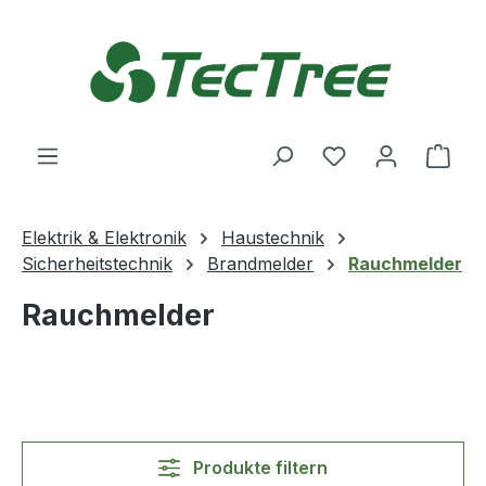
Zum Hauptinhalt springen
Du hast 0 Produ
Ware
Elektrik & Elektronik
Haustechnik
Sicherheitstechnik
Brandmelder
Rauchmelder
Rauchmelder
Produkte filtern