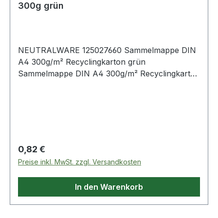
300g grün
NEUTRALWARE 125027660 Sammelmappe DIN
A4 300g/m² Recyclingkarton grün
Sammelmappe DIN A4 300g/m² Recyclingkarton
blau
Regulärer Preis:
0,82 €
Preise inkl. MwSt. zzgl. Versandkosten
In den Warenkorb