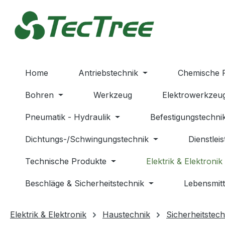
m Hauptinhalt springen
Zur Suche springen
Zur Hauptnavigation springen
Home
Antriebstechnik
Chemische 
Bohren
Werkzeug
Elektrowerkzeu
Pneumatik - Hydraulik
Befestigungstechni
Dichtungs-/Schwingungstechnik
Dienstlei
Technische Produkte
Elektrik & Elektronik
Beschläge & Sicherheitstechnik
Lebensmitt
Elektrik & Elektronik
Haustechnik
Sicherheitstech