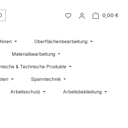
Du hast 0 Produkte auf 
0,00 €
Ware
hinen
Oberflächenbearbeitung
Materialbearbeitung
mische & Technische Produkte
öten
Spanntechnik
Arbeitsschutz
Arbeitsbekleidung