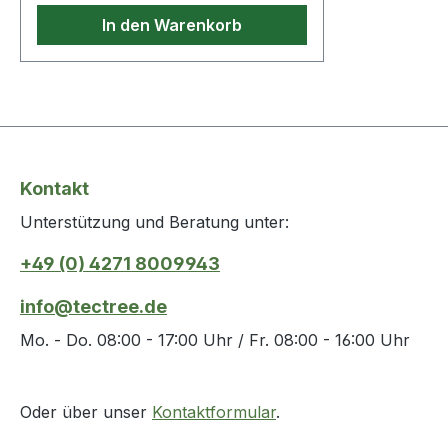
von Kleinutensilien · wie Ladekabel
In den Warenkorb
für Tablet-PCs und Smartphones ·
Stecker · Laserpointer · Stifte · Post
it · Textmarker · SD-Karten · etc..
Kontakt
Unterstützung und Beratung unter:
+49 (0) 4271 8009943
info@tectree.de
Mo. - Do. 08:00 - 17:00 Uhr / Fr. 08:00 - 16:00 Uhr
Oder über unser
Kontaktformular
.