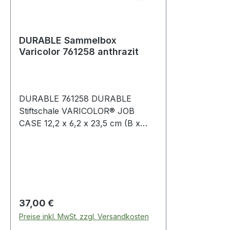
DURABLE Sammelbox
Varicolor 761258 anthrazit
DURABLE 761258 DURABLE
Stiftschale VARICOLOR® JOB
CASE 12,2 x 6,2 x 23,5 cm (B x
Innovative mobile Box mit
schließendem Deckel für ein
Höchstmaß an Flexibilität.
Ergonomisch und funktional. Zur
Nutzung am Arbeitsplatz und für
den mobilen Transporteinsatz
Regulärer Preis:
37,00 €
geeignet. Mit innenliegender
Preise inkl. MwSt. zzgl. Versandkosten
Fächerschale. Zur Aufbewahrung