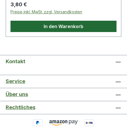
enthalten, sind wir nach dem Batteriegesetz
Regulärer Preis:
3,80 €
(BattG) verpflichtet, Sie auf Folgendes
Preise inkl. MwSt. zzgl. Versandkosten
hinzuweisen: Das Symbol des durchgestrichen
In den Warenkorb
Kontakt
Service
Über uns
Rechtliches