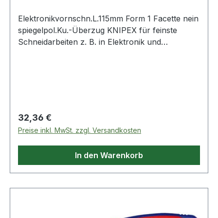
Elektronikvornschn.L.115mm Form 1 Facette nein
spiegelpol.Ku.-Überzug KNIPEX für feinste
Schneidarbeiten z. B. in Elektronik und
Feinmechanik · durchgestecktes
Präzisionsgelenk · Schneiden zusätzlich induktiv
gehärtet, Schneidenhärte ca. min. 56 HRC ·
Spezial-Werkzeugstahl in Sondergüte,
geschmiedet, mehrstufig ölgehärtetKopf
spiegelpoliertWeitere technische Eigenschaften:·
Regulärer Preis:
32,36 €
A: 11mm· C: 16mm· D: 7mm· Form: 1· B: 6mm·
Preise inkl. MwSt. zzgl. Versandkosten
Kopf: spiegelpoliert
In den Warenkorb