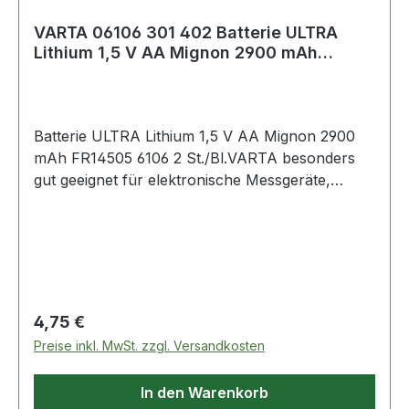
VARTA 06106 301 402 Batterie ULTRA
Lithium 1,5 V AA Mignon 2900 mAh
FR14505 6106
Batterie ULTRA Lithium 1,5 V AA Mignon 2900
mAh FR14505 6106 2 St./Bl.VARTA besonders
gut geeignet für elektronische Messgeräte,
Handsender usw. Weitere technische
Eigenschaften: · Inhalt: 2 Stück · Gebinde: Blister
Hinweis zur Entsorgung von Batterien und
Akkus Da wir Batterien und Akkus bzw. solche
Geräte verkaufen, die Batterien und Akkus
enthalten, sind wir nach dem Batteriegesetz
Regulärer Preis:
4,75 €
(BattG) verpflichtet, Sie auf Folgendes
Preise inkl. MwSt. zzgl. Versandkosten
hinzuweisen: Das Symbol des durchgestrichen
In den Warenkorb