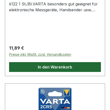
6122 1 St./Bl.VARTA besonders gut geeignet für
elektronische Messgeräte, Handsender usw.
Weitere technische Eigenschaften: · Inhalt: 1
Stück · Gebinde: Blister Hinweis zur Entsorgung
von Batterien und Akkus Da wir Batterien und
Akkus bzw. solche Geräte verkaufen, die
Batterien und Akkus enthalten, sind wir nach
dem Batteriegesetz (BattG) verpflichtet, Sie auf
Regulärer Preis:
11,89 €
Folgendes hinzuweisen: Das Symbol des
Preise inkl. MwSt. zzgl. Versandkosten
durchgestrichen
In den Warenkorb