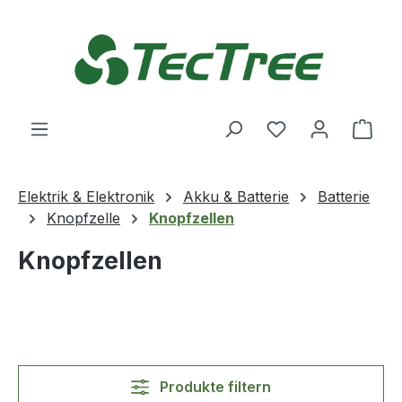
Zum Hauptinhalt springen
Du hast 0 Produ
Ware
Elektrik & Elektronik
Akku & Batterie
Batterie
Knopfzelle
Knopfzellen
Knopfzellen
Produkte filtern