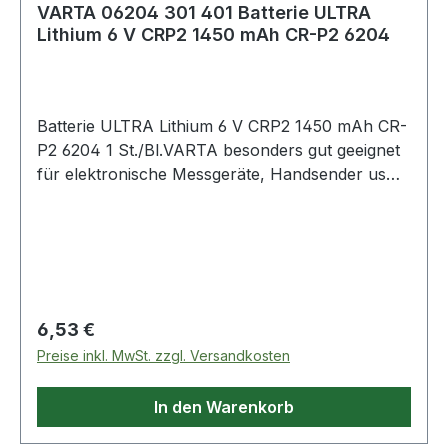
VARTA 06204 301 401 Batterie ULTRA
Lithium 6 V CRP2 1450 mAh CR-P2 6204
Batterie ULTRA Lithium 6 V CRP2 1450 mAh CR-
P2 6204 1 St./Bl.VARTA besonders gut geeignet
für elektronische Messgeräte, Handsender usw.
Weitere technische Eigenschaften: · Inhalt: 1
Stück · Gebinde: Blister Hinweis zur Entsorgung
von Batterien und Akkus Da wir Batterien und
Akkus bzw. solche Geräte verkaufen, die
Batterien und Akkus enthalten, sind wir nach
dem Batteriegesetz (BattG) verpflichtet, Sie auf
Regulärer Preis:
6,53 €
Folgendes hinzuweisen: Das Symbol des
Preise inkl. MwSt. zzgl. Versandkosten
durchgestrichen
In den Warenkorb