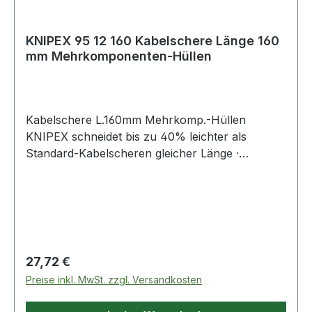
KNIPEX 95 12 160 Kabelschere Länge 160
mm Mehrkomponenten-Hüllen
Kabelschere L.160mm Mehrkomp.-Hüllen
KNIPEX schneidet bis zu 40% leichter als
Standard-Kabelscheren gleicher Länge ·
durchtrennt Adern oder Litzen durch abgestufte
Klingen nacheinander · schneidet Cu- und Al-
Mehrleiterkabel feinadrig bis Ø 15 mm (50 mm²)
und massive Cu- und Al-Kabel bis 5 x 4 mm² ·
leichter, sauberer Schnitt ohne zu quetschen ·
gehärtete Schneiden mit Präzisionsschliff ·
Regulärer Preis:
27,72 €
Klemmschutz · nicht für Stahldraht und
Preise inkl. MwSt. zzgl. Versandkosten
hartgezogene Kupferleiter geeignet · Spezial-
Werkzeugstahl · Werkzeug brüniert Weitere