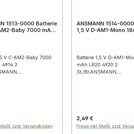
 1513-0000 Batterie
ANSMANN 1514-0000 
-AM2-Baby 7000 mAh
1,5 V D-AM1-Mono 1
14
LR20 4920
1,5 V C-AM2-Baby 7000
Batterie 1,5 V D-AM1-M
 4914 2
mAh LR20 4920 2
NSMANN
St./Bl.ANSMANN
ngsbatterie · Alkali-
Hochleistungsbatterie · Al
lMn) · besonders gut
Mangan (AlMn) · besond
ür Geräte mit extrem
geeignet für Geräte mit 
romanforderungen und
hohen Stromanforderun
zung · cadmium- und
Dauernutzung · cadmium
rfrei · auf Blisterkarte
quecksilberfrei · auf Blis
 Preis:
Regulärer Preis:
2,49 €
chnische Eigenschaften: ·
Weitere technische Eigens
. MwSt. zzgl. Versandkosten
Preise inkl. MwSt. zzgl. Ver
Stück · Gebinde: Blister
Inhalt: 2 Stück · Gebinde: