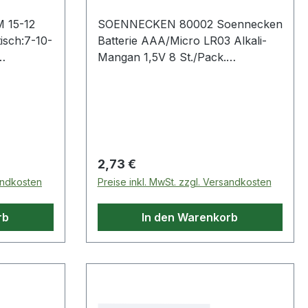
M 15-12
SOENNECKEN 80002 Soennecken
tisch:7-10-
Batterie AAA/Micro LR03 Alkali-
Mangan 1,5V 8 St./Pack.
Profi-
Soennecken Batterie AAA/Micro
gsladung ·
LR03 Alkali-Mangan 1,5V 8
zessor
St./Pack.
ng
l-,
Regulärer Preis:
2,73 €
alzium-
sandkosten
Preise inkl. MwSt. zzgl. Versandkosten
12V ·
ronik ·
rb
In den Warenkorb
 Batterien
ntladenen
ch ·