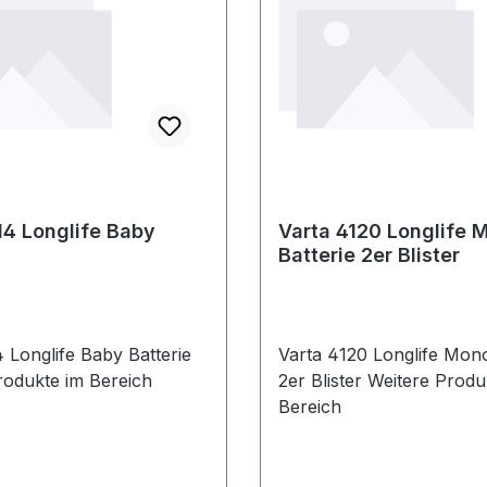
vollisolierte LadezangenW
technische Eigenschaften:
360mm· Länge: 210mm·
prüfpflichtig: ja· Höhe: 
14 Longlife Baby
Varta 4120 Longlife 
Batterie 2er Blister
 Longlife Baby Batterie
Varta 4120 Longlife Mono
rodukte im Bereich
2er Blister Weitere Produkte im
Bereich