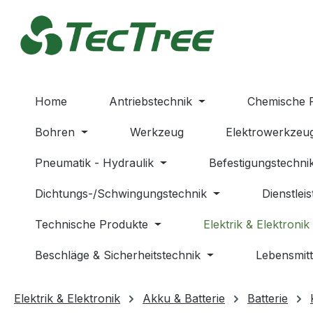
m Hauptinhalt springen
Zur Suche springen
Zur Hauptnavigation springen
Home
Antriebstechnik
Chemische 
Bohren
Werkzeug
Elektrowerkzeu
Pneumatik - Hydraulik
Befestigungstechni
Dichtungs-/Schwingungstechnik
Dienstlei
Technische Produkte
Elektrik & Elektronik
Beschläge & Sicherheitstechnik
Lebensmitt
Elektrik & Elektronik
Akku & Batterie
Batterie