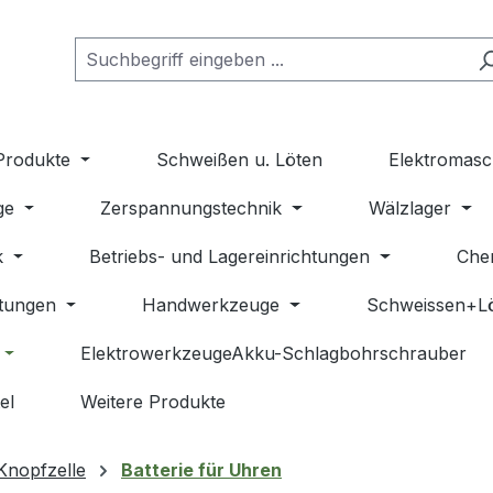
Produkte
Schweißen u. Löten
Elektromasc
ge
Zerspannungstechnik
Wälzlager
k
Betriebs- und Lagereinrichtungen
Che
stungen
Handwerkzeuge
Schweissen+L
ElektrowerkzeugeAkku-Schlagbohrschrauber
el
Weitere Produkte
Knopfzelle
Batterie für Uhren