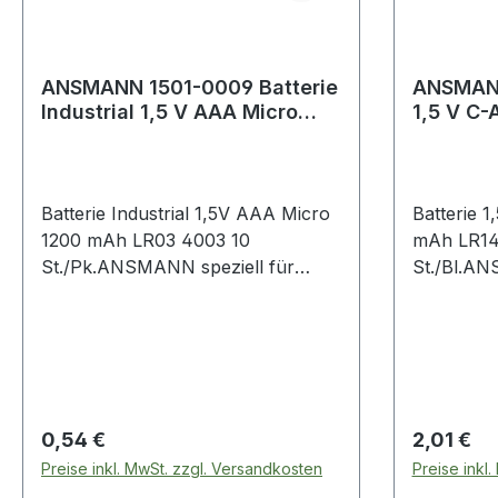
ANSMANN 1501-0009 Batterie
ANSMANN
Industrial 1,5 V AAA Micro
1,5 V C
1200 mAh LR03 4003
LR14 49
Batterie Industrial 1,5V AAA Micro
Batterie 
1200 mAh LR03 4003 10
mAh LR14
St./Pk.ANSMANN speziell für
St./Bl.A
professionelle Anwendungen
Hochleistu
konzipiert · für den Einsatz in z.B.
Mangan (A
Taschenlampen,
geeignet f
Sicherheitssystemen, Mikrofonen
hohen St
oder medizinischen Instrumenten
Dauernut
Weitere technische Eigenschaften: ·
quecksilbe
Regulärer Preis:
Regulärer
0,54 €
2,01 €
Inhalt: 10 Stück · Gebinde: Pack
Weitere te
Preise inkl. MwSt. zzgl. Versandkosten
Preise inkl
Inhalt: 2 