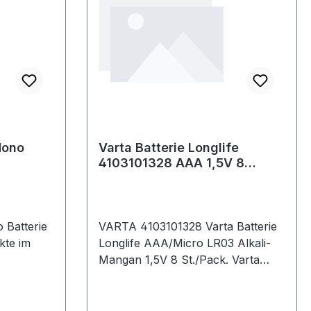
eitere
· Breite:
140mm
Mono
Varta Batterie Longlife
4103101328 AAA 1,5V 8
St./Pack.
 Batterie
VARTA 4103101328 Varta Batterie
Longlife AAA/Micro LR03 Alkali-
Mangan 1,5V 8 St./Pack. Varta
Batterie Longlife AAA/Micro LR03
Alkali-Mangan 1,5V 8 St./Pack.