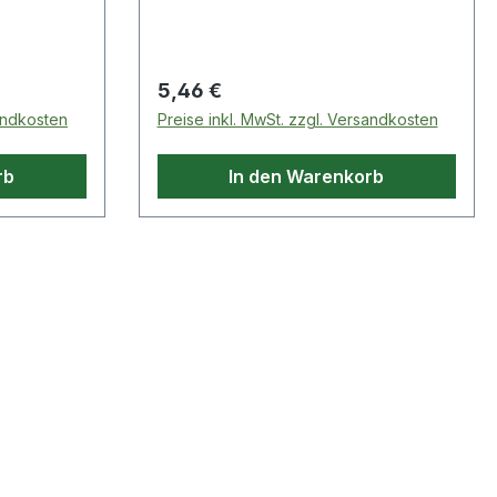
Regulärer Preis:
5,46 €
sandkosten
Preise inkl. MwSt. zzgl. Versandkosten
rb
In den Warenkorb