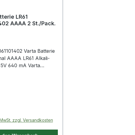
tterie LR61
402 AAAA 2 St./Pack.
1101402 Varta Batterie
nal AAAA LR61 Alkali-
,5V 640 mA Varta
Professional AAAA LR61
ngan 1,5V 640 mAh 2
 Preis:
. MwSt. zzgl. Versandkosten