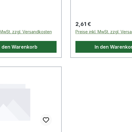
 Preis:
Regulärer Preis:
2,61 €
. MwSt. zzgl. Versandkosten
Preise inkl. MwSt. zzgl. Ver
n den Warenkorb
In den Warenko