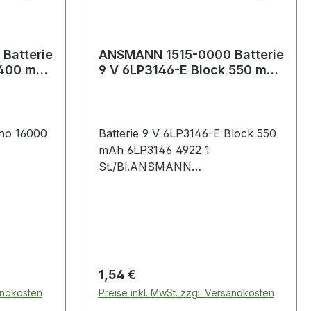
Batterie
ANSMANN 1515-0000 Batterie
8400 mAh
9 V 6LP3146-E Block 550 mAh
6LP3146 4922
ono 16000
Batterie 9 V 6LP3146-E Block 550
mAh 6LP3146 4922 1
St./Bl.ANSMANN
kali-
Hochleistungsbatterie · Alkali-
ers gut
Mangan (AlMn) · besonders gut
extrem
geeignet für Geräte mit extrem
gen und
hohen Stromanforderungen und
- und
Dauernutzung · cadmium- und
terkarte
quecksilberfrei · auf Blisterkarte
Regulärer Preis:
1,54 €
chaften: ·
Weitere technische Eigenschaften: ·
sandkosten
Preise inkl. MwSt. zzgl. Versandkosten
 Blister
Inhalt: 1 Stück · Gebinde: Blister