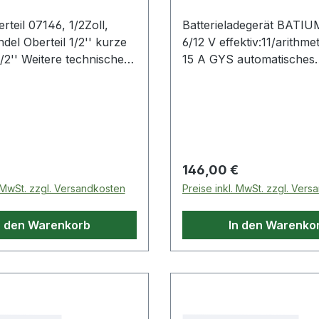
teil 07146, 1/2Zoll,
Batterieladegerät BATIU
del Oberteil 1/2'' kurze
6/12 V effektiv:11/arithme
1/2'' Weitere technische
15 A GYS automatisches
ten: · Mit Bedienelement:
Batterieladegerät für die 
Werkstatt · inkl. Erhaltun
3 Ladestufen · Mikropro
gesteuert · für die
überwachungsfreie Ladu
wartungsfreier AGM-, Ge
 Preis:
Regulärer Preis:
146,00 €
START-STOP- und Blei-K
. MwSt. zzgl. Versandkosten
Preise inkl. MwSt. zzgl. Ver
Starterbatterien mit 6V / 
Schutz der Fahrzeugelekt
n den Warenkorb
In den Warenko
automatisches Laden von
ab 2V Restspannung ·
Zwangsladung von tief e
Batterien (ab 0,5V) mögli
Verpolungs- und
Überspannungsschutz ·