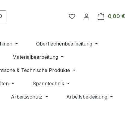
Du hast 0 Produkte auf 
0,00 €
Ware
hinen
Oberflächenbearbeitung
Materialbearbeitung
mische & Technische Produkte
öten
Spanntechnik
Arbeitsschutz
Arbeitsbekleidung