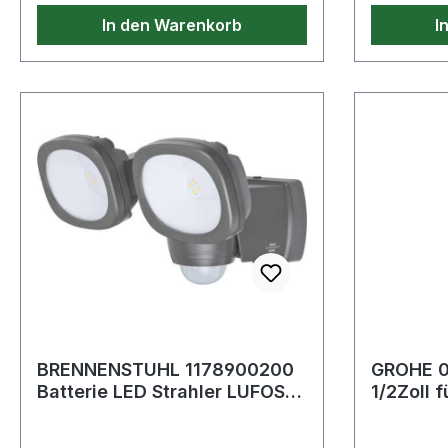
Hinweis z
In den Warenkorb
I
Batterien
Batterien
Geräte ver
und Akkus
dem Batte
verpflicht
hinzuweis
durchgest
BRENNENSTUHL 1178900200
GROHE 0
Batterie LED Strahler LUFOS
1/2Zoll 
420 xxxlm Doppelkopf IP44
Batterie