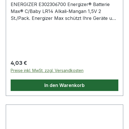
ENERGIZER E302306700 Energizer® Batterie
Max® C/Baby LR14 Alkali-Mangan 1,5V 2
St./Pack. Energizer Max schützt Ihre Geräte und
speichert Power auf Dauer. Premium Alkali-
Batterie für zuverlässige und langlebige Leistung.
Die innovative Energizer PowerSeal Technologie
speichert Energie 10 Jahre lang und bietet Ihnen
die Leistung · die Sie benötigen · wann immer
notwendig. Energizer Max Batterien eignen sich
Regulärer Preis:
4,03 €
für alle Geräte des täglichen Gebrauchs.
Preise inkl. MwSt. zzgl. Versandkosten
In den Warenkorb