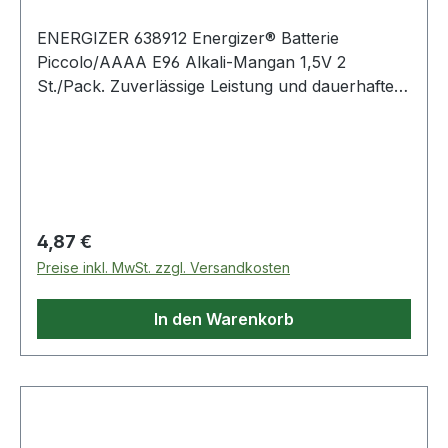
ENERGIZER 638912 Energizer® Batterie
Piccolo/AAAA E96 Alkali-Mangan 1,5V 2
St./Pack. Zuverlässige Leistung und dauerhafte
Energiequelle für anspruchsvolle Geräte des
täglichen Gebrauchs.
Regulärer Preis:
4,87 €
Preise inkl. MwSt. zzgl. Versandkosten
In den Warenkorb