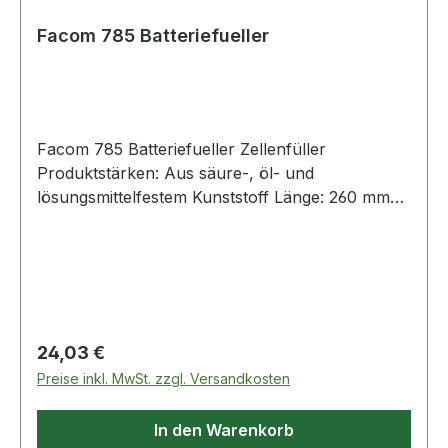
Facom 785 Batteriefueller
Facom 785 Batteriefueller Zellenfüller
Produktstärken: Aus säure-, öl- und
lösungsmittelfestem Kunststoff Länge: 260 mm
Durchmesser: 70 mm Zusatzinformationen:
Hinweis zur Entsorgung von Batterien und
AkkusDa wir Batterien und Akkus bzw. solche
Geräte verkaufen, die Batterien und Akkus
enthalten, sind wir nach dem Batteriegesetz
(BattG) verpflichtet, Sie auf Folgendes
Regulärer Preis:
24,03 €
hinzuweisen:Das Symbol des durchgestrichenen
Preise inkl. MwSt. zzgl. Versandkosten
Mülleimers auf Batterien oder Akkumulatoren
bedeutet, dass diese nach Verbrauch nicht im
In den Warenkorb
Hausmüll entsorgt werden dürfen. Sofern