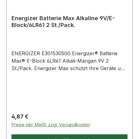
Energizer Batterie Max Alkaline 9V/E-
Block/6LR61 2 St./Pack.
ENERGIZER E301530500 Energizer® Batterie
Max® E-Block 6LR61 Alkali-Mangan 9V 2
St./Pack. Energizer Max schützt Ihre Geräte und
speichert Power auf Dauer. Premium Alkali-
Batterie für zuverlässige und langlebige Leistung.
Die innovative Energizer PowerSeal Technologie
speichert Energie 10 Jahre lang und bietet Ihnen
die Leistung · die Sie benötigen · wann immer
notwendig. Energizer Max Batterien eignen sich
Regulärer Preis:
4,87 €
für alle Geräte des täglichen Gebrauchs.
Preise inkl. MwSt. zzgl. Versandkosten