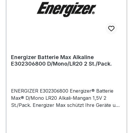
Energizer Batterie Max Alkaline
E302306800 D/Mono/LR20 2 St./Pack.
ENERGIZER E302306800 Energizer® Batterie
Max® D/Mono LR20 Alkali-Mangan 1,5V 2
St./Pack. Energizer Max schützt Ihre Geräte und
speichert Power auf Dauer. Premium Alkali-
Batterie für zuverlässige und langlebige Leistung.
Die innovative Energizer PowerSeal Technologie