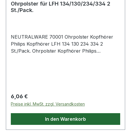
Ohrpolster für LFH 134/130/234/334 2
eingesetzten Schadstoffes. Die chemischen
St./Pack.
Bezeichnungen haben dabei folgende
Bedeutung:Pb: Batterie enthält BleiCd: Batterie
enthält CadmiumHg: Batterie enthält Quecksilber
Weitere Produkte im Bereich Auto-Elektrik
NEUTRALWARE 70001 Ohrpolster Kopfhörer
Philips Kopfhörer LFH 134 130 234 334 2
St./Pack. Ohrpolster Kopfhörer Philips
Kopfhörer LFH 134 · 130 · 234 · 334 2 St./Pack.
Regulärer Preis:
6,06 €
Preise inkl. MwSt. zzgl. Versandkosten
In den Warenkorb